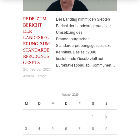
REDE ZUM
Der Landtag nimmt den Siebten
BERICHT
Bericht der Landesregierung zur
DER
Umsetzung des
LANDESREGI
Brandenburgischen
ERUNG ZUM
Standarderprobungsgesetzes zur
STANDARDE
Kenntnis. Das seit 2006
RPROBUNGS
bestehende Gesetz zielt auf
GESETZ
Bürokratieabbau ab. Kommunen…
24. Februar 2021
Andrea Johlige
August 2026
M
D
M
D
F
S
S
1
2
3
4
5
6
7
8
9