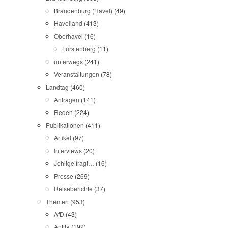
Brandenburg (Havel)
(49)
Havelland
(413)
Oberhavel
(16)
Fürstenberg
(11)
unterwegs
(241)
Veranstaltungen
(78)
Landtag
(460)
Anfragen
(141)
Reden
(224)
Publikationen
(411)
Artikel
(97)
Interviews
(20)
Johlige fragt…
(16)
Presse
(269)
Reiseberichte
(37)
Themen
(953)
AfD
(43)
Antifa
(192)