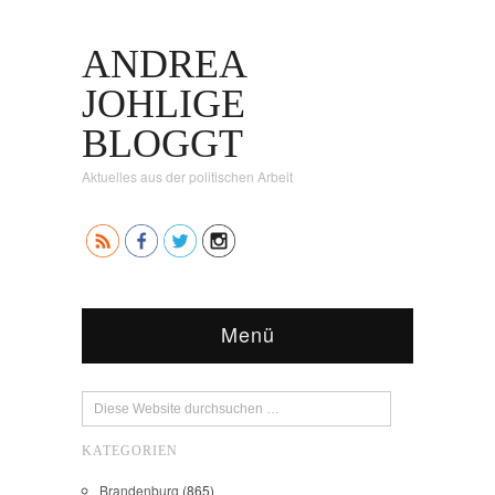
ANDREA
JOHLIGE
BLOGGT
Aktuelles aus der politischen Arbeit
Menü
KATEGORIEN
Brandenburg
(865)