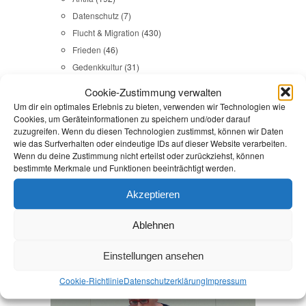
Datenschutz
(7)
Flucht & Migration
(430)
Frieden
(46)
Gedenkkultur
(31)
Gesundheit
(43)
Cookie-Zustimmung verwalten
Gleichstellung
(17)
Um dir ein optimales Erlebnis zu bieten, verwenden wir Technologien wie
Internationales
(65)
Cookies, um Geräteinformationen zu speichern und/oder darauf
zuzugreifen. Wenn du diesen Technologien zustimmst, können wir Daten
Kommunales
(107)
wie das Surfverhalten oder eindeutige IDs auf dieser Website verarbeiten.
LINKES
(108)
Wenn du deine Zustimmung nicht erteilst oder zurückziehst, können
bestimmte Merkmale und Funktionen beeinträchtigt werden.
NSU
(29)
Religion & Dialog
(35)
Akzeptieren
Sicherheit
(98)
Ablehnen
Durchsuchen:
Startseite
/
Verwaltung
Einstellungen ansehen
Kommunales
,
Reden
Cookie-Richtlinie
Datenschutz­erklärung
Impressum