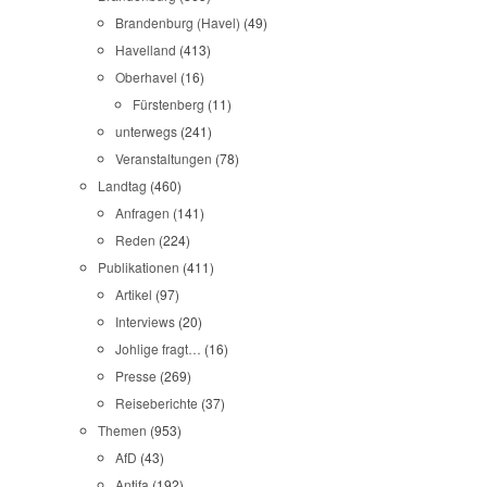
Brandenburg (Havel)
(49)
Havelland
(413)
Oberhavel
(16)
Fürstenberg
(11)
unterwegs
(241)
Veranstaltungen
(78)
Landtag
(460)
Anfragen
(141)
Reden
(224)
Publikationen
(411)
Artikel
(97)
Interviews
(20)
Johlige fragt…
(16)
Presse
(269)
Reiseberichte
(37)
Themen
(953)
AfD
(43)
Antifa
(192)