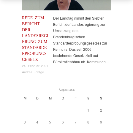
REDE ZUM
Der Landtag nimmt den Siebten
BERICHT
Bericht der Landesregierung zur
DER
Umsetzung des
LANDESREGI
Brandenburgischen
ERUNG ZUM
Standarderprobungsgesetzes zur
STANDARDE
Kenntnis. Das seit 2006
RPROBUNGS
bestehende Gesetz zielt auf
GESETZ
Bürokratieabbau ab. Kommunen…
24. Februar 2021
Andrea Johlige
August 2026
M
D
M
D
F
S
S
1
2
3
4
5
6
7
8
9