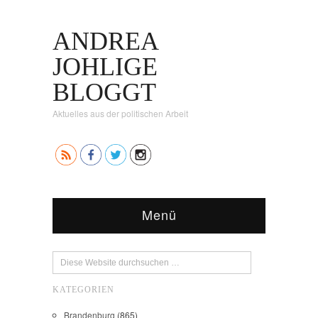
ANDREA
JOHLIGE
BLOGGT
Aktuelles aus der politischen Arbeit
Menü
KATEGORIEN
Brandenburg
(865)