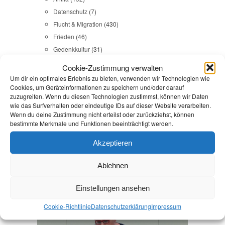
Datenschutz
(7)
Flucht & Migration
(430)
Frieden
(46)
Gedenkkultur
(31)
Gesundheit
(43)
Cookie-Zustimmung verwalten
Gleichstellung
(17)
Um dir ein optimales Erlebnis zu bieten, verwenden wir Technologien wie
Internationales
(65)
Cookies, um Geräteinformationen zu speichern und/oder darauf
zuzugreifen. Wenn du diesen Technologien zustimmst, können wir Daten
Kommunales
(107)
wie das Surfverhalten oder eindeutige IDs auf dieser Website verarbeiten.
LINKES
(108)
Wenn du deine Zustimmung nicht erteilst oder zurückziehst, können
bestimmte Merkmale und Funktionen beeinträchtigt werden.
NSU
(29)
Religion & Dialog
(35)
Akzeptieren
Sicherheit
(98)
Ablehnen
Durchsuchen:
Startseite
/
Verwaltungshandeln
Einstellungen ansehen
Kommunales
,
Reden
Cookie-Richtlinie
Datenschutz­erklärung
Impressum