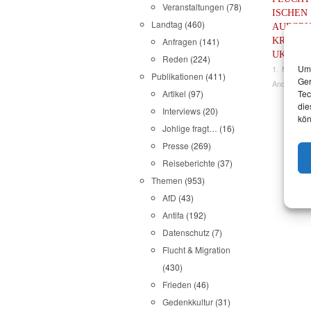
Veranstaltungen
(78)
ISCHEN
Landtag
(460)
AUFGRU
KRIEGS
Anfragen
(141)
UKRAIN
Reden
(224)
Um 
1. März 2
Publikationen
(411)
Ger
Andrea Joh
Artikel
(97)
Tec
die
Interviews
(20)
kön
Johlige fragt…
(16)
Presse
(269)
Reiseberichte
(37)
Themen
(953)
AfD
(43)
Antifa
(192)
Datenschutz
(7)
Flucht & Migration
(430)
Frieden
(46)
Gedenkkultur
(31)