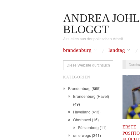
ANDREA JOHL
BLOGGT
Aktuelles aus der politischen Arbeit
brandenburg
landtag
Durchs
KATEGORIEN
Brandenburg
(865)
Brandenburg (Havel)
(49)
Havelland
(413)
Oberhavel
(16)
ERSTE
Fürstenberg
(11)
POSITI
unterwegs
(241)
FLÜCHT