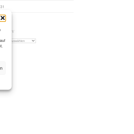
31
« Jan.
m
ARCHIV
 auf
Archiv
t,
en