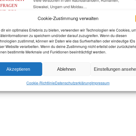
Viele versuchen in den Nachbarländern, Rumänien,
 FRAGEN
Slowakei, Ungarn und Moldau…
ND DES
Cookie-Zustimmung verwalten
 IN DER
E
dir ein optimales Erlebnis zu bieten, verwenden wir Technologien wie Cookies, u
022
äteinformationen zu speichern und/oder darauf zuzugreifen. Wenn du diesen
lige
hnologien zustimmst, können wir Daten wie das Surfverhalten oder eindeutige IDs
ser Website verarbeiten. Wenn du deine Zustimmung nicht erteilst oder zurückziehs
nen bestimmte Merkmale und Funktionen beeinträchtigt werden.
Akzeptieren
Ablehnen
Einstellungen anseh
Cookie-Richtlinie
Datenschutz­erklärung
Impressum