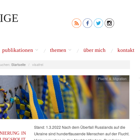
IGE
publikationen
themen
über mich
kontakt
uchen:
Startseite
/
visafrei
Flucht & Migration
Stand: 1.3.2022 Nach dem Überfall Russlands auf die
ONIERUNG IN
Ukraine sind hunderttausende Menschen auf der Flucht.
LINGSPOLIT