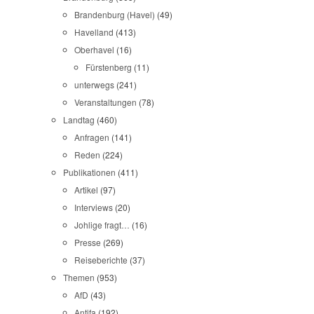
Brandenburg (Havel)
(49)
Havelland
(413)
Oberhavel
(16)
Fürstenberg
(11)
unterwegs
(241)
Veranstaltungen
(78)
Landtag
(460)
Anfragen
(141)
Reden
(224)
Publikationen
(411)
Artikel
(97)
Interviews
(20)
Johlige fragt…
(16)
Presse
(269)
Reiseberichte
(37)
Themen
(953)
AfD
(43)
Antifa
(192)