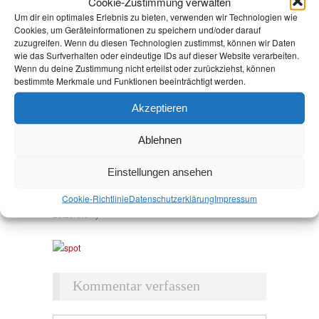
Cookie-Zustimmung verwalten
Um dir ein optimales Erlebnis zu bieten, verwenden wir Technologien wie
Cookies, um Geräteinformationen zu speichern und/oder darauf
zuzugreifen. Wenn du diesen Technologien zustimmst, können wir Daten
wie das Surfverhalten oder eindeutige IDs auf dieser Website verarbeiten.
Wenn du deine Zustimmung nicht erteilst oder zurückziehst, können
bestimmte Merkmale und Funktionen beeinträchtigt werden.
Akzeptieren
TV-SPOT DER LINKEN ZUR
LANDTAGSWAHL BRANDENBURG
Ablehnen
Andrea Johlige
/
15. August 2014
/
Schreibe einen
Kommentar
/
Brandenburg
Einstellungen ansehen
Heute wurde der TV-Spot veröffentlicht. Mir gefällt er.
Cookie-Richtlinie
Datenschutz­erklärung
Impressum
Und Ihnen?
(auf das Bild klicken, um den Spot
aufzurufen!)
Kommentar verfassen