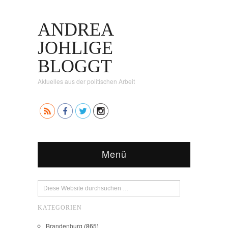
ANDREA
JOHLIGE
BLOGGT
Aktuelles aus der politischen Arbeit
Menü
KATEGORIEN
Brandenburg
(865)