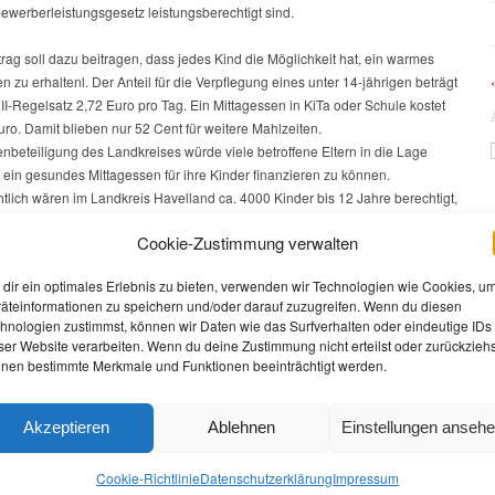
ewerberleistungsgesetz leistungsberechtigt sind.
rag soll dazu beitragen, dass jedes Kind die Möglichkeit hat, ein warmes
n zu erhaltenl. Der Anteil für die Verpflegung eines unter 14-jährigen beträgt
I-Regelsatz 2,72 Euro pro Tag. Ein Mittagessen in KiTa oder Schule kostet
uro. Damit blieben nur 52 Cent für weitere Mahlzeiten.
nbeteiligung des Landkreises würde viele betroffene Eltern in die Lage
 ein gesundes Mittagessen für ihre Kinder finanzieren zu können.
tlich wären im Landkreis Havelland ca. 4000 Kinder bis 12 Jahre berechtigt,
huss zum Mittagessen zu erhalten. Erfahrungsgemäß liegt der Anteil derer,
Cookie-Zustimmung verwalten
 Gebrauch machen werden, bei ca. 50 Prozent. Dadurch entstehen in 2009
 Höhe von bis zu 220.000 Euro pro Jahr.
dir ein optimales Erlebnis zu bieten, verwenden wir Technologien wie Cookies, u
n sehen, wie die Fraktionen der Zählgemeinschaft SPD, CDU, FDP und
äteinformationen zu speichern und/oder darauf zuzugreifen. Wenn du diesen
it diesem Antrag umgehen werden. Allerdings ahne sich schon jetzt, dass
hnologien zustimmst, können wir Daten wie das Surfverhalten oder eindeutige IDs
r wieder eine “gute Ausrede” finden werden, um diesen Antrag abzulehnen.
ser Website verarbeiten. Wenn du deine Zustimmung nicht erteilst oder zurückziehs
lternbeitragsfreien Schülerbeförderung, die immerhin ein Wahlversprechend
nen bestimmte Merkmale und Funktionen beeinträchtigt werden.
r, stimmte die Zählgemeinschaft bei den Haushaltsverhandlungen nicht zu,
 in den Haushalt einzustellen. Die Begründung damals war, dass sie selbst
Akzeptieren
Ablehnen
Einstellungen anseh
t dazu vorlegen wollen (für das sie ebenfalls Geld im Haushalt bräuchten).
as Konzept warten wir bis heute. Hoffen wir, dass die Zählgemeinschaft
huss zum Mittagessen eine Ausnahme macht und unserem Antrag zustimmt.
Cookie-Richtlinie
Datenschutz­erklärung
Impressum