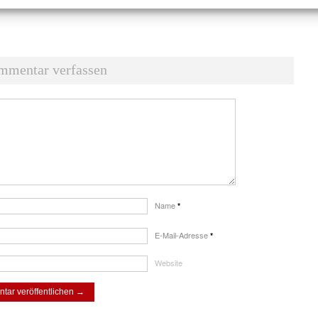
re wäre Parteipolitik auf Kosten der Kinder und das werden wir ihnen auch
mmentar verfassen
Name
*
E-Mail-Adresse
*
Website