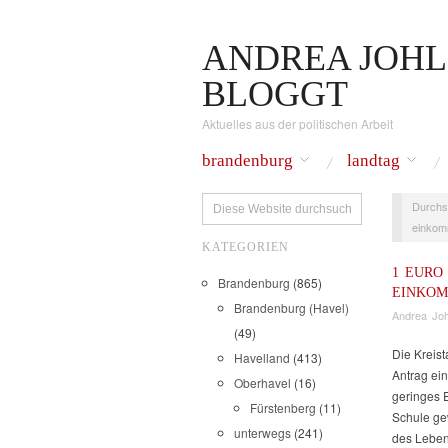
ANDREA JOHL
BLOGGT
Aktuelles aus der politischen Arbeit
brandenburg
landtag
Durchs
einkom
KATEGORIEN
1 EURO
Brandenburg
(865)
EINKO
Brandenburg (Havel)
Andrea Joh
(49)
Die Kreist
Havelland
(413)
Antrag ein
Oberhavel
(16)
geringes 
Fürstenberg
(11)
Schule ge
unterwegs
(241)
des Leben