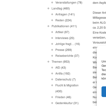
Veranstaltungen
(78)
dem Asylb
Landtag
(460)
Dieser Ant
Anfragen
(141)
Mittagesse
Reden
(224)
beim ALG I
Publikationen
(411)
ca. 2,20 E
Artikel
(97)
Eine Koste
versetzen,
Interviews
(20)
Voraussich
Johlige fragt…
(16)
einen Zusc
Presse
(269)
die davon
Reiseberichte
(37)
Kosten in
Um 
Themen
(953)
Wir werde
Ger
Bauern+ m
AfD
(43)
Tec
sie siche
Antifa
(192)
die
Bei der e
kön
Datenschutz
(7)
er CDU wa
Flucht & Migration
Geld dafür
(430)
ein Konzep
Nun, auf d
Frieden
(46)
beim Zusc
Gedenkkultur
(31)