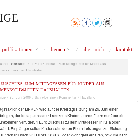
IGE
publikationen
themen
über mich
kontakt
uchen:
Startseite
/
1 Euro Zuschuss zum Mittagessen für Kinder aus
mensschwachen Haushalten
 ZUSCHUSS ZUM MITTAGESSEN FÜR KINDER AUS
MMENSSCHWACHEN HAUSHALTEN
lige
/
25. Juni 2009
/
Schreibe einen Kommentar
/
Havelland
agsfraktion der LINKEN wird auf der Kreistagssitzung am 29. Juni einen
bringen, der besagt, dass der Landkreis Kindern, deren Eltern nur über ein
Einkommen verfügen, 1 Euro Zuschuss zu dem Mittagessen in KiTa oder
währt. Empfänger sollen Kinder sein, deren Eltern Leistungen zur Sicherung
sunterhalts nach SGB II bzs. SGB XII oder Wohngeld erhalten, bzw. die nach