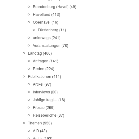
Brandenburg (Havel)
(49)
Havelland
(413)
Oberhavel
(16)
Fürstenberg
(11)
unterwegs
(241)
Veranstaltungen
(78)
Landtag
(460)
Anfragen
(141)
Reden
(224)
Publikationen
(411)
Artikel
(97)
Interviews
(20)
Johlige fragt…
(16)
Presse
(269)
Reiseberichte
(37)
Themen
(953)
AfD
(43)
Antifa
(192)