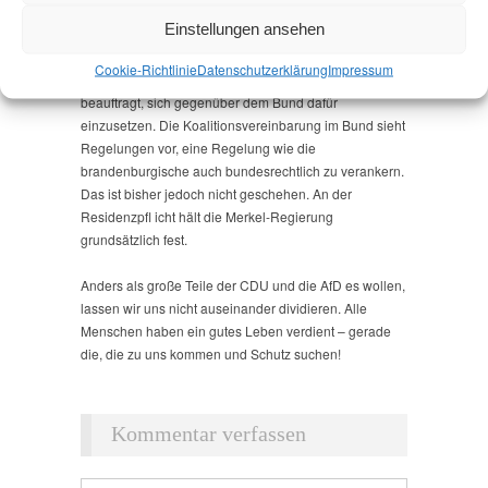
Wohnsitzes.
Einstellungen ansehen
Die Koalition hat sich mit ihrer Landtagsmehrheit auch
dafür ausgesprochen, die Residenzpflicht ebenfalls auf
Cookie-Richtlinie
Datenschutz­erklärung
Impressum
Bundesebene abzuschaffen, und die Landesregierung
beauftragt, sich gegenüber dem Bund dafür
einzusetzen. Die Koalitionsvereinbarung im Bund sieht
Regelungen vor, eine Regelung wie die
brandenburgische auch bundesrechtlich zu verankern.
Das ist bisher jedoch nicht geschehen. An der
Residenzpfl icht hält die Merkel-Regierung
grundsätzlich fest.
Anders als große Teile der CDU und die AfD es wollen,
lassen wir uns nicht auseinander dividieren. Alle
Menschen haben ein gutes Leben verdient – gerade
die, die zu uns kommen und Schutz suchen!
Kommentar verfassen