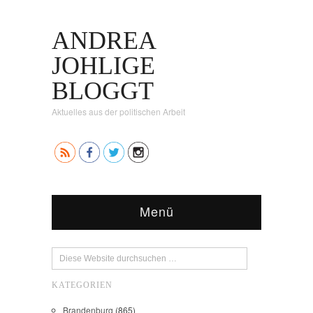
ANDREA
JOHLIGE
BLOGGT
Aktuelles aus der politischen Arbeit
Menü
KATEGORIEN
Brandenburg
(865)