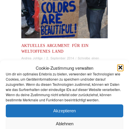
AKTUELLES ARGUMENT: FÜR EIN
WELTOFFENES LAND
Andrea Johlige
/
2. September 2014
/
Schreibe einen
Kommentar
/
Brandenburg
Cookie-Zustimmung verwalten
Um dir ein optimales Erlebnis zu bieten, verwenden wir Technologien wie
Cookies, um Geräteinformationen zu speichern und/oder darauf
Asylsuchende und geduldete Ausländerinnen und
zuzugreifen. Wenn du diesen Technologien zustimmst, können wir Daten
wie das Surfverhalten oder eindeutige IDs auf dieser Website verarbeiten.
Ausländer können sich seit 2010 in Brandenburg
Wenn du deine Zustimmung nicht erteilst oder zurückziehst, können
freibewegen und seit 2013 auch ohne förmlichen
bestimmte Merkmale und Funktionen beeinträchtigt werden.
Antrag nach Berlin fahren. Künftig wird bei Erteilung
oder Verlängerung einer Aufenthaltsgestattung oder
Akzeptieren
Duldung automatisch eingetragen, dass sich der oder
die Betroffene vorübergehend in Berlin aufhalten darf.
Ablehnen
Nicht möglich ist aber die dauerhafte Verlegung des