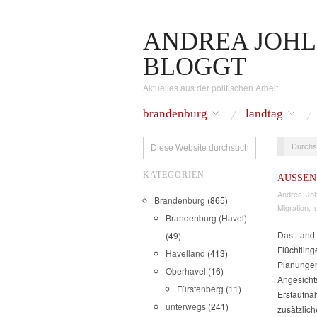
ANDREA JOHL
BLOGGT
Aktuelles aus der politischen Arbeit
brandenburg
landtag
Durchs
KATEGORIEN
AUSSEN
Andrea Joh
Brandenburg
(865)
Migration
,
Brandenburg (Havel)
Das Land 
(49)
Flüchtling
Havelland
(413)
Planungen
Oberhavel
(16)
Angesicht
Fürstenberg
(11)
Erstaufna
unterwegs
(241)
zusätzlic