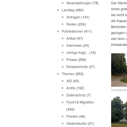
Der Stando
Veranstaltungen
(78)
einen gute
Landtag
(460)
sie recht 
Anfragen
(141)
die Kapaz
Reden
(224)
Behörden 
Publikationen
(411)
gezogen u
Artikel
(97)
viel Grün
Infrastruk
Interviews
(20)
Johlige fragt…
(16)
Presse
(269)
Reiseberichte
(37)
Themen
(953)
AfD
(43)
Antifa
(192)
Hauptgebä
Datenschutz
(7)
Flucht & Migration
(430)
Frieden
(46)
Gedenkkultur
(31)