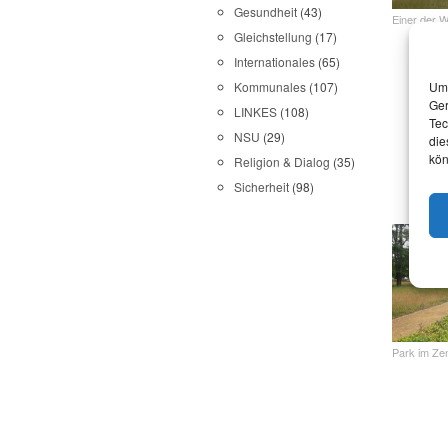
Gesundheit
(43)
Einer der 
Gleichstellung
(17)
Internationales
(65)
Um 
Kommunales
(107)
Ger
LINKES
(108)
Tec
NSU
(29)
die
kön
Religion & Dialog
(35)
Sicherheit
(98)
Park im Ze