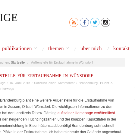
IGE
publikationen
themen
über mich
kontakt
uchen:
Startseite
/
Außenstelle für Erstaufnahme in Wünsdorf
STELLE FÜR ERSTAUFNAHME IN WÜNSDORF
lige
/
16. Juni 2015
/
Schreibe einen Kommentar
/
Brandenburg
,
Flucht &
unterwegs
Brandenburg plant eine weitere Außenstelle für die Erstaufnahme von
en in Zossen, Ortsteil Wünsdorf. Die wichtigsten Informationen zu den
 hat der Landkreis Teltow-Fläming
auf seiner Homepage veröffentlicht.
s der steigenden Flüchtlingszahlen und der knappen Kapazitäten in der
hmeienrichtung in Eisenhüttenstadt benötigt Brandenburg sehr schnell
he Plätze in der Erstaufnahme. Ich habe mir heute das Gelände angeschaut.