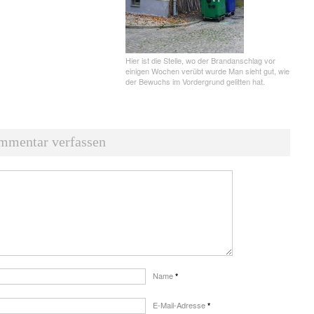
Hier ist die Stelle, wo der Brandanschlag vor
einigen Wochen verübt wurde Man sieht gut, wie
der Bewuchs im Vordergrund gelitten hat.
mmentar verfassen
Name
*
E-Mail-Adresse
*