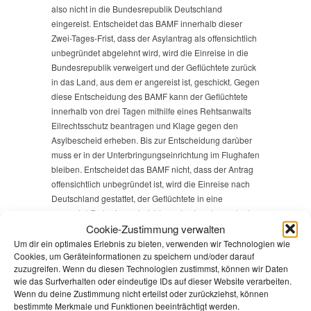
also nicht in die Bundesrepublik Deutschland
eingereist. Entscheidet das BAMF innerhalb dieser
Zwei-Tages-Frist, dass der Asylantrag als offensichtlich
unbegründet abgelehnt wird, wird die Einreise in die
Bundesrepublik verweigert und der Geflüchtete zurück
in das Land, aus dem er angereist ist, geschickt. Gegen
diese Entscheidung des BAMF kann der Geflüchtete
innerhalb von drei Tagen mithilfe eines Rehtsanwalts
Eilrechtsschutz beantragen und Klage gegen den
Asylbescheid erheben. Bis zur Entscheidung darüber
muss er in der Unterbringungseinrichtung im Flughafen
bleiben. Entscheidet das BAMF nicht, dass der Antrag
offensichtlich unbegründet ist, wird die Einreise nach
Deutschland gestattet, der Geflüchtete in eine
„normale“ Erstaufnameinrichtung des Landes verlegt
Cookie-Zustimmung verwalten
und von dort wird das Asylverfahren wie jedes andere
weiter geführt.
Um dir ein optimales Erlebnis zu bieten, verwenden wir Technologien wie
Cookies, um Geräteinformationen zu speichern und/oder darauf
zuzugreifen. Wenn du diesen Technologien zustimmst, können wir Daten
Diese juristische Konstruktion bedingt, dass die
wie das Surfverhalten oder eindeutige IDs auf dieser Website verarbeiten.
Einrichtung in Schönefeld als Transitbereich des
Wenn du deine Zustimmung nicht erteilst oder zurückziehst, können
Flughafens gilt und durch einen Zaun gesichert ist.
bestimmte Merkmale und Funktionen beeinträchtigt werden.