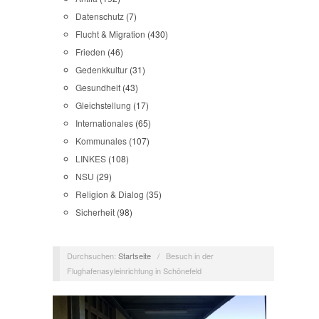
Datenschutz
(7)
Flucht & Migration
(430)
Frieden
(46)
Gedenkkultur
(31)
Gesundheit
(43)
Gleichstellung
(17)
Internationales
(65)
Kommunales
(107)
LINKES
(108)
NSU
(29)
Religion & Dialog
(35)
Sicherheit
(98)
Durchsuchen:
Startseite
/
Besuch in der
Flughafenasyleinrichtung in Schönefeld