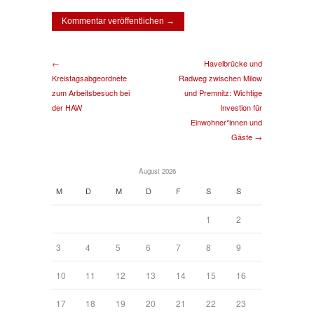
←
Havelbrücke und
Kreistagsabgeordnete
Radweg zwischen Milow
zum Arbeitsbesuch bei
und Premnitz: Wichtige
der HAW
Investion für
Einwohner*innen und
Gäste →
August 2026
M
D
M
D
F
S
S
1
2
3
4
5
6
7
8
9
10
11
12
13
14
15
16
17
18
19
20
21
22
23