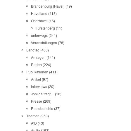
Brandenburg (Havel)
(49)
Havelland
(413)
Oberhavel
(16)
Fürstenberg
(11)
unterwegs
(241)
Veranstaltungen
(78)
Landtag
(460)
Anfragen
(141)
Reden
(224)
Publikationen
(411)
Artikel
(97)
Interviews
(20)
Johlige fragt…
(16)
Presse
(269)
Reiseberichte
(37)
Themen
(953)
AfD
(43)
Antifa
(192)