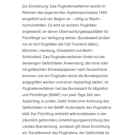
Zur Einordnung: Das Flughafenverfahren wurde im
Rahmen des sogenannten Asylkompromisses 1993
eingeführt und von Beginn an – völlig zu Recht –
hochumstritten. Es wird an solchen Flughäfen
angewandt, an denen Übernachtungskapazitäten für
Flüchtlinge zur Verfügung stehen. Bundesweit ist dies
nur an fünf Flughäfen der Fall: Frankfurt (Main),
München, Hamburg, Düsseldorf und Berlin-
Schönefeld. Das Flughafenverfahren findet nur bei
denjenigen Geflüchteten Anwendung, die ohne oder
mit gefälschten Einreisepapieren nach Deutschland
kommen und am Flughafen durch die Bundespolizei
aufgegriffen werden und einen Asylantrag stellen. Im
Flughafenverfahren hat das Bundesamt für Migration
und Flüchtlinge (BAMF) nun zwei Tage Zeit, den
Asylantrag zu prüfen. Dafür findet eine Anhörung des
Geflüchteten in der BAMF-Außenstelle des Flughafens
statt. Der Flüchtling verbleibt währenddessen in der
(räumlich getrennten) Unterbringungseinrichtung des
Landes Brandenburg. Juristisch gilt diese Einrichtung
als Transitbereich des Flughafens, der Geflüchtete ist