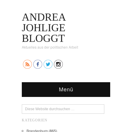
ANDREA
JOHLIGE
BLOGGT
Aktuelles aus der politischen Arbeit
Menü
KATEGORIEN
Brandenburg
(865)