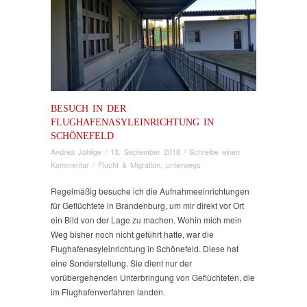
BESUCH IN DER
FLUGHAFENASYLEINRICHTUNG IN
SCHÖNEFELD
Andrea Johlige
/
13. September 2018
/
Schreibe einen
Kommentar
/
Flucht & Migration
,
unterwegs
Regelmäßig besuche ich die Aufnahmeeinrichtungen
für Geflüchtete in Brandenburg, um mir direkt vor Ort
ein Bild von der Lage zu machen. Wohin mich mein
Weg bisher noch nicht geführt hatte, war die
Flughafenasyleinrichtung in Schönefeld. Diese hat
eine Sonderstellung. Sie dient nur der
vorübergehenden Unterbringung von Geflüchteten, die
im Flughafenverfahren landen.