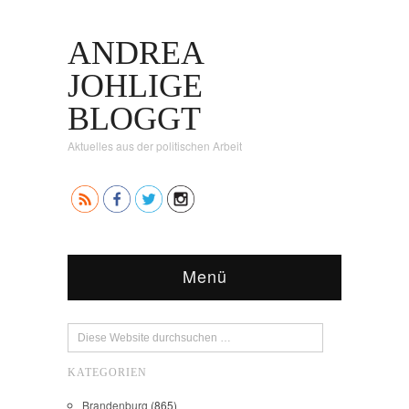
ANDREA
JOHLIGE
BLOGGT
Aktuelles aus der politischen Arbeit
Menü
KATEGORIEN
Brandenburg
(865)