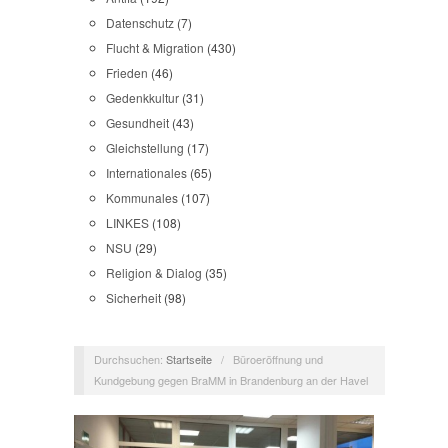
Datenschutz
(7)
Flucht & Migration
(430)
Frieden
(46)
Gedenkkultur
(31)
Gesundheit
(43)
Gleichstellung
(17)
Internationales
(65)
Kommunales
(107)
LINKES
(108)
NSU
(29)
Religion & Dialog
(35)
Sicherheit
(98)
Durchsuchen:
Startseite
/
Büroeröffnung und
Kundgebung gegen BraMM in Brandenburg an der Havel