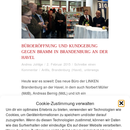
BÜROERÖFFNUNG UND KUNDGEBUNG
GEGEN BRAMM IN BRANDENBURG AN DER
HAVEL
Andrea Johlige
/
2. Februar 2015
/
Schreibe einen
Kommentar
/
Antifa
,
Brandenburg (Havel)
,
unterwegs
Heute war es soweit: Das neue Büro der LINKEN
Brandenburg an der Havel, in dem auch Norbert Müller
(MdB), Andreas Bernig (MdL) und ich ein
Wahlkreisbüro betreiben, wurde eröffnet. Das Büro ist
Cookie-Zustimmung verwalten
in der Kirchhofstraße unweit des Neustädtischen
Um dir ein optimales Erlebnis zu bieten, verwenden wir Technologien wie
Markts beheimatet. Ca. 40 Gäste waren gekommen
Cookies, um Geräteinformationen zu speichern und/oder darauf
und nach der kurzen Ansprach der Kreisvorsitzenden
zuzugreifen. Wenn du diesen Technologien zustimmst, können wir Daten
rezitierte eine Genossin Tucholskys „Ein älterer aber
wie das Surfverhalten oder eindeutige IDs auf dieser Website verarbeiten.
leicht besoffener Herr“
(zum Text geht es hier)
.