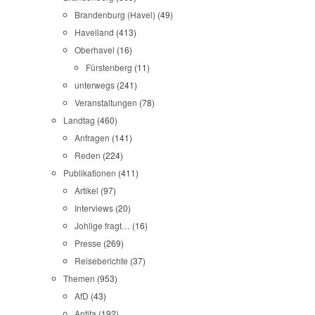
Brandenburg (Havel)
(49)
Havelland
(413)
Oberhavel
(16)
Fürstenberg
(11)
unterwegs
(241)
Veranstaltungen
(78)
Landtag
(460)
Anfragen
(141)
Reden
(224)
Publikationen
(411)
Artikel
(97)
Interviews
(20)
Johlige fragt…
(16)
Presse
(269)
Reiseberichte
(37)
Themen
(953)
AfD
(43)
Antifa
(192)