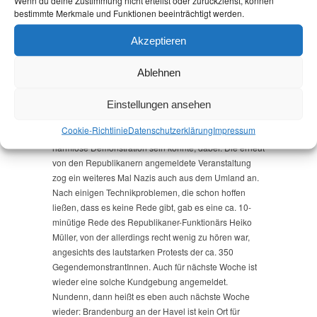
Wenn du deine Zustimmung nicht erteilst oder zurückziehst, können
bestimmte Merkmale und Funktionen beeinträchtigt werden.
Nach einigen kurzen Gesprächen gingen wir
Akzeptieren
gemeinsam mit den Gästen zum Neustädter Markt um
auch in dieser Woche den Nazis zu zeigen, dass
Ablehnen
Brandenburg an der Havel kein Ort für sie ist. Gerade
50 bis 60 Nazis hatten sich zusammen gefunden,
deutlich weniger als in der letzten Woche und dieses
Einstellungen ansehen
Mal waren auch deutlich weniger Bürgerinnen und
Cookie-Richtlinie
Datenschutz­erklärung
Impressum
Bürger, die sich täuschen ließen, dass dies eine ganz
harmlose Demonstration sein könnte, dabei. Die erneut
von den Republikanern angemeldete Veranstaltung
zog ein weiteres Mal Nazis auch aus dem Umland an.
Nach einigen Technikproblemen, die schon hoffen
ließen, dass es keine Rede gibt, gab es eine ca. 10-
minütige Rede des Republikaner-Funktionärs Heiko
Müller, von der allerdings recht wenig zu hören war,
angesichts des lautstarken Protests der ca. 350
GegendemonstrantInnen. Auch für nächste Woche ist
wieder eine solche Kundgebung angemeldet.
Nundenn, dann heißt es eben auch nächste Woche
wieder: Brandenburg an der Havel ist kein Ort für