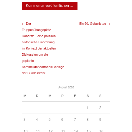
← Der
Ein 90. Geburtstag →
Truppenübungsplatz
Döberitz – eine politisch-
historische Einordnung
im Kontext der aktuellen
Diskussion um die
geplante
Sammelstandortschießanlage
der Bundeswehr
August 2026
M
D
M
D
F
S
S
1
2
3
4
5
6
7
8
9
10
11
12
13
14
15
16