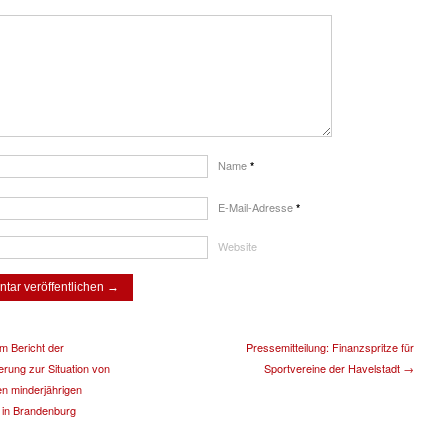
Name
*
E-Mail-Adresse
*
Website
 Bericht der
Pressemitteilung: Finanzspritze für
rung zur Situation von
Sportvereine der Havelstadt →
en minderjährigen
 in Brandenburg