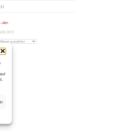
31
« Jan.
ARCHIV
Archiv
m
 auf
t,
en