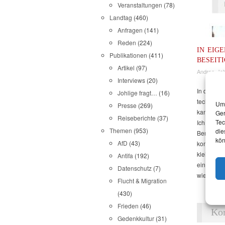
Veranstaltungen
(78)
Landtag
(460)
Anfragen
(141)
Reden
(224)
IN EIG
Publikationen
(411)
BESEITI
Artikel
(97)
Andrea Joh
Interviews
(20)
In den ve
Johlige fragt…
(16)
technische
Um 
Presse
(269)
kann wie 
Ger
Reiseberichte
(37)
Tec
Ich habe 
Themen
(953)
die
Berichtenw
kön
AfD
(43)
kommenden
kleine Anf
Antifa
(192)
ein wenig 
Datenschutz
(7)
wie sonst 
Flucht & Migration
(430)
Frieden
(46)
Ko
Gedenkkultur
(31)