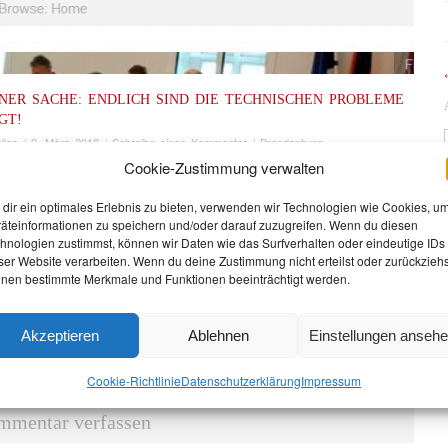
ENER SACHE: ENDLICH SIND DIE TECHNISCHEN PROBLEME
GT!
lige
/
9. März 2018
/
Schreibe einen Kommentar
/
Brandenburg
Cookie-Zustimmung verwalten
rgangenen sechs Wochen konnte ich keine Blogbeiträge verfassen, weil ein
s Problem beim Provider vorlag. Nun ist dieses – endlich – beseitigt und ich
dir ein optimales Erlebnis zu bieten, verwenden wir Technologien wie Cookies, u
gewohnt zeitnah über meine Arbeit und aktuelle Entwicklungen berichten.
äteinformationen zu speichern und/oder darauf zuzugreifen. Wenn du diesen
hnologien zustimmst, können wir Daten wie das Surfverhalten oder eindeutige IDs
aber in den vergangenen Wochen natürlich weiter gearbeitet und auch viel
ser Website verarbeiten. Wenn du deine Zustimmung nicht erteilst oder zurückziehs
ertes erlebt. Ich habe bereits einiges „nachgearbeitet“ und in den
nen bestimmte Merkmale und Funktionen beeinträchtigt werden.
 Tagen werden auch noch einige Beiträge, vor allem zu Antworten auf
ragen von mir ergänzt. Es lohnt also, immer mal rein zu schauen und auch
runter zu scrollen, denn ich werde diese Beiträge aufgrund der Anzahl nicht
Akzeptieren
Ablehnen
Einstellungen anseh
einzeln in den sozialen Medien verlinken.
Cookie-Richtlinie
Datenschutz­erklärung
Impressum
mmentar verfassen