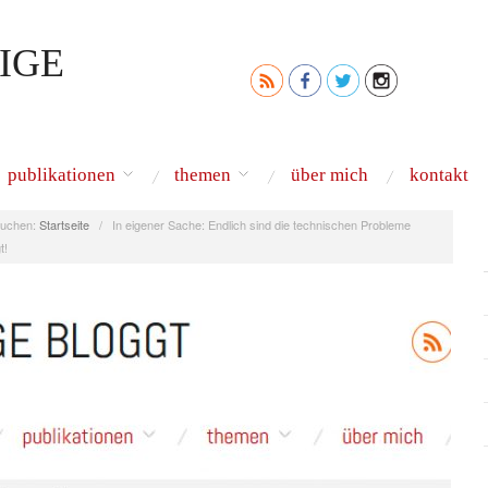
IGE
publikationen
themen
über mich
kontakt
uchen:
Startseite
/
In eigener Sache: Endlich sind die technischen Probleme
t!