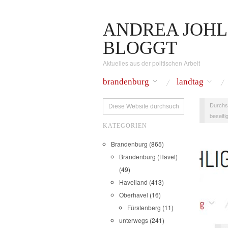
ANDREA JOHL
BLOGGT
Aktuelles aus der politischen Arbeit
brandenburg
landtag
Durchs
beseitig
KATEGORIEN
Brandenburg
(865)
Brandenburg (Havel)
(49)
Havelland
(413)
Oberhavel
(16)
Fürstenberg
(11)
unterwegs
(241)