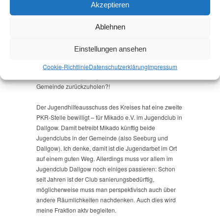
dass sich die Gemeindevertretung Dallgow-Döberitz
Akzeptieren
entschlossen hat, sich beim Kreis selbst für die PKR-
Stelle des Streetworkers zu bewerben (inzwischen hat
Ablehnen
sie durch den Jugendhilfeausschuss auch den
Zuschlag bekommen) und unter der Voraussetzung
Einstellungen ansehen
dieser Förderung eine unbefristete Stelle zu schaffen.
Ein erster Schritt zu Kontinuität und vielleicht die
Cookie-Richtlinie
Datenschutz­erklärung
Impressum
Chance, den langjährigen Streetworker in die
Gemeinde zurückzuholen?!
Der Jugendhilfeausschuss des Kreises hat eine zweite
PKR-Stelle bewilligt – für Mikado e.V. im Jugendclub in
Dallgow. Damit betreibt Mikado künftig beide
Jugendclubs in der Gemeinde (also Seeburg und
Dallgow). Ich denke, damit ist die Jugendarbet im Ort
auf einem guten Weg. Allerdings muss vor allem im
Jugendclub Dallgow noch einiges passieren: Schon
seit Jahren ist der Club sanierungsbedürftig,
möglicherweise muss man perspektivisch auch über
andere Räumlichkeiten nachdenken. Auch dies wird
meine Fraktion aktv begleiten.