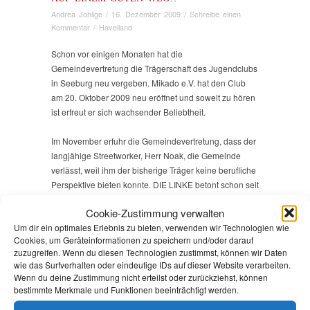
Andrea Johlige
/
16. Dezember 2009
/
Schreibe einen
Kommentar
/
Havelland
Schon vor einigen Monaten hat die
Gemeindevertretung die Trägerschaft des Jugendclubs
in Seeburg neu vergeben. Mikado e.V. hat den Club
am 20. Oktober 2009 neu eröffnet und soweit zu hören
ist erfreut er sich wachsender Beliebtheit.
Im November erfuhr die Gemeindevertretung, dass der
langjähige Streetworker, Herr Noak, die Gemeinde
verlässt, weil ihm der bisherige Träger keine berufliche
Perspektive bieten konnte. DIE LINKE betont schon seit
Jahren, dass Kontinuität in der Jugendarbeit nur durch
Cookie-Zustimmung verwalten
unbefristete Stellen geschaffen werden kann – die in
Um dir ein optimales Erlebnis zu bieten, verwenden wir Technologien wie
der Jugendarbeit üblichen Ein-Jahres-Verträge
Cookies, um Geräteinformationen zu speichern und/oder darauf
schüren ein starke Unsicherheit und oft auch
zuzugreifen. Wenn du diesen Technologien zustimmst, können wir Daten
Unzufriedenheit bei den Mitarbeiterinnen und
wie das Surfverhalten oder eindeutige IDs auf dieser Website verarbeiten.
Mitarbeitern. Und die “guten” Leute, gehen dahin, wo
Wenn du deine Zustimmung nicht erteilst oder zurückziehst, können
ihnen bessere Bedingungen (bspw. eine unbefristete
bestimmte Merkmale und Funktionen beeinträchtigt werden.
Stelle) geboten werden. Deshalb begrüße ich es sehr,