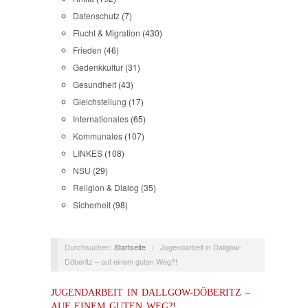
Datenschutz
(7)
Flucht & Migration
(430)
Frieden
(46)
Gedenkkultur
(31)
Gesundheit
(43)
Gleichstellung
(17)
Internationales
(65)
Kommunales
(107)
LINKES
(108)
NSU
(29)
Religion & Dialog
(35)
Sicherheit
(98)
Durchsuchen:
Startseite
/
Jugendarbeit in Dallgow-
Döberitz – auf einem guten Weg?!
JUGENDARBEIT IN DALLGOW-DÖBERITZ –
AUF EINEM GUTEN WEG?!