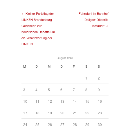
← Kleiner Parteitag der
Fahrstuhl im Bahnhof
LINKEN Brandenburg –
Dallgow-Döberitz
Gedanken zur
installiert →
neuerlichen Debatte um
die Verantwortung der
LINKEN
August 2026
M
D
M
D
F
S
S
1
2
3
4
5
6
7
8
9
10
11
12
13
14
15
16
17
18
19
20
21
22
23
24
25
26
27
28
29
30