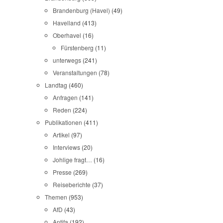
Brandenburg (Havel)
(49)
Havelland
(413)
Oberhavel
(16)
Fürstenberg
(11)
unterwegs
(241)
Veranstaltungen
(78)
Landtag
(460)
Anfragen
(141)
Reden
(224)
Publikationen
(411)
Artikel
(97)
Interviews
(20)
Johlige fragt…
(16)
Presse
(269)
Reiseberichte
(37)
Themen
(953)
AfD
(43)
Antifa
(192)