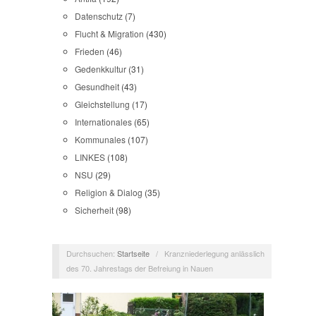
Datenschutz
(7)
Flucht & Migration
(430)
Frieden
(46)
Gedenkkultur
(31)
Gesundheit
(43)
Gleichstellung
(17)
Internationales
(65)
Kommunales
(107)
LINKES
(108)
NSU
(29)
Religion & Dialog
(35)
Sicherheit
(98)
Durchsuchen:
Startseite
/
Kranzniederlegung anlässlich
des 70. Jahrestags der Befreiung in Nauen