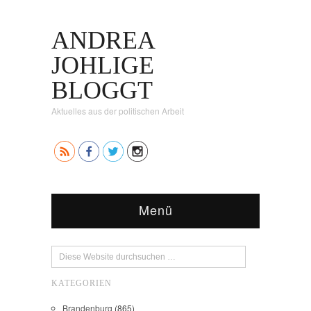
ANDREA
JOHLIGE
BLOGGT
Aktuelles aus der politischen Arbeit
Menü
KATEGORIEN
Brandenburg
(865)