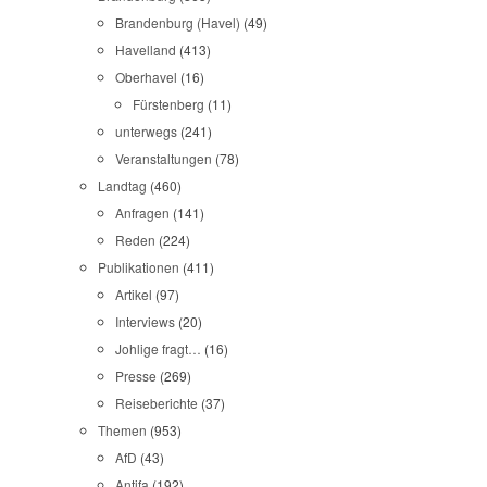
Brandenburg (Havel)
(49)
Havelland
(413)
Oberhavel
(16)
Fürstenberg
(11)
unterwegs
(241)
Veranstaltungen
(78)
Landtag
(460)
Anfragen
(141)
Reden
(224)
Publikationen
(411)
Artikel
(97)
Interviews
(20)
Johlige fragt…
(16)
Presse
(269)
Reiseberichte
(37)
Themen
(953)
AfD
(43)
Antifa
(192)