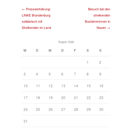
← Presseerklärung:
Besuch bei den
LINKE Brandenburg
streikenden
solidarisch mit
BusfahrerInnen in
Streikenden im Land
Nauen →
August 2026
M
D
M
D
F
S
S
1
2
3
4
5
6
7
8
9
10
11
12
13
14
15
16
17
18
19
20
21
22
23
24
25
26
27
28
29
30
31