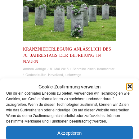
KRANZNIEDERLEGUNG ANLÄSSLICH DES
70. JAHRESTAGS DER BEFREIUNG IN
NAUEN
Andrea Johlige
/
8. Mai 2015
/
Schreibe einen Kommentar
/
Gedenkkultur
,
Havelland
,
unterwegs
Cookie-Zustimmung verwalten
Heute fand in Nauen eine Kranzniederlegung zu Ehren
Um dir ein optimales Erlebnis zu bieten, verwenden wir Technologien wie
der Opfer des Naziregimes anlässlich des 70.
Cookies, um Geräteinformationen zu speichern und/oder darauf
Jahrestags der Befreiung statt. Leider kamen (wie in
zuzugreifen. Wenn du diesen Technologien zustimmst, können wir Daten
jedem Jahr) nur wenige Menschen. Anwesend waren
wie das Surfverhalten oder eindeutige IDs auf dieser Website verarbeiten.
der Bürgermeister der Stadt, Herr Fleischmann, der
Wenn du deine Zustimmung nicht erteilst oder zurückziehst, können
SVV-Vorsitzende, Herr Siegelberg sowie vorrangig
bestimmte Merkmale und Funktionen beeinträchtigt werden.
Genossinnen und Genossen aus der LINKEN. Thomas
Lück, der Ortsvorsitzende der LINKEN, und der
Akzeptieren
Bürgermeister erinnerten in ihren Ansprachen an die