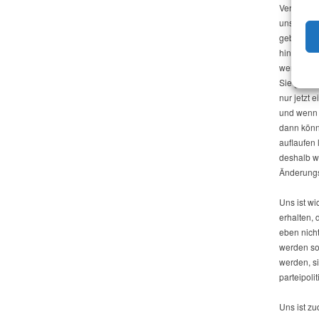
Versprech
unseren A
geben, da
hinsichtli
werden, al
Sie genaus
nur jetzt 
und wenn S
dann könn
auflaufen 
deshalb w
Änderungs
Uns ist wi
erhalten, 
eben nich
werden so
werden, s
parteipoli
Uns ist z