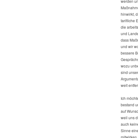
werden und
Maßnahmen
hinwirkt, 
tarifliche
die arbei
und Lande
dass Maßn
und wir w
bessere B
Gesprächsp
wozu unbef
sind unse
Argumenta
weit entfe
Ich möcht
bestand un
auf Wunsc
weil uns 
auch keine
Sinne ein
mitwirken