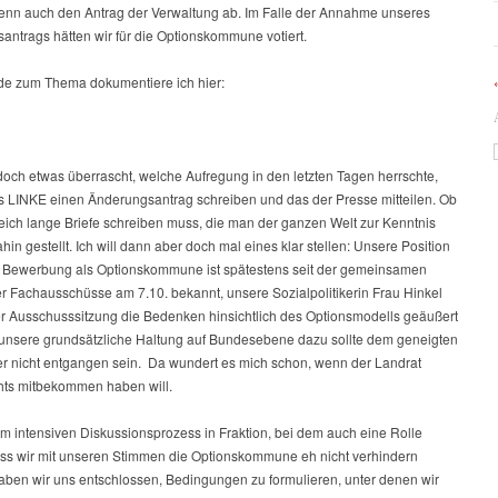
denn auch den Antrag der Verwaltung ab. Im Falle der Annahme unseres
antrags hätten wir für die Optionskommune votiert.
e zum Thema dokumentiere ich hier:
 doch etwas überrascht, welche Aufregung in den letzten Tagen herrschte,
als LINKE einen Änderungsantrag schreiben und das der Presse mitteilen. Ob
eich lange Briefe schreiben muss, die man der ganzen Welt zur Kenntnis
dahin gestellt. Ich will dann aber doch mal eines klar stellen: Unsere Position
 Bewerbung als Optionskommune ist spätestens seit der gemeinsamen
er Fachausschüsse am 7.10. bekannt, unsere Sozialpolitikerin Frau Hinkel
der Ausschusssitzung die Bedenken hinsichtlich des Optionsmodells geäußert
unsere grundsätzliche Haltung auf Bundesebene dazu sollte dem geneigten
r nicht entgangen sein. Da wundert es mich schon, wenn der Landrat
hts mitbekommen haben will.
m intensiven Diskussionsprozess in Fraktion, bei dem auch eine Rolle
dass wir mit unseren Stimmen die Optionskommune eh nicht verhindern
aben wir uns entschlossen, Bedingungen zu formulieren, unter denen wir