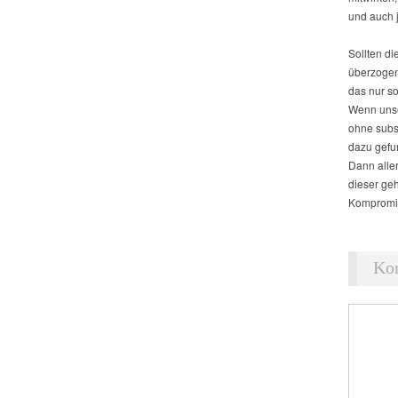
und auch j
Sollten di
überzogen
das nur so
Wenn unse
ohne subs
dazu gefu
Dann alle
dieser geh
Kompromis
Ko