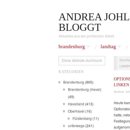
ANDREA JOHL
BLOGGT
Aktuelles aus der politischen Arbeit
brandenburg
landtag
Durchs
LINKEN
KATEGORIEN
OPTION
Brandenburg
(865)
LINKEN
Brandenburg (Havel)
Andrea Joh
(49)
Heute kam
Havelland
(413)
Optionsko
Oberhavel
(16)
hatte, ne
Fürstenberg
(11)
Festlegun
unterwegs
(241)
aufgenomm