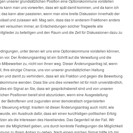
gen unserer grundsätzlichen Position eine Optionskommune vorstellen
Da kann man uns vorwerfen, dass wir spät damit kommen, und da kann ich
: das kann aber passieren, wenn man eine breite Diskussion innerhalb der
ulässt und zulassen will. Mag sein, dass das in anderem Fraktionen anders
r wir versuchen immer, an Entscheidungen solcher Tragweite alle
itglieder zu beteiligen und den Raum und die Zeit für Diskussionen dazu zu
dingungen, unter denen wir uns eine Optionskommune vorstellen können,
en vor. Der Änderungsantrag ist ein Schritt auf die Verwaltung und die
n Mitbewerber zu, nicht von ihnen weg. Dieser Änderungsantrag ist, wenn
l, Ihre einzige Chance, uns von unserer grundsätzlichen Haltung
en und damit zu verhindern, dass wir als Fraktion und gegen die Bewerbung
nskommune wenden. Dass Sie uns dies vorwerfen ist für mich unverständlich,
t dies ein Signal an Sie, dass wir gesprächsbereit sind und von unseren
lichen Positionen bereit sind abzurücken, wenn eine Ausgestaltung
 der Betroffenen und zugunsten einer demokratisch organisierten
n Steuerung erfolgt. Insofern ist dieser Änderungsantrag auch nicht, wie
t wurde, ein Ausdruck dafür, dass wir einen kurzfristigen politischen Erfolg
zen als die Interessen des Havellandes. Das Gegenteil ist der Fall. Wir
nen die Möglichkeit geben, uns durch konkrete Festlegungen die Möglichkeit
mmung zu Ihrem Antrag zu geben. Nach einem solchen Signal hätte ich mir