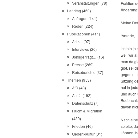
Veranstaltungen
(78)
Fraktion 
Änderungs
Landtag
(460)
Anfragen
(141)
Meine Red
Reden
(224)
Publikationen
(411)
“Anrede,
Artikel
(97)
ich bin ja
Interviews
(20)
weil wir 
Johlige fragt…
(16)
man da gl
Presse
(269)
gibt, sei 
Reiseberichte
(37)
gegen die
Themen
(953)
Sitzung d
hat in je
AfD
(43)
und auch 
Antifa
(192)
Beobachte
Datenschutz
(7)
davon nic
Flucht & Migration
(430)
Nach eine
spielte, 
Frieden
(46)
können, h
Gedenkkultur
(31)