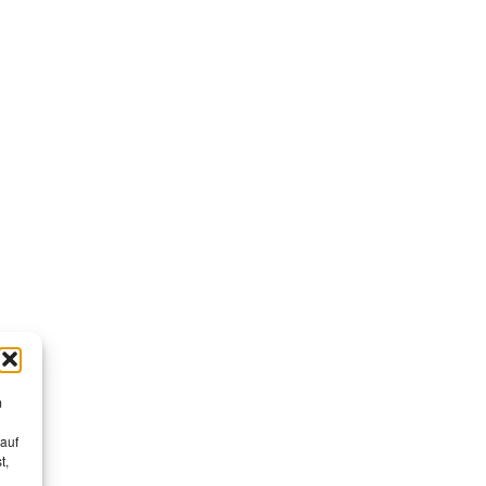
m
 auf
t,