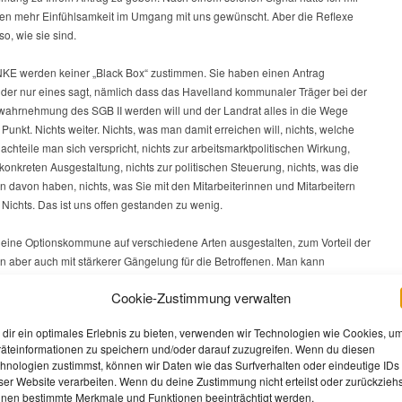
hen mehr Einfühlsamkeit im Umgang mit uns gewünscht. Aber die Reflexe
so, wie sie sind.
INKE werden keiner „Black Box“ zustimmen. Sie haben einen Antrag
, der nur eines sagt, nämlich dass das Havelland kommunaler Träger bei der
ahrnehmung des SGB II werden will und der Landrat alles in die Wege
l. Punkt. Nichts weiter. Nichts, was man damit erreichen will, nichts, welche
achteile man sich verspricht, nichts zur arbeitsmarktpolitischen Wirkung,
 konkreten Ausgestaltung, nichts zur politischen Steuerung, nichts, was die
n davon haben, nichts, was Sie mit den Mitarbeiterinnen und Mitarbeitern
Nichts. Das ist uns offen gestanden zu wenig.
eine Optionskommune auf verschiedene Arten ausgestalten, zum Vorteil der
n aber auch mit stärkerer Gängelung für die Betroffenen. Man kann
 mit Dumpinglöhnen auflegen oder darauf verzichten. Man kann auf die
Cookie-Zustimmung verwalten
er hinwirken zu Gunsten fairer Löhne und man kann es lassen. Auch bei der
en Steuerung und den Beteiligungsmöglichkeiten der Betroffenen kann man
dir ein optimales Erlebnis zu bieten, verwenden wir Technologien wie Cookies, u
ene Akzente setzen und dazu wollen wir hier und heute Festlegungen.
äteinformationen zu speichern und/oder darauf zuzugreifen. Wenn du diesen
hnologien zustimmst, können wir Daten wie das Surfverhalten oder eindeutige IDs
ieder der Zählgemeinschaft können Sie locker sagen: Das entscheiden wir
ser Website verarbeiten. Wenn du deine Zustimmung nicht erteilst oder zurückziehs
er. Als Oppositionsfraktion, die es nicht nur einmal erlebt hat, wie
nen bestimmte Merkmale und Funktionen beeinträchtigt werden.