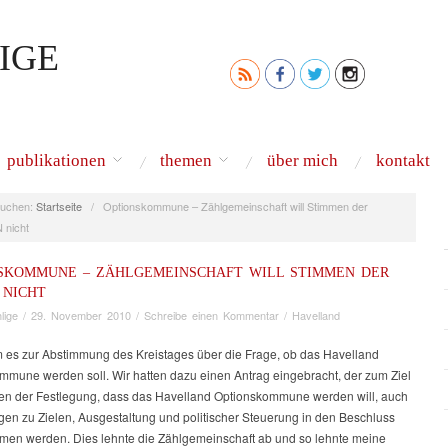
IGE
publikationen
themen
über mich
kontakt
uchen:
Startseite
/
Optionskommune – Zählgemeinschaft will Stimmen der
 nicht
SKOMMUNE – ZÄHLGEMEINSCHAFT WILL STIMMEN DER
 NICHT
lige
/
29. November 2010
/
Schreibe einen Kommentar
/
Havelland
 es zur Abstimmung des Kreistages über die Frage, ob das Havelland
mmune werden soll. Wir hatten dazu einen Antrag eingebracht, der zum Ziel
ben der Festlegung, dass das Havelland Optionskommune werden will, auch
gen zu Zielen, Ausgestaltung und politischer Steuerung in den Beschluss
en werden. Dies lehnte die Zählgemeinschaft ab und so lehnte meine