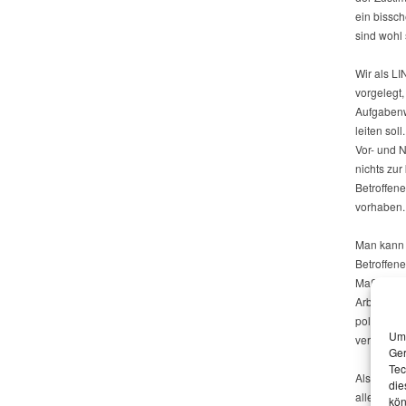
ein bissc
sind wohl 
Wir als L
vorgelegt
Aufgabenw
leiten sol
Vor- und N
nichts zur
Betroffene
vorhaben. 
Man kann 
Betroffene
Maßnahmen
Arbeitgeb
politisch
Um 
verschied
Ger
Tec
Als Mitgl
die
alles spät
kön