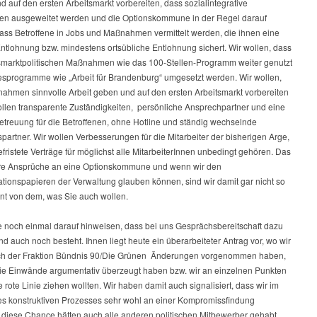
 auf den ersten Arbeitsmarkt vorbereiten, dass sozialintegrative
 ausgeweitet werden und die Optionskommune in der Regel darauf
dass Betroffene in Jobs und Maßnahmen vermittelt werden, die ihnen eine
 Entlohnung bzw. mindestens ortsübliche Entlohnung sichert. Wir wollen, dass
tsmarktpolitischen Maßnahmen wie das 100-Stellen-Programm weiter genutzt
sprogramme wie „Arbeit für Brandenburg“ umgesetzt werden. Wir wollen,
ahmen sinnvolle Arbeit geben und auf den ersten Arbeitsmarkt vorbereiten
ollen transparente Zuständigkeiten, persönliche Ansprechpartner und eine
etreuung für die Betroffenen, ohne Hotline und ständig wechselnde
artner. Wir wollen Verbesserungen für die Mitarbeiter der bisherigen Arge,
ristete Verträge für möglichst alle MitarbeiterInnen unbedingt gehören. Das
re Ansprüche an eine Optionskommune und wenn wir den
tionspapieren der Verwaltung glauben können, sind wir damit gar nicht so
rnt von dem, was Sie auch wollen.
e noch einmal darauf hinweisen, dass bei uns Gesprächsbereitschaft dazu
d auch noch besteht. Ihnen liegt heute ein überarbeiteter Antrag vor, wo wir
h der Fraktion Bündnis 90/Die Grünen Änderungen vorgenommen haben,
die Einwände argumentativ überzeugt haben bzw. wir an einzelnen Punkten
 rote Linie ziehen wollten. Wir haben damit auch signalisiert, dass wir im
es konstruktiven Prozesses sehr wohl an einer Kompromissfindung
, diese Chance hätten auch alle anderen politischen Mitbewerber gehabt