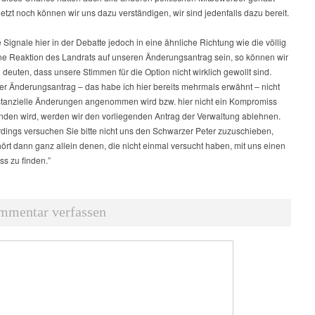
etzt noch können wir uns dazu verständigen, wir sind jedenfalls dazu bereit.
e Signale hier in der Debatte jedoch in eine ähnliche Richtung wie die völlig
e Reaktion des Landrats auf unseren Änderungsantrag sein, so können wir
 deuten, dass unsere Stimmen für die Option nicht wirklich gewollt sind.
r Änderungsantrag – das habe ich hier bereits mehrmals erwähnt – nicht
tanzielle Änderungen angenommen wird bzw. hier nicht ein Kompromiss
nden wird, werden wir den vorliegenden Antrag der Verwaltung ablehnen.
rdings versuchen Sie bitte nicht uns den Schwarzer Peter zuzuschieben,
ört dann ganz allein denen, die nicht einmal versucht haben, mit uns einen
s zu finden.”
mmentar verfassen