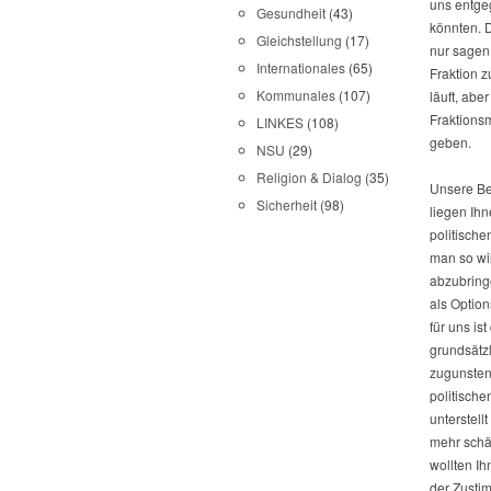
uns entge
Gesundheit
(43)
könnten. 
Gleichstellung
(17)
nur sagen
Internationales
(65)
Fraktion z
Kommunales
(107)
läuft, abe
Fraktionsm
LINKES
(108)
geben.
NSU
(29)
Religion & Dialog
(35)
Unsere Be
Sicherheit
(98)
liegen Ihn
politische
man so wil
abzubring
als Optio
für uns is
grundsätz
zugunsten
politische
unterstell
mehr schät
wollten Ih
der Zusti