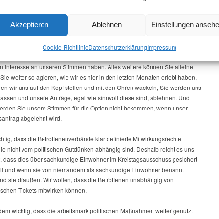
ungen nicht eingehalten wurden und wie Sie, meine Damen und Herren, mit
nträgen hier im Kreistag umgehen, können wir uns nicht damit zufrieden
Akzeptieren
Ablehnen
Einstellungen anseh
ss in Argumentationspapieren hehre Ziele definiert, dass Versprechungen
ch der politischen Steuerung und Beteiligung der Betroffenen gemacht
l dies aber hier nicht beschlossen werden soll. Unser Einfluss, das wissen
Cookie-Richtlinie
Datenschutz­erklärung
Impressum
o gut wie wir, endet heute, wenn dieser Beschluss gefasst ist, eben weil Sie
ein Interesse an unseren Stimmen haben. Alles weitere können Sie alleine
ie weiter so agieren, wie wir es hier in den letzten Monaten erlebt haben,
en wir uns auf den Kopf stellen und mit den Ohren wackeln, Sie werden uns
lassen und unsere Anträge, egal wie sinnvoll diese sind, ablehnen. Und
erden Sie unsere Stimmen für die Option nicht bekommen, wenn unser
antrag abgelehnt wird.
chtig, dass die Betroffenenverbände klar definierte Mitwirkungsrechte
die nicht vom politischen Gutdünken abhängig sind. Deshalb reicht es uns
t, dass dies über sachkundige Einwohner im Kreistagsausschuss gesichert
ll und wenn sie von niemandem als sachkundige Einwohner benannt
ind sie draußen. Wir wollen, dass die Betroffenen unabhängig von
tischen Tickets mitwirken können.
udem wichtig, dass die arbeitsmarktpolitischen Maßnahmen weiter genutzt