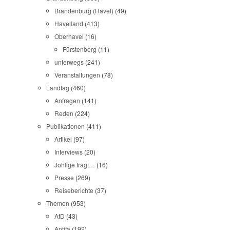
Brandenburg (Havel)
(49)
Havelland
(413)
Oberhavel
(16)
Fürstenberg
(11)
unterwegs
(241)
Veranstaltungen
(78)
Landtag
(460)
Anfragen
(141)
Reden
(224)
Publikationen
(411)
Artikel
(97)
Interviews
(20)
Johlige fragt…
(16)
Presse
(269)
Reiseberichte
(37)
Themen
(953)
AfD
(43)
Antifa
(192)