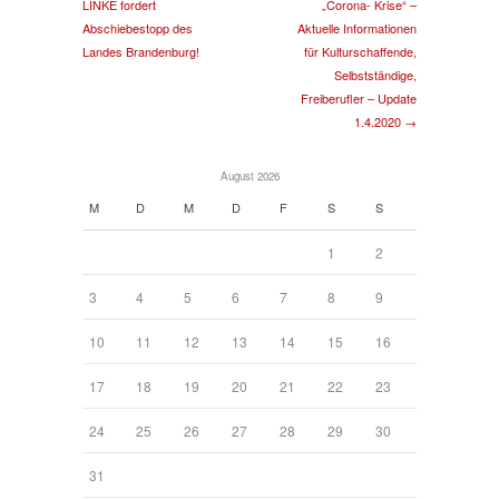
LINKE fordert
„Corona- Krise“ –
Abschiebestopp des
Aktuelle Informationen
Landes Brandenburg!
für Kulturschaffende,
Selbstständige,
Freiberufler – Update
1.4.2020 →
August 2026
M
D
M
D
F
S
S
1
2
3
4
5
6
7
8
9
10
11
12
13
14
15
16
17
18
19
20
21
22
23
24
25
26
27
28
29
30
31