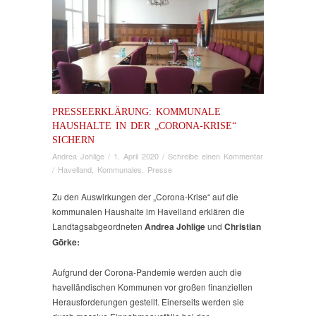
PRESSEERKLÄRUNG: KOMMUNALE
HAUSHALTE IN DER „CORONA-KRISE“
SICHERN
Andrea Johlige
/
1. April 2020
/
Schreibe einen Kommentar
/
Havelland
,
Kommunales
,
Presse
Zu den Auswirkungen der „Corona-Krise“ auf die
kommunalen Haushalte im Havelland erklären die
Landtagsabgeordneten
Andrea Johlige
und
Christian
Görke:
Aufgrund der Corona-Pandemie werden auch die
havelländischen Kommunen vor großen finanziellen
Herausforderungen gestellt. Einerseits werden sie