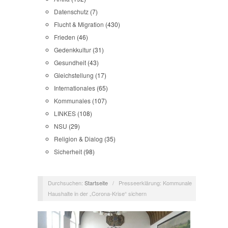
Datenschutz
(7)
Flucht & Migration
(430)
Frieden
(46)
Gedenkkultur
(31)
Gesundheit
(43)
Gleichstellung
(17)
Internationales
(65)
Kommunales
(107)
LINKES
(108)
NSU
(29)
Religion & Dialog
(35)
Sicherheit
(98)
Durchsuchen:
Startseite
/
Presseerklärung: Kommunale
Haushalte in der „Corona-Krise“ sichern