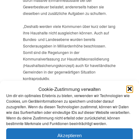
durch massive Einnahmeausfälle bei der
Gewerbesteuer belastet, andererseits haben sie
dieselben und zusätzliche Aufgaben zu schultern.
„Deshalb werden viele Kommunen über kurz oder lang
ihre Haushalte nicht ausgleichen können. Auch auf
Bundes- und Landesebene wurden bereits
Sonderausgaben in Milliardenhöhe beschlossen.
Somit sind die Regelungen in der
Kommunalverfassung zur Haushaltskonsolidierung
(Haushaltssicherungskonzept) auch für havelländische
Gemeinden in der gegenwärtigen Situation
kontraproduktiv.
Cookie-Zustimmung verwalten
Die Auswirkungen der Corona-Krise sind nicht von den
Um dir ein optimales Erlebnis zu bieten, verwenden wir Technologien wie
Gemeinden verursacht. Deshalb ist es inakzeptabel
Cookies, um Geräteinformationen zu speichern und/oder darauf
von der kommunalen Familie neue Sparauflagen
zuzugreifen. Wenn du diesen Technologien zustimmst, können wir Daten
abzuverlangen und sie damit zu zwingen, freiwillige
wie das Surfverhalten oder eindeutige IDs auf dieser Website verarbeiten.
Leistungen zu kürzen. Es muss den Kommunen jetzt
Wenn du deine Zustimmung nicht erteilst oder zurückziehst, können
bestimmte Merkmale und Funktionen beeinträchtigt werden.
genug Spielraum eingeräumt werden, um drohende
Defizite mittelfristig auszugleichen“, so Andrea Johlige,
Akzeptieren
die auch kommunalpolitische Sprecherin der