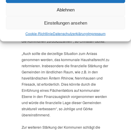
Linksfraktion ist.
Ablehnen
„Als Soforthilfe für die Städte und Gemeinden fordert
die Linksfraktion die Landesregierung auf, auf den
Einstellungen ansehen
Landesanteil der Gewerbesteuerumlage in diesem
Cookie-Richtlinie
Datenschutz­erklärung
Impressum
Jahr zu verzichten und bereits gezahlte Abschläge an
die Kommunen zurückzuzahlen“, so Christian Görke.
„Auch sollte die derzeitige Situation zum Anlass
genommen werden, das kommunale Haushaltsrecht zu
reformieren. Insbesondere die finanzielle Stärkung der
Gemeinden im ländlichen Raum, wie z.B. in den
havelländischen Ämtern Rhinow, Nennhausen und
Friesack, ist erforderlich. Dies könnte durch die
Einführung eines Flächenfaktors auf kommunaler
Ebene in den Finanzausgleich vorgenommen werden
und würde die finanzielle Lage dieser Gemeinden
strukturell verbessern“, so Johlige und Görke
übereinstimmend.
Zur weiteren Stärkung der Kommunen schlägt die