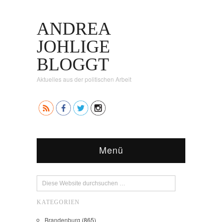
ANDREA
JOHLIGE
BLOGGT
Aktuelles aus der politischen Arbeit
Menü
KATEGORIEN
Brandenburg
(865)