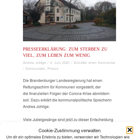
PRESSEERKLÄRUNG: ZUM STERBEN ZU
VIEL, ZUM LEBEN ZUM WENIG
Andrea Johlige
/
4. Juni 2020
/
Schreibe einen Kommentar
/
Kommunales
,
Presse
Die Brandenburger Landesregierung hat einen
Rettungsschirm für Kommunen vorgestellt, der
die finanziellen Folgen der Corona-Krise abmildern
soll. Dazu erklärt die kommunalpolitische Sprecherin
Andrea Johlige:
Viele Jubelgesänge sind jetzt zu dieser Entscheidung
zu vernehmen. Aber die Wahrheit dahinter ist auch: Die
Cookie-Zustimmung verwalten
Koalition nimmt deutlich weniger Geld in die Hand, als
Um dir ein optimales Erlebnis zu bieten, verwenden wir Technologien wie
behauptet. Nicht 580 Millionen sondern nur 490