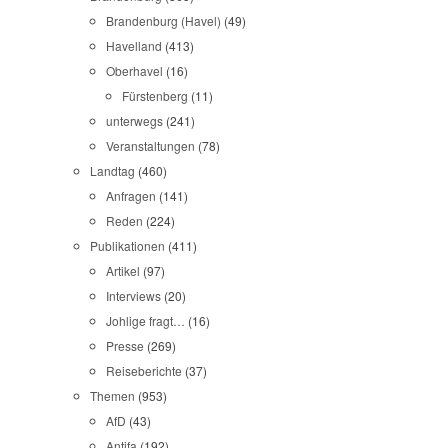
Brandenburg (Havel)
(49)
Havelland
(413)
Oberhavel
(16)
Fürstenberg
(11)
unterwegs
(241)
Veranstaltungen
(78)
Landtag
(460)
Anfragen
(141)
Reden
(224)
Publikationen
(411)
Artikel
(97)
Interviews
(20)
Johlige fragt…
(16)
Presse
(269)
Reiseberichte
(37)
Themen
(953)
AfD
(43)
Antifa
(192)