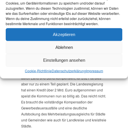
Cookies, um Geräteinformationen zu speichern und/oder darauf
Millionen Euro werden durch das Land bereitgestellt.
zuzugreifen. Wenn du diesen Technologien zustimmst, können wir Daten
Die Koalition rechnet großzügig 93 Millionen, die vom
wie das Surfverhalten oder eindeutige IDs auf dieser Website verarbeiten.
Bund der Kompensation der Gewerbesteuerausfälle
Wenn du deine Zustimmung nicht erteilst oder zurückziehst, können
bestimmte Merkmale und Funktionen beeinträchtigt werden.
gezahlt werden, in den Rettungsschirm ein.
Akzeptieren
Zudem ist der geplante Mehrbelastungsausgleich für
die Landkreise und kreisfreien Städte ein Tropfen auf
Ablehnen
den heißen Stein. Ca. 2,5 Mio. Euro werden bei weitem
die Einnahmeausfälle und die zusätzlichen Ausgaben
nicht kompensieren. Und auch die angebliche
Einstellungen ansehen
Übernahme der Gewerbesteuerausfälle ist eine
Cookie-Richtlinie
Datenschutz­erklärung
Impressum
Mogelpackung: Zwar werden die Ausfälle für 2020
durch Land und Bund kompensiert, für 2021 ist dies
aber nur zu einem Teil geplant. Die Landesregierung
hat einen Kredit über 2 Mrd. Euro aufgenommen und
speist die Kommunen nun so billig ab. Das reicht nicht.
Es braucht die vollständige Kompensation der
Gewerbesteuerausfälle und eine deutliche
Aufstockung des Mehrbelastungsausgleichs für Städte
und Gemeinden wie auch für Landkreise und kreisfreie
Städte.