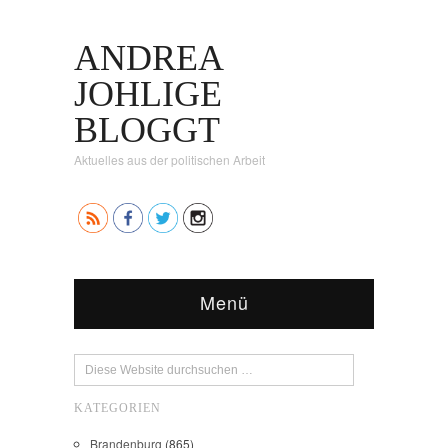
ANDREA
JOHLIGE
BLOGGT
Aktuelles aus der politischen Arbeit
Menü
KATEGORIEN
Brandenburg
(865)