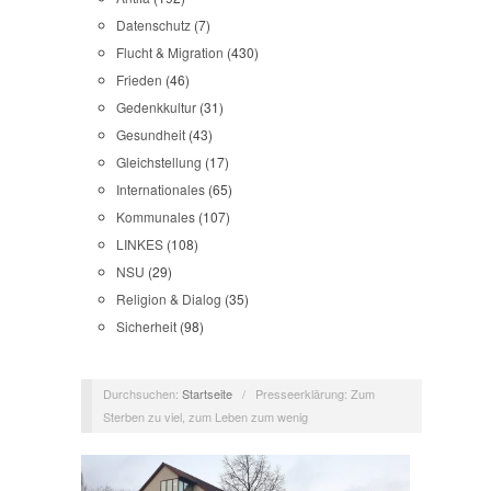
Datenschutz
(7)
Flucht & Migration
(430)
Frieden
(46)
Gedenkkultur
(31)
Gesundheit
(43)
Gleichstellung
(17)
Internationales
(65)
Kommunales
(107)
LINKES
(108)
NSU
(29)
Religion & Dialog
(35)
Sicherheit
(98)
Durchsuchen:
Startseite
/
Presseerklärung: Zum
Sterben zu viel, zum Leben zum wenig