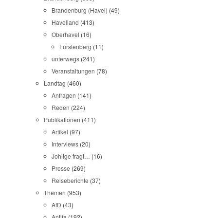
Brandenburg (Havel)
(49)
Havelland
(413)
Oberhavel
(16)
Fürstenberg
(11)
unterwegs
(241)
Veranstaltungen
(78)
Landtag
(460)
Anfragen
(141)
Reden
(224)
Publikationen
(411)
Artikel
(97)
Interviews
(20)
Johlige fragt…
(16)
Presse
(269)
Reiseberichte
(37)
Themen
(953)
AfD
(43)
Antifa
(192)