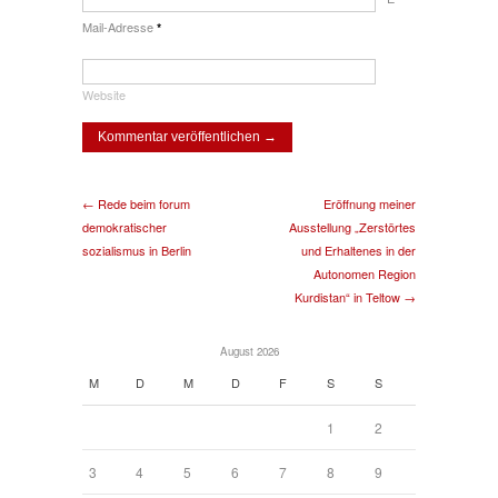
Mail-Adresse
*
Website
← Rede beim forum
Eröffnung meiner
demokratischer
Ausstellung „Zerstörtes
sozialismus in Berlin
und Erhaltenes in der
Autonomen Region
Kurdistan“ in Teltow →
August 2026
M
D
M
D
F
S
S
1
2
3
4
5
6
7
8
9