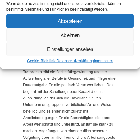
Wenn du deine Zustimmung nicht erteilst oder zurückziehst, können
an der Havellandklinik in Nauen ist eine frohe
bestimmte Merkmale und Funktionen beeinträchtigt werden.
Botschaft zum Jahresende. Noch vor wenigen Wochen
schien die Lage mehr als kompliziert. Aber Belegschaft
Akzeptieren
und Management der Kliniken-Gruppe haben in ihrem
gemeinsamen Bemühen nicht nachgelassen, neues
Ablehnen
Fachpersonal für den Kreißsaal zu gewinnen und an
die Klinik in Nauen zu binden. Zu diesem schönen
Einstellungen ansehen
Erfolg gratulieren wir herzlich und danken allen daran
Beteiligten.
Cookie-Richtlinie
Datenschutz­erklärung
Impressum
Trotzdem bleibt die Fachkräftegewinnung und die
Aufwertung aller Berufe in Gesundheit und Pflege eine
Daueraufgabe für alle politisch Verantwortlichen. Das
beginnt mit der Schaffung neuer Kapazitäten zur
Ausbildung, an der sich die Havellandkliniken
Unternehmensgruppe in vorbildlicher Art und Weise
beteiligt. Und es endet nicht zuletzt mit
Arbeitsbedingungen für die Beschäftigten, die deren
Arbeit wertschätzt und unterstützt, anstatt sie krank zu
machen. Angefangen von einer deutlich besseren
Vergütung über familienfreundlichere Arbeitsangebote