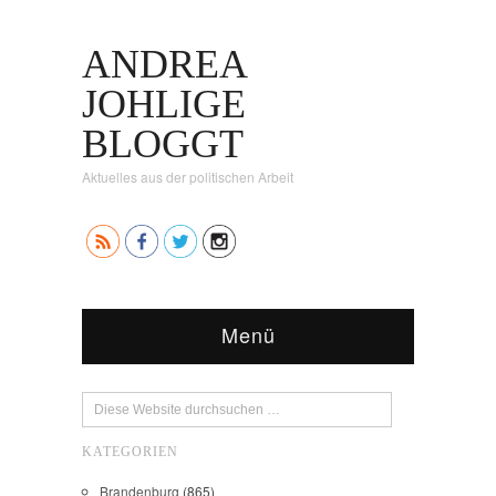
ANDREA
JOHLIGE
BLOGGT
Aktuelles aus der politischen Arbeit
Menü
KATEGORIEN
Brandenburg
(865)