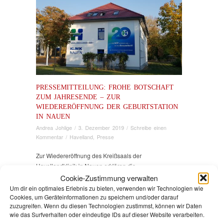
PRESSEMITTEILUNG: FROHE BOTSCHAFT
ZUM JAHRESENDE – ZUR
WIEDERERÖFFNUNG DER GEBURTSTATION
IN NAUEN
Andrea Johlige
/
3. Dezember 2019
/
Schreibe einen
Kommentar
/
Havelland
,
Presse
Zur Wiedereröffnung des Kreißsaals der
Havellandklinik in Nauen erklären die
Fraktionsvorsitzende der Fraktion DIE LINKE/Die
Cookie-Zustimmung verwalten
PARTEI im Kreistag Havelland, Andrea Johlige, MdL,
Um dir ein optimales Erlebnis zu bieten, verwenden wir Technologien wie
und Aufsichtsratsmitglied Harald Petzold:
Cookies, um Geräteinformationen zu speichern und/oder darauf
zuzugreifen. Wenn du diesen Technologien zustimmst, können wir Daten
wie das Surfverhalten oder eindeutige IDs auf dieser Website verarbeiten.
„Die Nachricht von der Wiedereröffnung des Kreißsaals