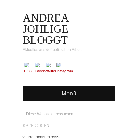
ANDREA
JOHLIGE
BLOGGT
Aktuelles aus der politischen Arbeit
Menü
KATEGORIEN
Brandenburg
(865)