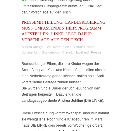
PRESSEMITTEILUNG: LANDESREGIERUNG
MUSS UMFASSENDES HILFSPROGRAMM
AUFSTELLEN: LINKE LEGT DAFÜR
VORSCHLÄGE AUF DEN TISCH
Andrea Johlige
/
26. März 2020
/
Schreibe einen
Kommentar
/
Brandenburg (Havel)
,
Havelland
,
Presse
Brandenburger Eltern, die ihre Kinder wegen der
Schließung von Kitas und Kinderpflegestellen nicht in
eine Notbetreuung geben können, sollen ab 1. April
vorerst keine Beiträge zahlen müssen.
Sie würden für die Dauer der Schließung von den
Beiträgen freigestellt. Dazu erklärt die
Landtagsabgeordnete
Andrea Johlige
(DIE LINKE):
Diese Entscheidung kommt zwar spät, aber nun kommt
sie wenigstens. Noch für die Kitagebühren im März
hatte DIE LINKE dies bereits vor Wochen gefordert,