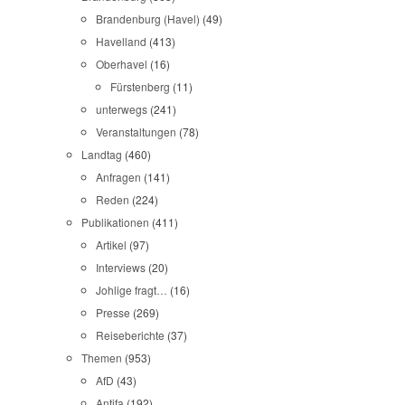
Brandenburg (Havel)
(49)
Havelland
(413)
Oberhavel
(16)
Fürstenberg
(11)
unterwegs
(241)
Veranstaltungen
(78)
Landtag
(460)
Anfragen
(141)
Reden
(224)
Publikationen
(411)
Artikel
(97)
Interviews
(20)
Johlige fragt…
(16)
Presse
(269)
Reiseberichte
(37)
Themen
(953)
AfD
(43)
Antifa
(192)