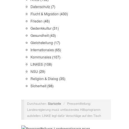
Datenschutz
(7)
Flucht & Migration
(430)
Frieden
(46)
Gedenkkultur
(31)
Gesundheit
(43)
Gleichstellung
(17)
Internationales
(65)
Kommunales
(107)
LINKES
(108)
NSU
(29)
Religion & Dialog
(35)
Sicherheit
(98)
Durchsuchen:
Startseite
/
Pressemitteilung:
Landesregierung muss umfassendes Hilfsprogramm
aufstellen: LINKE legt dafür Vorschläge auf den Tisch