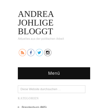
ANDREA
JOHLIGE
BLOGGT
Aktuelles aus der politischen Arbeit
Menü
KATEGORIEN
Brandenburg
(865)