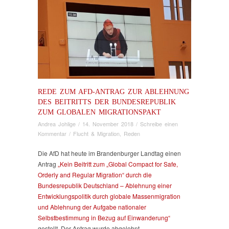
REDE ZUM AFD-ANTRAG ZUR ABLEHNUNG
DES BEITRITTS DER BUNDESREPUBLIK
ZUM GLOBALEN MIGRATIONSPAKT
Andrea Johlige
/
14. November 2018
/
Schreibe einen
Kommentar
/
Flucht & Migration
,
Reden
Die AfD hat heute im Brandenburger Landtag einen
Antrag
„Kein Beitritt zum „Global Compact for Safe,
Orderly and Regular Migration“ durch die
Bundesrepublik Deutschland – Ablehnung einer
Entwicklungspolitik durch globale Massenmigration
und Ablehnung der Aufgabe nationaler
Selbstbestimmung in Bezug auf Einwanderung“
gestellt. Der Antrag wurde abgelehnt.