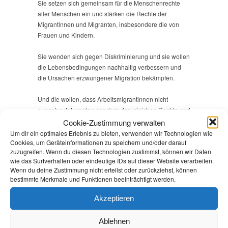
Sie setzen sich gemeinsam für die Menschenrechte
aller Menschen ein und stärken die Rechte der
Migrantinnen und Migranten, insbesondere die von
Frauen und Kindern.
Sie wenden sich gegen Diskriminierung und sie wollen
die Lebensbedingungen nachhaltig verbessern und
die Ursachen erzwungener Migration bekämpfen.
Und die wollen, dass Arbeitsmigrantinnen nicht
ausgebeutet werden sondern den gleichen Rechte und
den gleichen Schutz erhalten wie einheimische
Cookie-Zustimmung verwalten
Arbeitskräfte.
Um dir ein optimales Erlebnis zu bieten, verwenden wir Technologien wie
Cookies, um Geräteinformationen zu speichern und/oder darauf
zuzugreifen. Wenn du diesen Technologien zustimmst, können wir Daten
Als LINKE hätten wir uns noch mehr gewünscht, als
wie das Surfverhalten oder eindeutige IDs auf dieser Website verarbeiten.
Eingang gefunden hat. Wir hätten uns ein klares
Wenn du deine Zustimmung nicht erteilst oder zurückziehst, können
Bekenntnis gegen Krieg und gegen die Ausplünderung
bestimmte Merkmale und Funktionen beeinträchtigt werden.
der Welt durch Konzerne und deren unverantwortliche
Landgrabbing-Politik gewünscht.
Akzeptieren
Wir wären froh, gäbe es keine Unterscheidung in
Ablehnen
reguläre und irreguläre Migration, denn kein Mensch