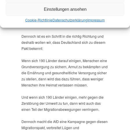
ist illegal und Migration immer legal.
Einstellungen ansehen
Und wir hätten mehr Bindungswirkung für die
Cookie-Richtlinie
Datenschutz­erklärung
Impressum
beteiligten Staaten gewollt.
Dennoch ist es ein Schritt in die richtig Richtung und
deshalb wollen wir, dass Deutschland sich zu diesem
Pakt bekennt:
Wenn sich 190 Länder darauf einigen, Menschen eine
Grundversorgung zu sichern, Armut zu bekämpfen und
die Ernährung und gesundheitliche Versorgung sicher
zu stellen, dann wird das dazu führen, dass weniger
Menschen ihre Heimat verlassen müssen.
Und wenn sich 190 Länder einigen, mehr gegen die
Zerstörung der Umwelt zu tun, dann wird auch das
einen Teil der Migrationsbewegungen verringern.
Dennoch macht die AfD eine Kampagne gegen diesen
Migrationspakt, verbreitet Lügen und