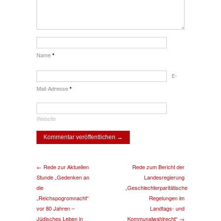
Name
*
E-
Mail-Adresse
*
Website
← Rede zur Aktuellen
Rede zum Bericht der
Stunde „Gedenken an
Landesregierung
die
„Geschlechterparitätische
„Reichspogromnacht“
Regelungen im
vor 80 Jahren –
Landtags- und
Jüdisches Leben in
Kommunalwahlrecht“ →