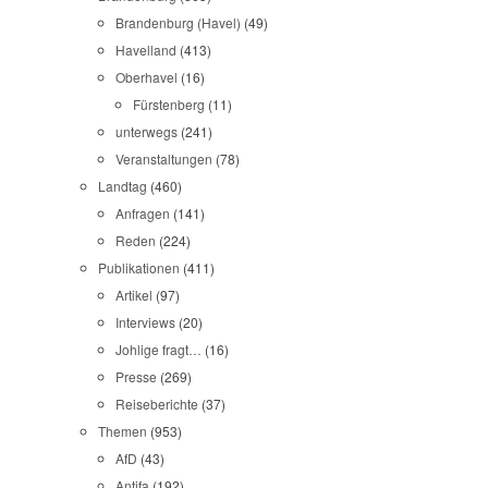
Brandenburg (Havel)
(49)
Havelland
(413)
Oberhavel
(16)
Fürstenberg
(11)
unterwegs
(241)
Veranstaltungen
(78)
Landtag
(460)
Anfragen
(141)
Reden
(224)
Publikationen
(411)
Artikel
(97)
Interviews
(20)
Johlige fragt…
(16)
Presse
(269)
Reiseberichte
(37)
Themen
(953)
AfD
(43)
Antifa
(192)