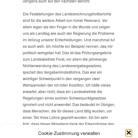
übrigens auch auf den nächsten Bericht.
Die Feststellungen des Landesrechnungshofberichts
sind für die weitere Arbeit von hoher Relevanz. Vor
allem legen sie den Finger in die Wunde und zeigen
uns als Landtag wie auch der Regierung die Probleme
im Vollzug unserer Entscheidungen. Und manchmal tut
es auch weh. Ich möchte ein Beispiel nennen, das mir
politisch wehgetan hat: Das ist das Prüfungsergebnis
zum Landesbetrieb Forst, vor allem die jahrelange
Nichtanwendung des Landesvergabegesetzes,
speziell des Vergabemindestlohns. Das war ein
wichtiger Schwerpunkt in den vergangen zwei
Wahlperioden der rot-roten Koalition. Ich hätte vieles
erwartet, aber nicht, dass ein Landesbetrieb die
Regelungen eines solchen Schwerpunktgesetzes
ignoriert und nicht anwendet. Das bedeutet im Übrigen,
dass Menschen, die für dieses Land tätig wurden, um
einen Teil ihres Lohns geprellt wurden. Ich bin sehr
froh, dass dieser Missstand dank der Erkenntnisse des
Landesrechnungshofs und des Berichts abgestellt
Cookie-Zustimmung verwalten
wurde.