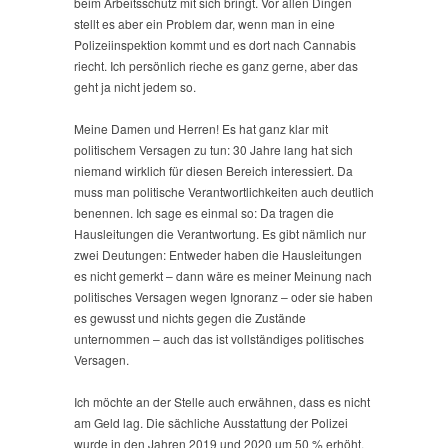
beim Arbeitsschutz mit sich bringt. Vor allen Dingen
stellt es aber ein Problem dar, wenn man in eine
Polizeiinspektion kommt und es dort nach Cannabis
riecht. Ich persönlich rieche es ganz gerne, aber das
geht ja nicht jedem so.
Meine Damen und Herren! Es hat ganz klar mit
politischem Versagen zu tun: 30 Jahre lang hat sich
niemand wirklich für diesen Bereich interessiert. Da
muss man politische Verantwortlichkeiten auch deutlich
benennen. Ich sage es einmal so: Da tragen die
Hausleitungen die Verantwortung. Es gibt nämlich nur
zwei Deutungen: Entweder haben die Hausleitungen
es nicht gemerkt – dann wäre es meiner Meinung nach
politisches Versagen wegen Ignoranz – oder sie haben
es gewusst und nichts gegen die Zustände
unternommen – auch das ist vollständiges politisches
Versagen.
Ich möchte an der Stelle auch erwähnen, dass es nicht
am Geld lag. Die sächliche Ausstattung der Polizei
wurde in den Jahren 2019 und 2020 um 50 % erhöht.