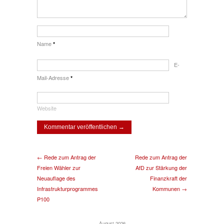
Name
*
E-
Mail-Adresse
*
Website
← Rede zum Antrag der
Rede zum Antrag der
Freien Wähler zur
AfD zur Stärkung der
Neuauflage des
Finanzkraft der
Infrastrukturprogrammes
Kommunen →
P100
August 2026