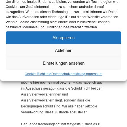
Um dir ein optimales Erlebnis zu bieten, verwenden wir Technologien wie
Cookies, um Geräteinformationen zu speichern und/oder darauf
Der zweite Punkt, zu dem ich etwas sagen möchte: Ich
zuzugreifen. Wenn du diesen Technologien zustimmst, können wir Daten
wie das Surfverhalten oder eindeutige IDs auf dieser Website verarbeiten.
bin Berichterstatterin im Ausschuss für den Bereich
Wenn du deine Zustimmung nicht erteilst oder zurückziehst, können
Asservatenverwaltung bei der Polizei. Das Thema hat
bestimmte Merkmale und Funktionen beeinträchtigt werden.
durch die Berichterstattung, die es zu der
verschwundenen Waffe beim LKA gab, sicherlich
Akzeptieren
zusätzlich an Relevanz gewonnen. Das lief parallel zu
den Beratungen des Haushaltskontrollausschusses.
Ablehnen
Aber unabhängig davon hat der Landesrechnungshof
bei der Kontrolle aller – ich betone: aller –
Einstellungen ansehen
Asservatenstellen, die es in Brandenburg gibt,
unglaubliche Zustände festgestellt, deren Beseitigung
Cookie-Richtlinie
Datenschutz­erklärung
Impressum
jetzt auf die politische Agenda gekommen sind. Ich
möchte hier noch einmal betonen – das habe ich auch
im Ausschuss gesagt -, dass die Schuld nicht bei den
Asservatenverwalterinnen und
Asservatenverwaltern liegt, sondern dass die
Bedingungen schuld sind. Wir alle haben jetzt die
Verantwortung, diese Zustände abzustellen.
Der Landesrechnungshof hat festgestellt, dass es zu