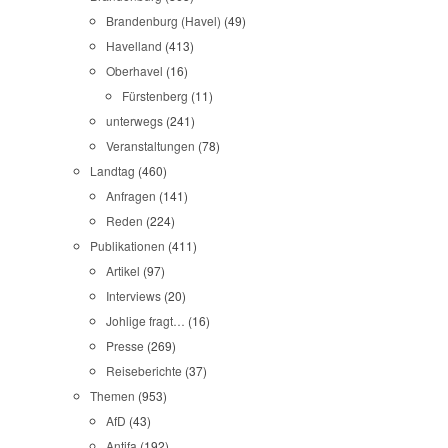
Brandenburg (Havel)
(49)
Havelland
(413)
Oberhavel
(16)
Fürstenberg
(11)
unterwegs
(241)
Veranstaltungen
(78)
Landtag
(460)
Anfragen
(141)
Reden
(224)
Publikationen
(411)
Artikel
(97)
Interviews
(20)
Johlige fragt…
(16)
Presse
(269)
Reiseberichte
(37)
Themen
(953)
AfD
(43)
Antifa
(192)