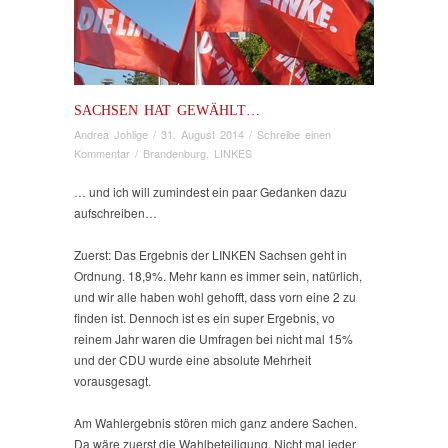
SACHSEN HAT GEWÄHLT…
Andrea Johlige
/
31. August 2014
/
Schreibe einen
Kommentar
/
Brandenburg
,
LINKES
… und ich will zumindest ein paar Gedanken dazu
aufschreiben…
Zuerst: Das Ergebnis der LINKEN Sachsen geht in
Ordnung. 18,9%. Mehr kann es immer sein, natürlich,
und wir alle haben wohl gehofft, dass vorn eine 2 zu
finden ist. Dennoch ist es ein super Ergebnis, vo
reinem Jahr waren die Umfragen bei nicht mal 15%
und der CDU wurde eine absolute Mehrheit
vorausgesagt.
Am Wahlergebnis stören mich ganz andere Sachen.
Da wäre zuerst die Wahlbeteiligung. Nicht mal jeder