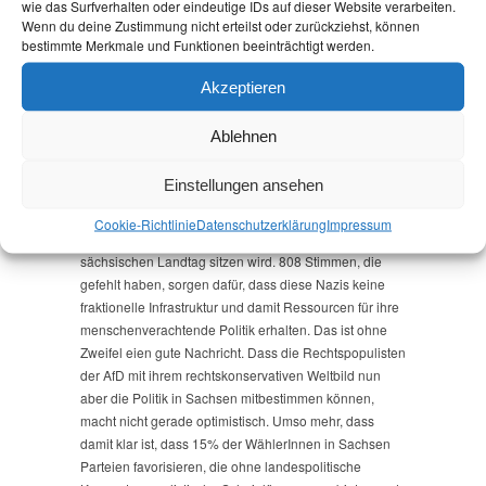
wie das Surfverhalten oder eindeutige IDs auf dieser Website verarbeiten.
dafür, dass sich was ändern muss. Mindestens muss
Wenn du deine Zustimmung nicht erteilst oder zurückziehst, können
Politik sich bemühen, sich der Lebenswirklichkeit
bestimmte Merkmale und Funktionen beeinträchtigt werden.
zumindest zu nähern. Zuhören. gemeinsames
Problemlösen statt Politik von oben, zum mitmachen,
Akzeptieren
mitgestalten und mitentscheiden anregen dürften dabei
die Stichworte sein.
Ablehnen
Das ist der eine Aspekt, der mich bewegt. Noch
Einstellungen ansehen
schlimmer finde ich aber, dass von denen, die wählen
gegangen sind, knapp 5% NPD und 10% AfD gewählt
Cookie-Richtlinie
Datenschutz­erklärung
Impressum
haben. Es ist ein Trost, dass die NPD nicht im
sächsischen Landtag sitzen wird. 808 Stimmen, die
gefehlt haben, sorgen dafür, dass diese Nazis keine
fraktionelle Infrastruktur und damit Ressourcen für ihre
menschenverachtende Politik erhalten. Das ist ohne
Zweifel eien gute Nachricht. Dass die Rechtspopulisten
der AfD mit ihrem rechtskonservativen Weltbild nun
aber die Politik in Sachsen mitbestimmen können,
macht nicht gerade optimistisch. Umso mehr, dass
damit klar ist, dass 15% der WählerInnen in Sachsen
Parteien favorisieren, die ohne landespolitische