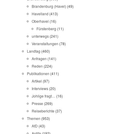
Brandenburg (Havel)
(49)
Havelland
(413)
Oberhavel
(16)
Fürstenberg
(11)
unterwegs
(241)
Veranstaltungen
(78)
Landtag
(460)
Anfragen
(141)
Reden
(224)
Publikationen
(411)
Artikel
(97)
Interviews
(20)
Johlige fragt…
(16)
Presse
(269)
Reiseberichte
(37)
Themen
(953)
AfD
(43)
Antifa
(192)