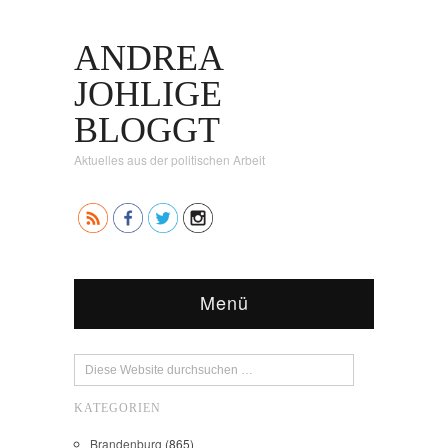
ANDREA
JOHLIGE
BLOGGT
Aktuelles aus der politischen Arbeit
Menü
KATEGORIEN
Brandenburg
(865)