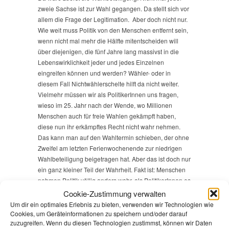
zweie Sachse ist zur Wahl gegangen. Da stellt sich vor
allem die Frage der Legitimation. Aber doch nicht nur.
Wie weit muss Politik von den Menschen entfernt sein,
wenn nicht mal mehr die Hälfte mitentscheiden will
über diejenigen, die fünf Jahre lang massivst in die
Lebenswirklichkeit jeder und jedes Einzelnen
eingreifen können und werden? Wähler- oder in
diesem Fall Nichtwählerschelte hilft da nicht weiter.
Vielmehr müssen wir als PolitikerInnen uns fragen,
wieso im 25. Jahr nach der Wende, wo Millionen
Menschen auch für freie Wahlen gekämpft haben,
diese nun ihr erkämpftes Recht nicht wahr nehmen.
Das kann man auf den Wahltermin schieben, der ohne
Zweifel am letzten Ferienwochenende zur niedrigen
Wahlbeteiligung beigetragen hat. Aber das ist doch nur
ein ganz kleiner Teil der Wahrheit. Fakt ist: Menschen
nehmen Politik völlig anders wahr, als PolitikerInnen es
sich wünschen. Lebenswirklichkeiten scheinen sich
Cookie-Zustimmung verwalten
beim überwiegenden Teil ohne politisches Interesse
Um dir ein optimales Erlebnis zu bieten, verwenden wir Technologien wie
auszubilden. Ich weiß nicht, was das perspektivisch für
Cookies, um Geräteinformationen zu speichern und/oder darauf
zuzugreifen. Wenn du diesen Technologien zustimmst, können wir Daten
unsere Gesellschaft heißt. Auf jeden Fall spricht es