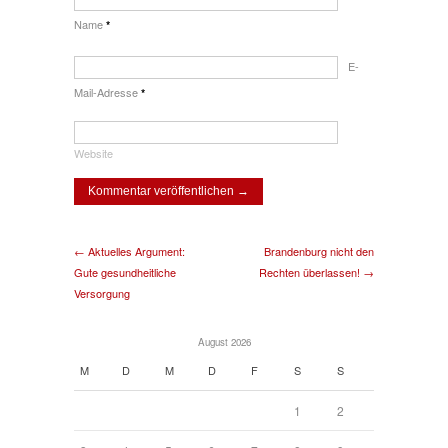
Name
*
E-
Mail-Adresse
*
Website
← Aktuelles Argument:
Brandenburg nicht den
Gute gesundheitliche
Rechten überlassen! →
Versorgung
August 2026
M
D
M
D
F
S
S
1
2