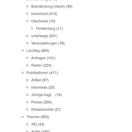
Brandenburg (Havel)
(49)
Havelland
(413)
Oberhavel
(16)
Fürstenberg
(11)
unterwegs
(241)
Veranstaltungen
(78)
Landtag
(460)
Anfragen
(141)
Reden
(224)
Publikationen
(411)
Artikel
(97)
Interviews
(20)
Johlige fragt…
(16)
Presse
(269)
Reiseberichte
(37)
Themen
(953)
AfD
(43)
Antifa
(192)