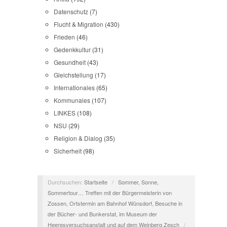
Datenschutz
(7)
Flucht & Migration
(430)
Frieden
(46)
Gedenkkultur
(31)
Gesundheit
(43)
Gleichstellung
(17)
Internationales
(65)
Kommunales
(107)
LINKES
(108)
NSU
(29)
Religion & Dialog
(35)
Sicherheit
(98)
Durchsuchen:
Startseite
/
Sommer, Sonne,
Sommertour… Treffen mit der Bürgermeisterin von
Zossen, Ortstermin am Bahnhof Wünsdorf, Besuche in
der Bücher- und Bunkerstat, im Museum der
Heeresversuchsanstalt und auf dem Weinberg Zesch
/