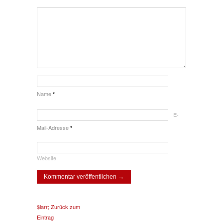
Name
*
E-
Mail-Adresse
*
Website
$larr; Zurück zum
Eintrag