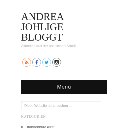
ANDREA
JOHLIGE
BLOGGT
Aktuelles aus der politischen Arbeit
Menü
KATEGORIEN
Brandenburg
(865)