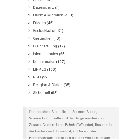
Datenschutz
(7)
Flucht & Migration
(430)
Frieden
(46)
Gedenkkultur
(31)
Gesundheit
(43)
Gleichstellung
(17)
Internationales
(65)
Kommunales
(107)
LINKES
(108)
NSU
(29)
Religion & Dialog
(35)
Sicherheit
(98)
Durchsuchen:
Startseite
/
Sommer, Sonne,
Sommertour… Treffen mit der Bürgermeisterin von
Zossen, Ortstermin am Bahnhof Wünsdorf, Besuche in
der Bücher- und Bunkerstat, im Museum der
Heeresversuchsanstalt und auf dem Weinberg Zesch
/