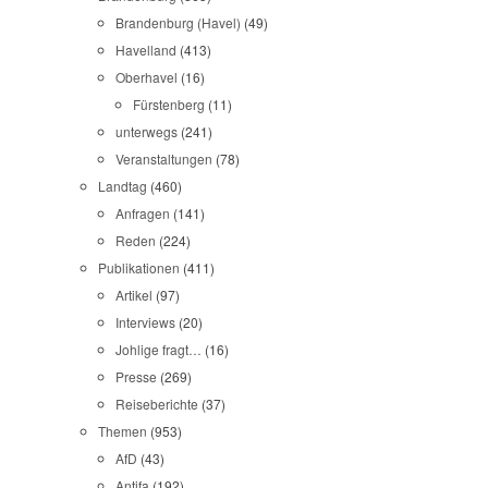
Brandenburg (Havel)
(49)
Havelland
(413)
Oberhavel
(16)
Fürstenberg
(11)
unterwegs
(241)
Veranstaltungen
(78)
Landtag
(460)
Anfragen
(141)
Reden
(224)
Publikationen
(411)
Artikel
(97)
Interviews
(20)
Johlige fragt…
(16)
Presse
(269)
Reiseberichte
(37)
Themen
(953)
AfD
(43)
Antifa
(192)