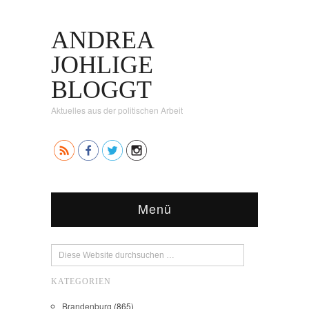
ANDREA
JOHLIGE
BLOGGT
Aktuelles aus der politischen Arbeit
Menü
KATEGORIEN
Brandenburg
(865)