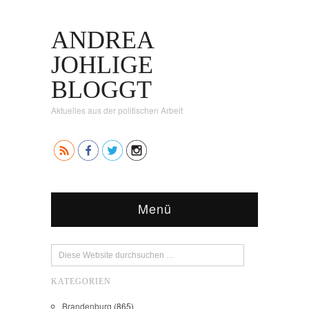
ANDREA
JOHLIGE
BLOGGT
Aktuelles aus der politischen Arbeit
Menü
KATEGORIEN
Brandenburg
(865)