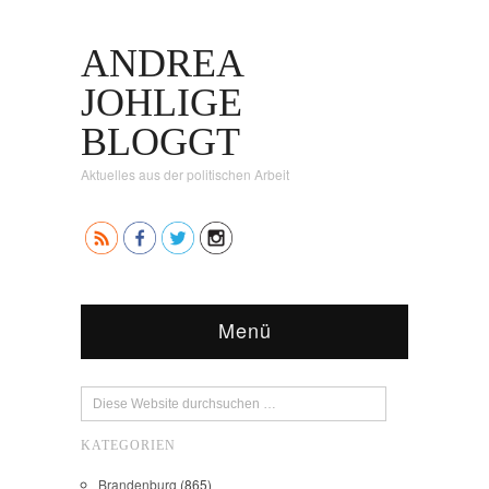
ANDREA
JOHLIGE
BLOGGT
Aktuelles aus der politischen Arbeit
Menü
KATEGORIEN
Brandenburg
(865)