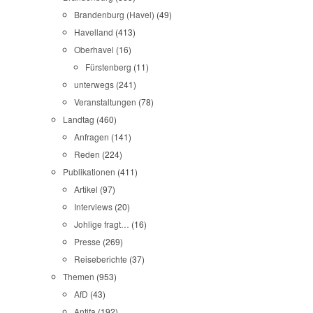
Brandenburg (Havel)
(49)
Havelland
(413)
Oberhavel
(16)
Fürstenberg
(11)
unterwegs
(241)
Veranstaltungen
(78)
Landtag
(460)
Anfragen
(141)
Reden
(224)
Publikationen
(411)
Artikel
(97)
Interviews
(20)
Johlige fragt…
(16)
Presse
(269)
Reiseberichte
(37)
Themen
(953)
AfD
(43)
Antifa
(192)