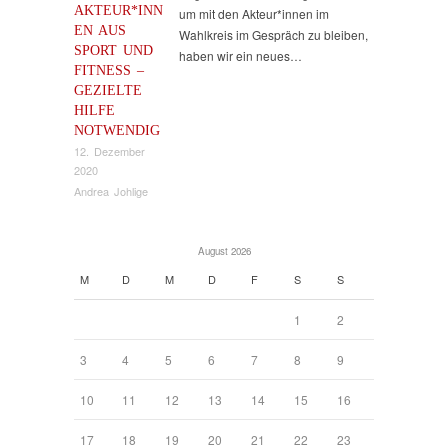
AKTEUR*INN
um mit den Akteur*innen im
EN AUS
Wahlkreis im Gespräch zu bleiben,
SPORT UND
haben wir ein neues…
FITNESS –
GEZIELTE
HILFE
NOTWENDIG
12. Dezember
2020
Andrea Johlige
August 2026
M
D
M
D
F
S
S
1
2
3
4
5
6
7
8
9
10
11
12
13
14
15
16
17
18
19
20
21
22
23