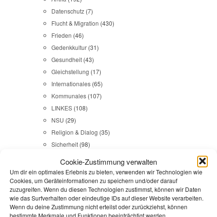
Datenschutz
(7)
Flucht & Migration
(430)
Frieden
(46)
Gedenkkultur
(31)
Gesundheit
(43)
Gleichstellung
(17)
Internationales
(65)
Kommunales
(107)
LINKES
(108)
NSU
(29)
Religion & Dialog
(35)
Sicherheit
(98)
Cookie-Zustimmung verwalten
Um dir ein optimales Erlebnis zu bieten, verwenden wir Technologien wie
Durchsuchen:
Startseite
/
Eindämmungsverordnung
Cookies, um Geräteinformationen zu speichern und/oder darauf
zuzugreifen. Wenn du diesen Technologien zustimmst, können wir Daten
Gesundheit
,
Reden
wie das Surfverhalten oder eindeutige IDs auf dieser Website verarbeiten.
Wenn du deine Zustimmung nicht erteilst oder zurückziehst, können
bestimmte Merkmale und Funktionen beeinträchtigt werden.