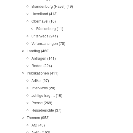
Brandenburg (Havel)
(49)
Havelland
(413)
Oberhavel
(16)
Fürstenberg
(11)
unterwegs
(241)
Veranstaltungen
(78)
Landtag
(460)
Anfragen
(141)
Reden
(224)
Publikationen
(411)
Artikel
(97)
Interviews
(20)
Johlige fragt…
(16)
Presse
(269)
Reiseberichte
(37)
Themen
(953)
AfD
(43)
Antifa
(192)