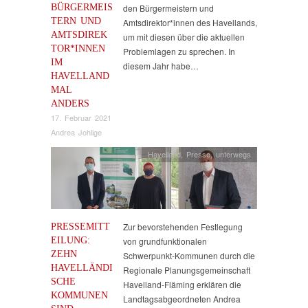
BÜRGERMEIS
den Bürgermeistern und
TERN UND
Amtsdirektor*innen des Havellands,
AMTSDIREK
um mit diesen über die aktuellen
TOR*INNEN
Problemlagen zu sprechen. In
IM
diesem Jahr habe…
HAVELLAND
MAL
ANDERS
17. Februar 2021
Andrea Johlige
Havelland
,
Presse
,
unterwegs
PRESSEMITT
Zur bevorstehenden Festlegung
EILUNG:
von grundfunktionalen
ZEHN
Schwerpunkt-Kommunen durch die
HAVELLÄNDI
Regionale Planungsgemeinschaft
SCHE
Havelland-Fläming erklären die
KOMMUNEN
Landtagsabgeordneten Andrea