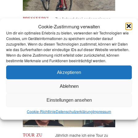
PRESSEERKL
Zur Antwort der Landesregierung,
ÄRUNG:
bezüglich des Planungsstands
Cookie-Zustimmung verwalten
RADWEG
eines straßenbegleitenden
Um dir ein optimales Erlebnis zu bieten, verwenden wir Technologien wie
ZWISCHEN
Radweges an der L 86 zwischen
Cookies, um Geräteinformationen zu speichern und/oder darauf
KETZIN UND
zuzugreifen. Wenn du diesen Technologien zustimmst, können wir Daten
Ketzin und Nauen, erklären die
wie das Surfverhalten oder eindeutige IDs auf dieser Website verarbeiten.
NAUEN
beiden havelländischen
Wenn du deine Zustimmung nicht erteilst oder zurückziehst, können
MUSS
Abgeordneten der Linksfraktion…
bestimmte Merkmale und Funktionen beeinträchtigt werden.
HÖCHSTE
PRIORITÄT
Akzeptieren
HABEN!
21. September
Ablehnen
2021
Andrea Johlige
Einstellungen ansehen
Havelland
,
Kommunales
,
unterwegs
Cookie-Richtlinie
Datenschutz­erklärung
Impressum
TOUR ZU
Jährlich mache ich eine Tour zu