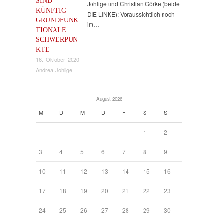
SIND
Johlige und Christian Görke (beide
KÜNFTIG
DIE LINKE): Voraussichtlich noch
GRUNDFUNK
im…
TIONALE
SCHWERPUN
KTE
16. Oktober 2020
Andrea Johlige
August 2026
M
D
M
D
F
S
S
1
2
3
4
5
6
7
8
9
10
11
12
13
14
15
16
17
18
19
20
21
22
23
24
25
26
27
28
29
30