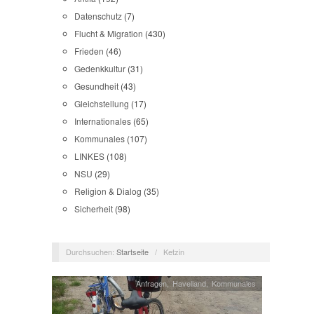
Datenschutz
(7)
Flucht & Migration
(430)
Frieden
(46)
Gedenkkultur
(31)
Gesundheit
(43)
Gleichstellung
(17)
Internationales
(65)
Kommunales
(107)
LINKES
(108)
NSU
(29)
Religion & Dialog
(35)
Sicherheit
(98)
Durchsuchen:
Startseite
/
Ketzin
Anfragen
,
Havelland
,
Kommunales