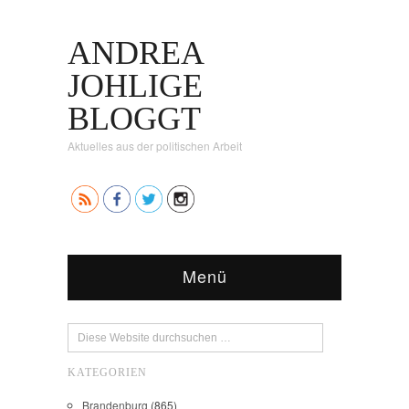
ANDREA
JOHLIGE
BLOGGT
Aktuelles aus der politischen Arbeit
Menü
KATEGORIEN
Brandenburg
(865)