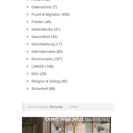
Datenschutz
(7)
Flucht & Migration
(430)
Frieden
(46)
Gedenkkultur
(31)
Gesundheit
(43)
Gleichstellung
(17)
Internationales
(65)
Kommunales
(107)
LINKES
(108)
NSU
(29)
Religion & Dialog
(35)
Sicherheit
(98)
Durchsuchen:
Startseite
/
LINKE
Artikel
,
LINKES