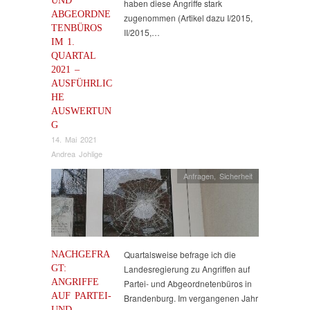
haben diese Angriffe stark
ABGEORDNE
zugenommen (Artikel dazu I/2015,
TENBÜROS
II/2015,…
IM 1.
QUARTAL
2021 –
AUSFÜHRLIC
HE
AUSWERTUN
G
14. Mai 2021
Andrea Johlige
Anfragen
,
Sicherheit
NACHGEFRA
Quartalsweise befrage ich die
GT:
Landesregierung zu Angriffen auf
ANGRIFFE
Partei- und Abgeordnetenbüros in
AUF PARTEI-
Brandenburg. Im vergangenen Jahr
UND