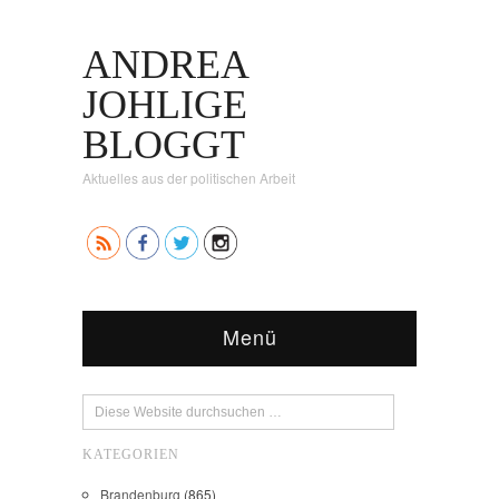
ANDREA
JOHLIGE
BLOGGT
Aktuelles aus der politischen Arbeit
Menü
KATEGORIEN
Brandenburg
(865)