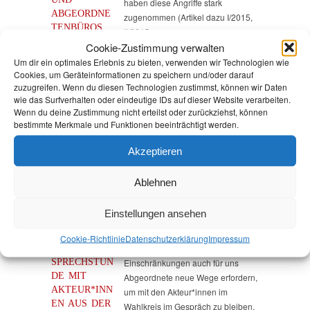
haben diese Angriffe stark
ABGEORDNE
zugenommen (Artikel dazu I/2015,
TENBÜROS
II/2015,…
IM 4.
Cookie-Zustimmung verwalten
QUARTAL
Um dir ein optimales Erlebnis zu bieten, verwenden wir Technologien wie
2020 –
Cookies, um Geräteinformationen zu speichern und/oder darauf
AUSFÜHRLIC
zuzugreifen. Wenn du diesen Technologien zustimmst, können wir Daten
HE
wie das Surfverhalten oder eindeutige IDs auf dieser Website verarbeiten.
AUSWERTUN
Wenn du deine Zustimmung nicht erteilst oder zurückziehst, können
bestimmte Merkmale und Funktionen beeinträchtigt werden.
G
5. Februar 2021
Akzeptieren
Andrea Johlige
Artikel
,
Gesundheit
,
Havelland
,
Presse
,
Veranstaltungen
Ablehnen
Einstellungen ansehen
Cookie-Richtlinie
Datenschutz­erklärung
Impressum
VIRTUELLE
Da die Corona-bedingten
SPRECHSTUN
Einschränkungen auch für uns
DE MIT
Abgeordnete neue Wege erfordern,
AKTEUR*INN
um mit den Akteur*innen im
EN AUS DER
Wahlkreis im Gespräch zu bleiben,