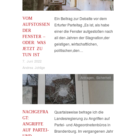
VOM
Ein Beitrag zur Debatte vor dem
AUFSTOSSEN D
Erfurter Parteitag „Es ist, als habe
ER F
einer die Fenster aufgestoßen nach
ENSTER – O
all den Jahren der Stagnation,der
DER: WAS J
geistigen, wirtschaftlichen,
ETZT ZU T
politischen,den…
UN IST
7. Juni 2022
Andrea Johlige
Anfragen
,
Sicherheit
NACHGEFRA
Quartalsweise befrage ich die
GT:
Landesregierung zu Angriffen auf
ANGRIFFE
Partei- und Abgeordnetenbüros in
AUF PARTEI-
Brandenburg. Im vergangenen Jahr
UND