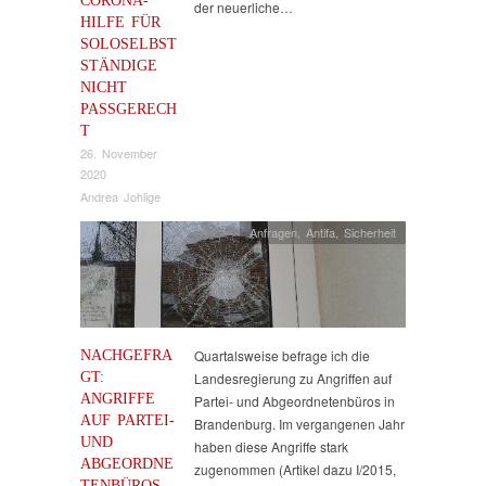
CORONA-
der neuerliche…
HILFE FÜR
SOLOSELBST
STÄNDIGE
NICHT
PASSGERECH
T
26. November
2020
Andrea Johlige
Anfragen
,
Antifa
,
Sicherheit
NACHGEFRA
Quartalsweise befrage ich die
GT:
Landesregierung zu Angriffen auf
ANGRIFFE
Partei- und Abgeordnetenbüros in
AUF PARTEI-
Brandenburg. Im vergangenen Jahr
UND
haben diese Angriffe stark
ABGEORDNE
zugenommen (Artikel dazu I/2015,
TENBÜROS