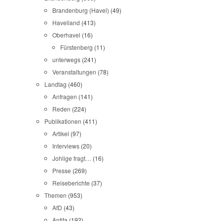
Brandenburg (Havel)
(49)
Havelland
(413)
Oberhavel
(16)
Fürstenberg
(11)
unterwegs
(241)
Veranstaltungen
(78)
Landtag
(460)
Anfragen
(141)
Reden
(224)
Publikationen
(411)
Artikel
(97)
Interviews
(20)
Johlige fragt…
(16)
Presse
(269)
Reiseberichte
(37)
Themen
(953)
AfD
(43)
Antifa
(192)