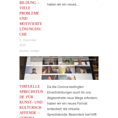
BILDUNG –
haben wir ein neues…
VIELE
PROBLEME
UND
MOTIVIERTE
LÖSUNGSSU
CHE
3. Dezember
2020
Andrea Johlige
Artikel
,
Brandenburg (Havel)
,
Havelland
,
Presse
VIRTUELLE
Da die Corona-bedingten
SPRECHSTUN
Einschränkungen auch für uns
DE FÜR
Abgeordnete neue Wege erfordern,
KUNST- UND
haben wir ein neues Format
KULTURSCH
entwickelt: die virtuelle
AFFENDE –
Sprechstunde. Besonders hart trifft