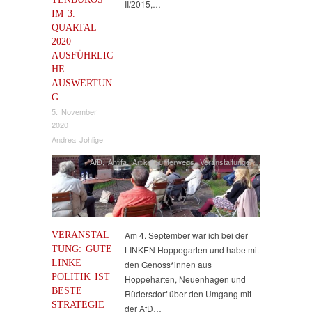
II/2015,…
IM 3.
QUARTAL
2020 –
AUSFÜHRLIC
HE
AUSWERTUN
G
5. November
2020
Andrea Johlige
AfD
,
Antifa
,
Artikel
,
unterwegs
,
Veranstaltungen
VERANSTAL
Am 4. September war ich bei der
TUNG: GUTE
LINKEN Hoppegarten und habe mit
LINKE
den Genoss*innen aus
POLITIK IST
Hoppeharten, Neuenhagen und
BESTE
Rüdersdorf über den Umgang mit
STRATEGIE
der AfD…