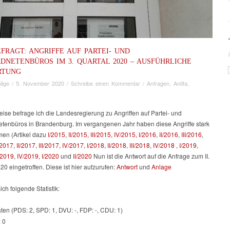
FRAGT: ANGRIFFE AUF PARTEI- UND
DNETENBÜROS IM 3. QUARTAL 2020 – AUSFÜHRLICHE
RTUNG
lige
/
5. November 2020
/
Schreibe einen Kommentar
/
Anfragen
,
Antifa
,
ise befrage ich die Landesregierung zu Angriffen auf Partei- und
tenbüros in Brandenburg. Im vergangenen Jahr haben diese Angriffe stark
n (Artikel dazu
I/2015
,
II/2015,
III/2015,
IV/2015,
I/2016,
II/2016
,
III/2016
,
/2017
,
II/2017
,
III/2017,
IV/2017,
I/2018
,
II/2018
,
III/2018
,
IV/2018
,
I/2019,
I/2019
,
IV/2019
,
I/2020
und
II/2020
Nun ist die Antwort auf die Anfrage zum II.
20 eingetroffen. Diese ist hier aufzurufen:
Antwort
und
Anlage
ich folgende Statistik:
ten (PDS: 2, SPD: 1, DVU: -, FDP: -, CDU: 1)
: 0