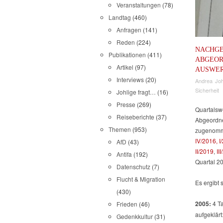
Veranstaltungen
(78)
Landtag
(460)
Anfragen
(141)
Reden
(224)
NACHGE
Publikationen
(411)
ABGEOR
Artikel
(97)
AUSWE
Interviews
(20)
Andrea Joh
Sicherheit
Johlige fragt…
(16)
Presse
(269)
Quartalswe
Reiseberichte
(37)
Abgeordne
Themen
(953)
zugenomme
IV/2016,
I
AfD
(43)
II/2019
,
II
Antifa
(192)
Quartal 20
Datenschutz
(7)
Flucht & Migration
Es ergibt s
(430)
2005:
4 Ta
Frieden
(46)
aufgeklärt
Gedenkkultur
(31)