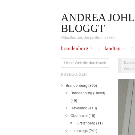
ANDREA JOHL
BLOGGT
Aktuelles aus der politischen Arbeit
brandenburg
landtag
Durchs
Quartal
KATEGORIEN
Brandenburg
(865)
Brandenburg (Havel)
(49)
Havelland
(413)
Oberhavel
(16)
Fürstenberg
(11)
unterwegs
(241)