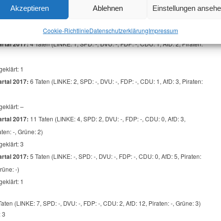
Akzeptieren
Ablehnen
Einstellungen anseh
Taten (LINKE: 7, SPD: 2, DVU: -, FDP: -, CDU: 2, AfD: 13, Piraten: -, Grüne: 2)
: 5
Cookie-Richtlinie
Datenschutz­erklärung
Impressum
rtal 2017:
4 Taten (LINKE: 1, SPD: -, DVU: -, FDP: -, CDU: 1, AfD: 2, Piraten:
geklärt: 1
rtal 2017:
6 Taten (LINKE: 2, SPD: -, DVU: -, FDP: -, CDU: 1, AfD: 3, Piraten:
geklärt: –
rtal 2017:
11 Taten (LINKE: 4, SPD: 2, DVU: -, FDP: -, CDU: 0, AfD: 3,
aten: -, Grüne: 2)
geklärt: 3
rtal 2017:
5 Taten (LINKE: -, SPD: -, DVU: -, FDP: -, CDU: 0, AfD: 5, Piraten:
Grüne: -)
geklärt: 1
aten (LINKE: 7, SPD: -, DVU: -, FDP: -, CDU: 2, AfD: 12, Piraten: -, Grüne: 3)
: 3