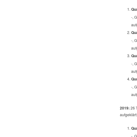
Qua
-, 
auf
Qua
-, 
auf
Qua
-, 
auf
Qua
-, 
auf
2019:
26 
aufgeklärt
Qua
-, 