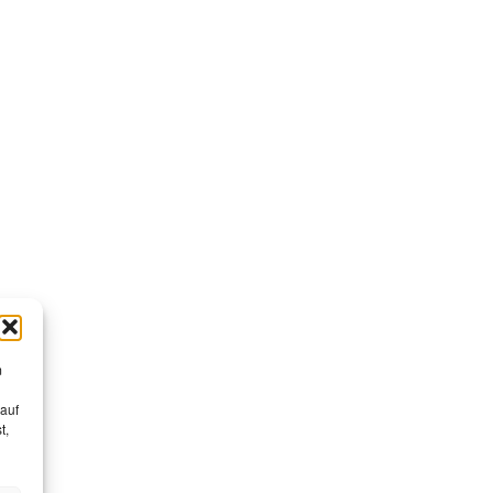
m
 auf
t,