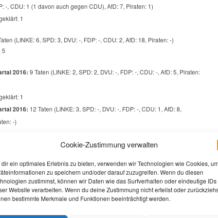
: -, CDU: 1 (1 davon auch gegen CDU), AfD: 7, Piraten: 1)
geklärt: 1
aten (LINKE: 6, SPD: 3, DVU: -, FDP: -, CDU: 2, AfD: 18, Piraten: -)
: 5
rtal 2016:
9 Taten (LINKE: 2, SPD: 2, DVU: -, FDP: -, CDU: -, AfD: 5, Piraten:
geklärt: 1
rtal 2016:
12 Taten (LINKE: 3, SPD: -, DVU: -, FDP: -, CDU: 1, AfD: 8,
aten: -)
geklärt: 1
Cookie-Zustimmung verwalten
rtal 2016:
4 Taten (LINKE: -, SPD: 1, DVU: -, FDP: -, CDU: -, AfD: 3, Piraten:
dir ein optimales Erlebnis zu bieten, verwenden wir Technologien wie Cookies, u
geklärt: 3
äteinformationen zu speichern und/oder darauf zuzugreifen. Wenn du diesen
hnologien zustimmst, können wir Daten wie das Surfverhalten oder eindeutige IDs
rtal 2016:
4 Taten (LINKE: 1, SPD: -, DVU: -, FDP: -, CDU: 1, AfD: 2, Piraten:
ser Website verarbeiten. Wenn du deine Zustimmung nicht erteilst oder zurückziehs
nen bestimmte Merkmale und Funktionen beeinträchtigt werden.
geklärt: 0