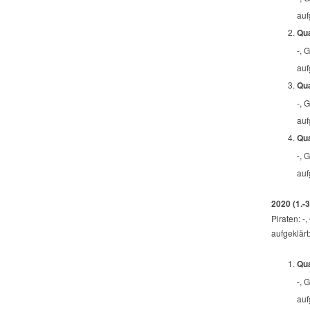
auf
Qua
-, 
auf
Qua
-, 
auf
Qua
-, 
auf
2020 (1.-3
Piraten: -,
aufgeklärt
Qua
-, 
auf