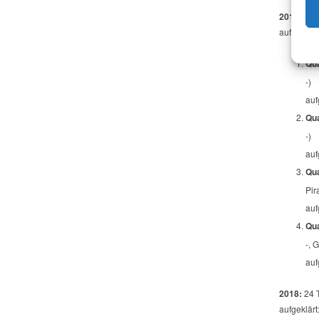
2017:
26 
aufgeklärt
Qua
-)
auf
Qua
-)
auf
Qua
Pir
auf
Qua
-, 
auf
2018:
24 T
aufgeklärt