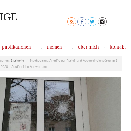
IGE
publikationen
themen
über mich
kontakt
uchen:
Startseite
/
Nachgefragt: Angriffe auf Partei- und Abgeordnetenbüros im 3.
 2020 – Ausführliche Auswertung