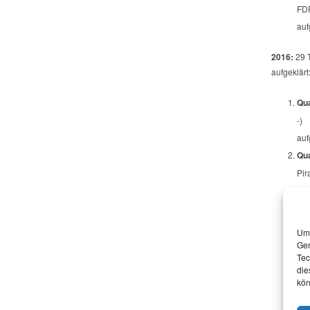
FDP
auf
2016:
29 T
aufgeklärt
Qua
-)
auf
Qua
Pir
auf
Qua
-)
Um 
auf
Ger
Tec
Qua
die
-)
kön
auf