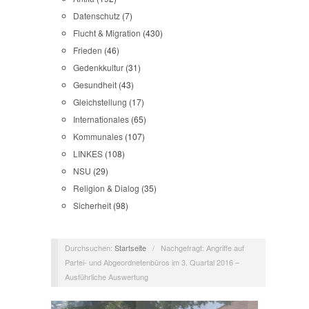
Datenschutz
(7)
Flucht & Migration
(430)
Frieden
(46)
Gedenkkultur
(31)
Gesundheit
(43)
Gleichstellung
(17)
Internationales
(65)
Kommunales
(107)
LINKES
(108)
NSU
(29)
Religion & Dialog
(35)
Sicherheit
(98)
Durchsuchen:
Startseite
/
Nachgefragt: Angriffe auf
Partei- und Abgeordnetenbüros im 3. Quartal 2016 –
Ausführliche Auswertung