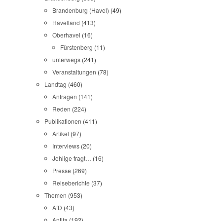
Brandenburg (Havel)
(49)
Havelland
(413)
Oberhavel
(16)
Fürstenberg
(11)
unterwegs
(241)
Veranstaltungen
(78)
Landtag
(460)
Anfragen
(141)
Reden
(224)
Publikationen
(411)
Artikel
(97)
Interviews
(20)
Johlige fragt…
(16)
Presse
(269)
Reiseberichte
(37)
Themen
(953)
AfD
(43)
Antifa
(192)