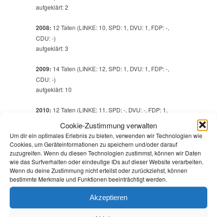
aufgeklärt: 2
2008:
12 Taten (LINKE: 10, SPD: 1, DVU: 1, FDP: -,
CDU: -)
aufgeklärt: 3
2009:
14 Taten (LINKE: 12, SPD: 1, DVU: 1, FDP: -,
CDU: -)
aufgeklärt: 10
2010:
12 Taten (LINKE: 11, SPD: -, DVU: -, FDP: 1,
CDU: -)
Cookie-Zustimmung verwalten
aufgeklärt: 2
Um dir ein optimales Erlebnis zu bieten, verwenden wir Technologien wie
Cookies, um Geräteinformationen zu speichern und/oder darauf
2011:
9 Taten (LINKE: 9, SPD: -, DVU: -, FDP: -, CDU: -)
zuzugreifen. Wenn du diesen Technologien zustimmst, können wir Daten
wie das Surfverhalten oder eindeutige IDs auf dieser Website verarbeiten.
aufgeklärt: 2
Wenn du deine Zustimmung nicht erteilst oder zurückziehst, können
bestimmte Merkmale und Funktionen beeinträchtigt werden.
2012:
12 Taten (LINKE: 10 (1 davon auch gegen SPD),
SPD: 3 (1 davon auch gegen LINKE), DVU: -, FDP: -,
Akzeptieren
CDU: -)
aufgeklärt: 3