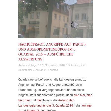
NACHGEFRAGT: ANGRIFFE AUF PARTEI-
UND ABGEORDNETENBÜROS IM 3.
QUARTAL 2016 – AUSFÜHRLICHE
AUSWERTUNG
Andrea Johlige
/
17. November 2016
/
Schreibe einen
Kommentar
/
Anfragen
,
Landtag
Quartalsweise befrage ich die Landesregierung zu
Angriffen auf Partei- und Abgeordnetenbüros in
Brandenburg. Im vergangenen Jahr haben diese
Angriffe stark zugenommen (Artikel dazu
hier
,
hier,
hier,
hier,
hier
und
hier
. Nun ist die
Antwort der
Landesregierung für das 3. Quartal 2016
nebst
Anlage
1
und
Anlage 2
eingetroffen.