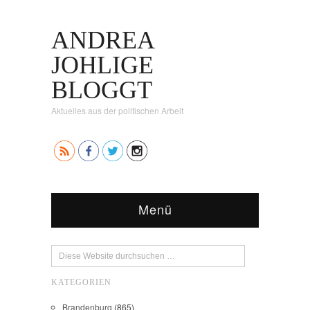
ANDREA
JOHLIGE
BLOGGT
Aktuelles aus der politischen Arbeit
Menü
KATEGORIEN
Brandenburg
(865)