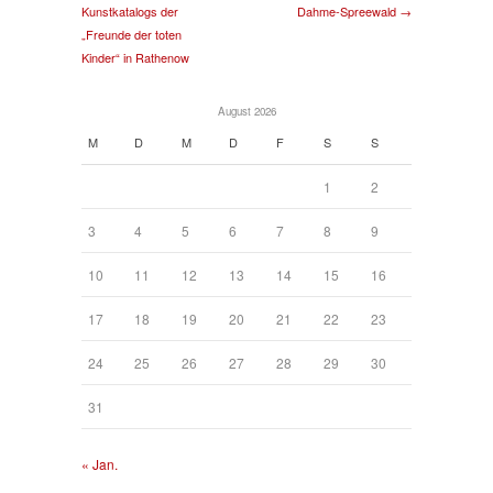
Kunstkatalogs der
Dahme-Spreewald →
„Freunde der toten
Kinder“ in Rathenow
August 2026
M
D
M
D
F
S
S
1
2
3
4
5
6
7
8
9
10
11
12
13
14
15
16
17
18
19
20
21
22
23
24
25
26
27
28
29
30
31
« Jan.