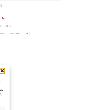
31
« Jan.
ARCHIV
Archiv
m
 auf
t,