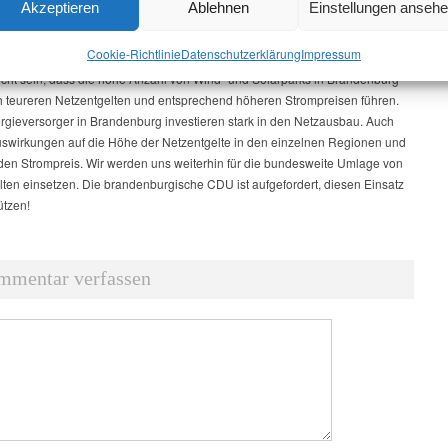
Akzeptieren
Ablehnen
Einstellungen anseh
er bedeuten.
r hinaus hält DIE LINKE die Reformierung der Stromnetzentgeltverordnung
Cookie-Richtlinie
Datenschutz­erklärung
Impressum
nd erforderlich und fordert einheitliche Netzentgelte in der Bundesrepublik.
icht sein, dass die hohe Anzahl von Wind- und Solarparks in Brandenburg
ch teureren Netzentgelten und entsprechend höheren Strompreisen führen.
ergieversorger in Brandenburg investieren stark in den Netzausbau. Auch
uswirkungen auf die Höhe der Netzentgelte in den einzelnen Regionen und
 den Strompreis. Wir werden uns weiterhin für die bundesweite Umlage von
lten einsetzen. Die brandenburgische CDU ist aufgefordert, diesen Einsatz
ützen!
mmentar verfassen