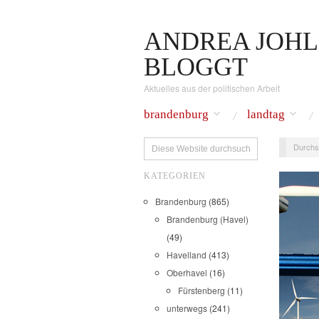
ANDREA JOHL
BLOGGT
Aktuelles aus der politischen Arbeit
brandenburg
landtag
Durchs
KATEGORIEN
Brandenburg
(865)
Brandenburg (Havel)
(49)
Havelland
(413)
Oberhavel
(16)
Fürstenberg
(11)
unterwegs
(241)