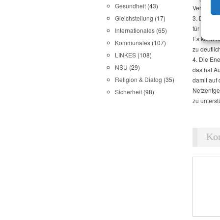
Gesundheit
(43)
Verbrauch
3. Darübe
Gleichstellung
(17)
für zwinge
Internationales
(65)
Es kann n
Kommunales
(107)
zu deutli
LINKES
(108)
4. Die En
NSU
(29)
das hat A
Religion & Dialog
(35)
damit auf
Netzentge
Sicherheit
(98)
zu unterst
Ko