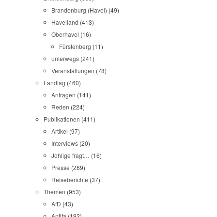
Brandenburg (Havel)
(49)
Havelland
(413)
Oberhavel
(16)
Fürstenberg
(11)
unterwegs
(241)
Veranstaltungen
(78)
Landtag
(460)
Anfragen
(141)
Reden
(224)
Publikationen
(411)
Artikel
(97)
Interviews
(20)
Johlige fragt…
(16)
Presse
(269)
Reiseberichte
(37)
Themen
(953)
AfD
(43)
Antifa
(192)