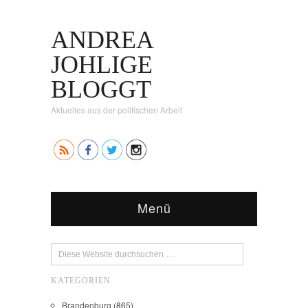
ANDREA
JOHLIGE
BLOGGT
Aktuelles aus der politischen Arbeit
Menü
KATEGORIEN
Brandenburg
(865)