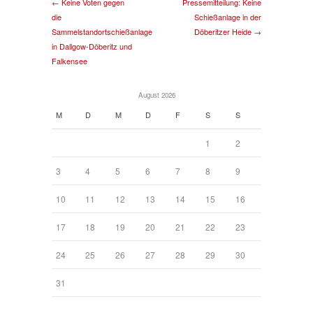
← Keine Voten gegen
Pressemitteilung: Keine
die
Schießanlage in der
Sammelstandortschießanlage
Döberitzer Heide →
in Dallgow-Döberitz und
Falkensee
August 2026
M
D
M
D
F
S
S
1
2
3
4
5
6
7
8
9
10
11
12
13
14
15
16
17
18
19
20
21
22
23
24
25
26
27
28
29
30
31