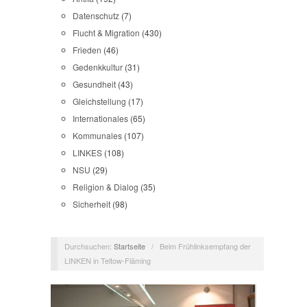
Datenschutz
(7)
Flucht & Migration
(430)
Frieden
(46)
Gedenkkultur
(31)
Gesundheit
(43)
Gleichstellung
(17)
Internationales
(65)
Kommunales
(107)
LINKES
(108)
NSU
(29)
Religion & Dialog
(35)
Sicherheit
(98)
Durchsuchen:
Startseite
/
Beim Frühlinksempfang der
LINKEN in Teltow-Fläming