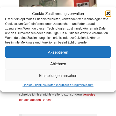
Cookie-Zustimmung verwalten
Um dir ein optimales Erlebnis zu bieten, verwenden wir Technologien wie
Cookies, um Geräteinformationen zu speichern und/oder darauf
zuzugreifen. Wenn du diesen Technologien zustimmst, können wir Daten
wie das Surfverhalten oder eindeutige IDs auf dieser Website verarbeiten.
Wenn du deine Zustimmung nicht erteilst oder zurückziehst, können
BEIM FRÜHLINKSEMPFANG DER LINKEN IN
bestimmte Merkmale und Funktionen beeinträchtigt werden.
TELTOW-FLÄMING
Akzeptieren
Andrea Johlige
/
5. März 2015
/
Schreibe einen
Kommentar
/
Brandenburg
,
Flucht & Migration
,
unterwegs
Ablehnen
Heute war ich beim Frühlinksempfang der LINKEN in
Teltow-Fläming im Kreishaus in Luckenwalde. Es war
Einstellungen ansehen
ein thematischer Empfang zur Asyl- und
Flüchtlingspolitik. DIE LINKE Teltow-Fläming hat einen
Cookie-Richtlinie
Datenschutz­erklärung
Impressum
Bericht dazu auf ihre Website gestellt. Deshalb
schreibe ich hier nichts weiter dazu, sondern
verweise
einfach auf den Bericht.