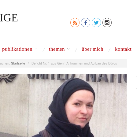
IGE
publikationen
themen
über mich
kontakt
uchen:
Startseite
/
Bericht Nr. 1 aus Genf: Ankommen und Aufbau des Büros