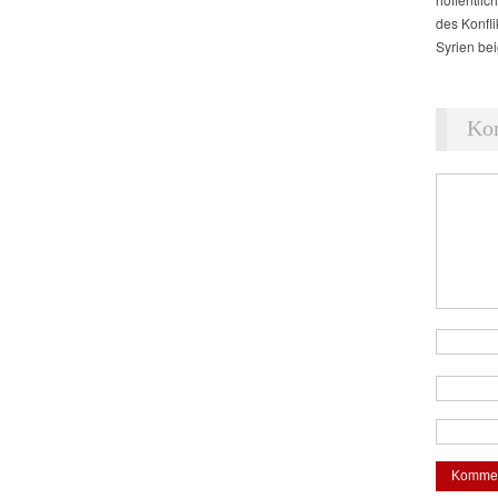
des Konfl
Syrien be
Ko