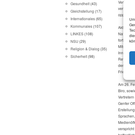
Verfolgun
Gesundheit
(43)
versucht d
Gleichstellung
(17)
opposition
Internationales
(65)
Um 
Ger
Kommunales
(107)
Aktuell ha
Tec
Nationalra
LINKES
(108)
die
fortgesetz
kön
NSU
(29)
Mitgliede
Religion & Dialog
(35)
Innerhalb 
Sicherheit
(98)
Revolutio
der Oppos
Friedensg
Am 26. Fe
Biro, sowi
Vertretern
Genfer Of
Erstellun
Sprachen,
Medienöffe
verspricht
hoffentlic