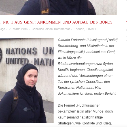
T NR. 1 AUS GENF: ANKOMMEN UND AUFBAU DES BÜROS
lige
/
2. März 2016
/
Schreibe einen Kommentar
/
Frieden
,
LINKES
Claudia Fortunato (Linksjugend [’solid]
Brandenburg und Mitstreiterin in der
Flüchtlingspolitik), berichtet aus Genf,
wo in Kürze die
Friedensverhandlungen zum Syrien-
Konflikt beginnen. Claudia begleitet
während den Verhandlungen einen
Teil der syrischen Opposition, den
Kurdischen Nationalrat. Hier
dokumentiere ich ihren ersten Bericht.
Die Formel „Fluchtursachen
bekämpfen“ ist in aller Munde, doch
kaum jemand hat stichhaltige
Strategien, wie Konflikte und Krieg,