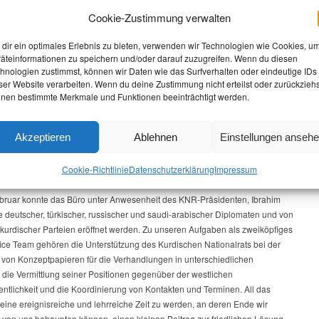
g und Vertreibung nachhaltig bekämpft werden können. In vielen Fällen
Cookie-Zustimmung verwalten
ie UNO zu vermitteln, so auch bezogen auf Syrien, wo seit fünf Jahren
elle Gruppen für Freiheit, Gerechtigkeit und Demokratie kämpfen.
dir ein optimales Erlebnis zu bieten, verwenden wir Technologien wie Cookies, u
äteinformationen zu speichern und/oder darauf zuzugreifen. Wenn du diesen
be ich die Möglichkeit, einen Teil der syrischen Opposition, den Kurdischen
hnologien zustimmst, können wir Daten wie das Surfverhalten oder eindeutige IDs
t in Syrien (KNR), bei den Genf-III-Friedensverhandlungen, die am 9. März
ser Website verarbeiten. Wenn du deine Zustimmung nicht erteilst oder zurückziehs
t werden sollen, zu begleiten. Der KNR besteht aus zwölf Parteien sowie
nen bestimmte Merkmale und Funktionen beeinträchtigt werden.
rn von zivilgesellschaftlichen Organisationen und unabhängigen Personen.
der syrischen Kräfte ist er fester Bestandteil der National Coalition of Syrian
Akzeptieren
Ablehnen
Einstellungen anseh
n and Opposition Forces sowie des Hohen Verhandlungskomitees, das bei
itionskonferenz in Riad im Dezember 2015 für die anstehenden
espräche gegründet wurde.
Cookie-Richtlinie
Datenschutz­erklärung
Impressum
bruar konnte das Büro unter Anwesenheit des KNR-Präsidenten, Ibrahim
e deutscher, türkischer, russischer und saudi-arabischer Diplomaten und von
 kurdischer Parteien eröffnet werden. Zu unseren Aufgaben als zweiköpfiges
fice Team gehören die Unterstützung des Kurdischen Nationalrats bei der
g von Konzeptpapieren für die Verhandlungen in unterschiedlichen
 die Vermittlung seiner Positionen gegenüber der westlichen
ntlichkeit und die Koordinierung von Kontakten und Terminen. All das
 eine ereignisreiche und lehrreiche Zeit zu werden, an deren Ende wir
h von uns behaupten können, einen kleinen Beitrag zur friedlichen Lösung