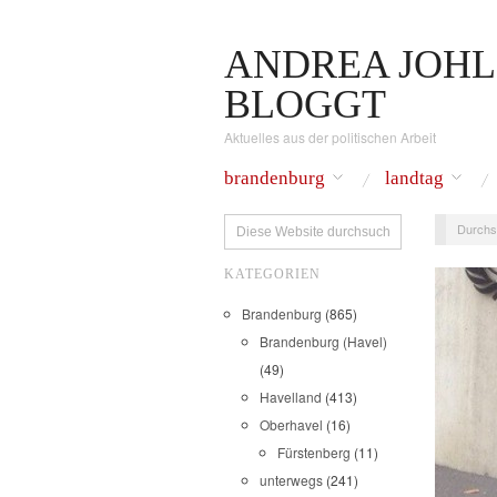
ANDREA JOHL
BLOGGT
Aktuelles aus der politischen Arbeit
brandenburg
landtag
Durchs
KATEGORIEN
Brandenburg
(865)
Brandenburg (Havel)
(49)
Havelland
(413)
Oberhavel
(16)
Fürstenberg
(11)
unterwegs
(241)