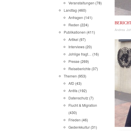
Veranstaltungen
(78)
Landtag
(460)
Anfragen
(141)
BERICH
Reden
(224)
Andrea Joh
Publikationen
(411)
Artikel
(97)
Interviews
(20)
Johlige fragt…
(16)
Presse
(269)
Reiseberichte
(37)
Themen
(953)
AfD
(43)
Antifa
(192)
Datenschutz
(7)
Flucht & Migration
(430)
Frieden
(46)
Gedenkkultur
(31)