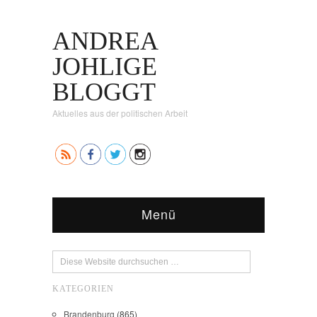
ANDREA
JOHLIGE
BLOGGT
Aktuelles aus der politischen Arbeit
Menü
KATEGORIEN
Brandenburg
(865)