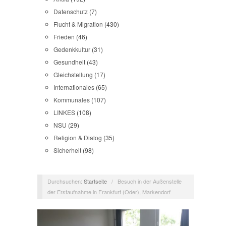
Datenschutz
(7)
Flucht & Migration
(430)
Frieden
(46)
Gedenkkultur
(31)
Gesundheit
(43)
Gleichstellung
(17)
Internationales
(65)
Kommunales
(107)
LINKES
(108)
NSU
(29)
Religion & Dialog
(35)
Sicherheit
(98)
Durchsuchen:
Startseite
/
Besuch in der Außenstelle
der Erstaufnahme in Frankfurt (Oder), Markendorf