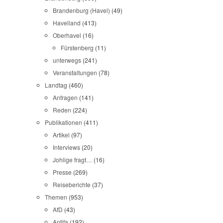
Brandenburg (Havel)
(49)
Havelland
(413)
Oberhavel
(16)
Fürstenberg
(11)
unterwegs
(241)
Veranstaltungen
(78)
Landtag
(460)
Anfragen
(141)
Reden
(224)
Publikationen
(411)
Artikel
(97)
Interviews
(20)
Johlige fragt…
(16)
Presse
(269)
Reiseberichte
(37)
Themen
(953)
AfD
(43)
Antifa
(192)