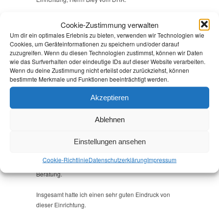
Das Gebäude wurde früher als Halbleiterwerk genutzt
Cookie-Zustimmung verwalten
und grundlegend saniert. Die Außenstelle hat 280
Um dir ein optimales Erlebnis zu bieten, verwenden wir Technologien wie
Plätze, aktuell sind hier 94 Geflüchtete, vornehmlich
Cookies, um Geräteinformationen zu speichern und/oder darauf
aus der Russischen Förderation, darunter 52 Kinder
zuzugreifen. Wenn du diesen Technologien zustimmst, können wir Daten
untergebracht. Wie in allen Einrichtungen der
wie das Surfverhalten oder eindeutige IDs auf dieser Website verarbeiten.
Wenn du deine Zustimmung nicht erteilst oder zurückziehst, können
Erstaufnahme gibt es eine Kinderbetreuung und
bestimmte Merkmale und Funktionen beeinträchtigt werden.
Schulräume für den Deutschunterricht der Kinder,
Gemeinschaftseinrichtungen, eine Ambulanz und
Akzeptieren
einen Gebetsraum. Die Einrichtung ist insgesamt
großzügig geschnitten, die Räume sind recht groß und
Ablehnen
hell und die Außenanlagen sind kindgerecht inkl.
Kinderspielplatz.
Einstellungen ansehen
Das DRK betreibt die Einrichtung. Vor Ort gibt es neben
Cookie-Richtlinie
Datenschutz­erklärung
Impressum
der Hausbetreuung auch Fachpersonal für die soziale
Beratung.
Insgesamt hatte ich einen sehr guten Eindruck von
dieser Einrichtung.