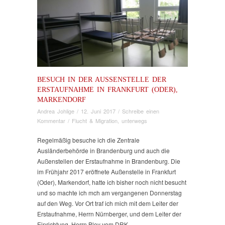
BESUCH IN DER AUSSENSTELLE DER E
RSTAUFNAHME IN FRANKFURT (ODER), M
ARKENDORF
Andrea Johlige
/
12. Juni 2017
/
Schreibe einen
Kommentar
/
Flucht & Migration
,
unterwegs
Regelmäßig besuche ich die Zentrale
Ausländerbehörde in Brandenburg und auch die
Außenstellen der Erstaufnahme in Brandenburg. Die
im Frühjahr 2017 eröffnete Außenstelle in Frankfurt
(Oder), Markendorf, hatte ich bisher noch nicht besucht
und so machte ich mch am vergangenen Donnerstag
auf den Weg. Vor Ort traf ich mich mit dem Leiter der
Erstaufnahme, Herrn Nürnberger, und dem Leiter der
Einrichtung, Herrn Bley vom DRK.