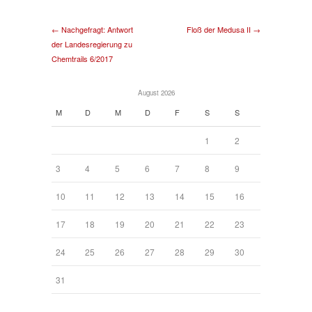
← Nachgefragt: Antwort
Floß der Medusa II →
der Landesregierung zu
Chemtrails 6/2017
August 2026
M
D
M
D
F
S
S
1
2
3
4
5
6
7
8
9
10
11
12
13
14
15
16
17
18
19
20
21
22
23
24
25
26
27
28
29
30
31