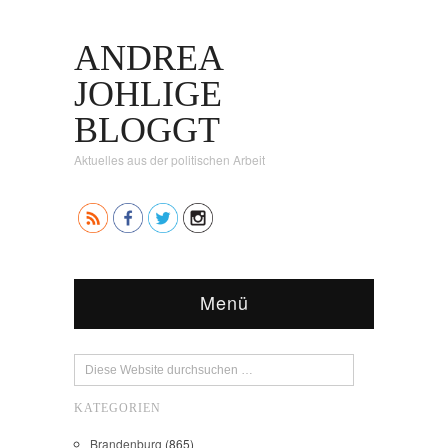
ANDREA
JOHLIGE
BLOGGT
Aktuelles aus der politischen Arbeit
Menü
KATEGORIEN
Brandenburg
(865)