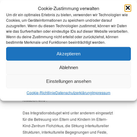
wird wie folgt eingesetzt: Aktuell handelt es sich um
Cookie-Zustimmung verwalten
knapp 13 Stellen. Davon sind Etwas mehr als sieben
Um dir ein optimales Erlebnis zu bieten, verwenden wir Technologien wie
Stellen direkt in der Migrationssozialarbeit (3,75), im
Cookies, um Geräteinformationen zu speichern und/oder darauf
Kommunalen Integrationszentrum (1), beim Sozialen
zuzugreifen. Wenn du diesen Technologien zustimmst, können wir Daten
Dienst der Stadt (1,75) und der Familiengerichtshilfe
wie das Surfverhalten oder eindeutige IDs auf dieser Website verarbeiten.
(0,75) eingesetzt. Die weiteren knapp dieben Stellen
Wenn du deine Zustimmung nicht erteilst oder zurückziehst, können
bestimmte Merkmale und Funktionen beeinträchtigt werden.
verstärken bereits vorhandene Strukturen: Erziehungs-
und Familienberatung (0,8), mobile Schulsozialarbeit
Akzeptieren
im Kotext geflüchteter Schüler*innen (1,65),
Straßensozialarbeit (0,5), Beratung für Kitas und
Ablehnen
Grundschulen (0,5), Begleitung Rechtskreiswechsel
(0,75) sowie Quartiersmittler (1,5).
Einstellungen ansehen
All diese Bereiche werden empflindlich geschwächt,
Cookie-Richtlinie
Datenschutz­erklärung
Impressum
wenn die Unterstützung des Landes wie angekündigt
reduziert wird .
Das Integrationsbduget wird unter anderem eingesetzt
für die Betreuung von Eltern und Kindern im Eltern-
Kind-Zentrum Flohzirkus, die Strkung interkultureller
Strukturen, interkulturelle Begegnungen und Feste,