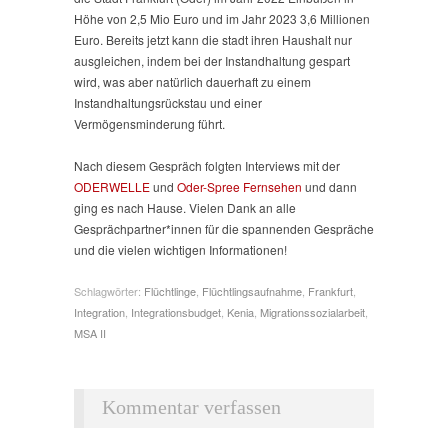
Höhe von 2,5 Mio Euro und im Jahr 2023 3,6 Millionen
Euro. Bereits jetzt kann die stadt ihren Haushalt nur
ausgleichen, indem bei der Instandhaltung gespart
wird, was aber natürlich dauerhaft zu einem
Instandhaltungsrückstau und einer
Vermögensminderung führt.
Nach diesem Gespräch folgten Interviews mit der
ODERWELLE
und
Oder-Spree Fernsehen
und dann
ging es nach Hause. Vielen Dank an alle
Gesprächpartner*innen für die spannenden Gespräche
und die vielen wichtigen Informationen!
Schlagwörter:
Flüchtlinge
,
Flüchtlingsaufnahme
,
Frankfurt
,
Integration
,
Integrationsbudget
,
Kenia
,
Migrationssozialarbeit
,
MSA II
Kommentar verfassen