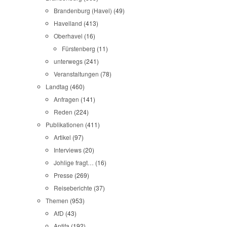
Brandenburg (Havel)
(49)
Havelland
(413)
Oberhavel
(16)
Fürstenberg
(11)
unterwegs
(241)
Veranstaltungen
(78)
Landtag
(460)
Anfragen
(141)
Reden
(224)
Publikationen
(411)
Artikel
(97)
Interviews
(20)
Johlige fragt…
(16)
Presse
(269)
Reiseberichte
(37)
Themen
(953)
AfD
(43)
Antifa
(192)