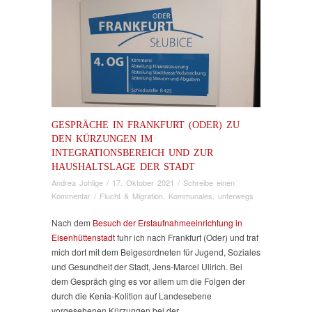
GESPRÄCHE IN FRANKFURT (ODER) ZU
DEN KÜRZUNGEN IM
INTEGRATIONSBEREICH UND ZUR
HAUSHALTSLAGE DER STADT
Andrea Johlige
/
17. Oktober 2021
/
Schreibe einen
Kommentar
/
Flucht & Migration
,
Kommunales
,
unterwegs
Nach dem
Besuch der Erstaufnahmeeinrichtung in
Eisenhüttenstadt
fuhr ich nach Frankfurt (Oder) und traf
mich dort mit dem Beigesordneten für Jugend, Soziales
und Gesundheit der Stadt, Jens-Marcel Ullrich. Bei
dem Gespräch ging es vor allem um die Folgen der
durch die Kenia-Kolition auf Landesebene
vorgesehenen Kürzungen bei der