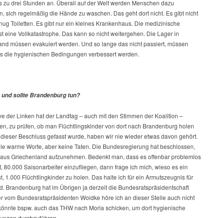
s zu drei Stunden an. Überall auf der Welt werden Menschen dazu
, sich regelmäßig die Hände zu waschen. Das geht dort nicht. Es gibt nicht
ug Toiletten. Es gibt nur ein kleines Krankenhaus. Die medizinische
ist eine Vollkatastrophe. Das kann so nicht weitergehen. Die Lager in
and müssen evakuiert werden. Und so lange das nicht passiert, müssen
s die hygienischen Bedingungen verbessert werden.
und sollte Brandenburg tun?
tive der Linken hat der Landtag – auch mit den Stimmen der Koalition –
en, zu prüfen, ob man Flüchtlingskinder von dort nach Brandenburg holen
 dieser Beschluss gefasst wurde, haben wir nie wieder etwas davon gehört.
ele warme Worte, aber keine Taten. Die Bundesregierung hat beschlossen,
 aus Griechenland aufzunehmen. Bedenkt man, dass es offenbar problemlos
t, 80.000 Saisonarbeiter einzufliegen, dann frage ich mich, wieso es ein
t, 1.000 Flüchtlingkinder zu holen. Das halte ich für ein Armutszeugnis für
d. Brandenburg hat im Übrigen ja derzeit die Bundesratspräsidentschaft
er vom Bundesratspräsidenten Woidke höre ich an dieser Stelle auch nicht
 könnte bspw. auch das THW nach Moria schicken, um dort hygienische
ungen durchzuführen.