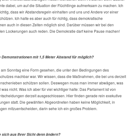
te dabei, um auf die Situation der Flüchtlinge aufmerksam zu machen. Ich
ichtig, dass wir Abstandsregeln einhalten und uns und Andere vor einer
schützen. Ich halte es aber auch für richtig, dass demokratische
rmen auch in diesen Zeiten möglich sind. Darüber müssen wir bei den
en Lockerungen auch reden. Die Demokratie darf keine Pause machen!
e Demonstrationen mit 1,5 Meter Abstand für möglich?
 am Sonntag eine Form gesehen, die unter den Bedingungen des
sschutzes machbar war. Wir wissen, dass die Maßnahmen, die bei uns derzeit
enschenleben schützen sollen. Deswegen muss man immer abwägen, was
 was nicht. Was ich aber für viel wichtiger halte: Das Parlament ist von
ntscheidungen derzeit ausgeschlossen. Hier finden gerade rein exekutive
ungen statt. Die gewählten Abgeordneten haben keine Möglichkeit, in
agen mitzuentscheiden, darin sehe ich ein großes Problem.
e sich aus Ihrer Sicht denn ändern?