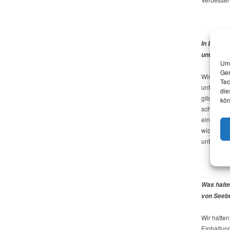
In Brande
untergebr
Um 
Ger
Wir bemühe
Tec
untergebra
die
gibt es we
kön
schützen.
eine ganze
wichtig, F
unterzubr
Was halte
von Seebr
Wir hatten
Einhaltun