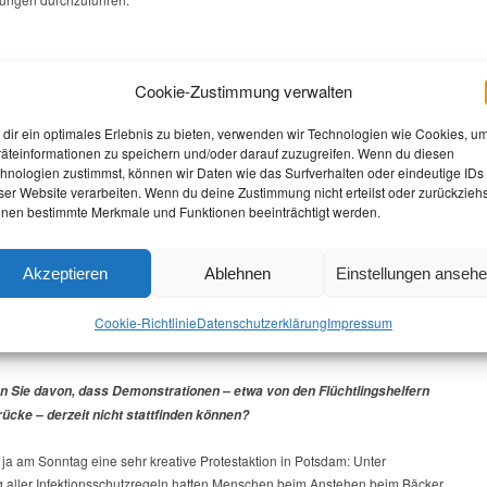
Cookie-Zustimmung verwalten
nburg werden Flüchtlinge vor allem in Gemeinschaftsunterkünften
acht. Sind nicht solche Unterbringungen jetzt erst Recht ein Risiko?
dir ein optimales Erlebnis zu bieten, verwenden wir Technologien wie Cookies, u
äteinformationen zu speichern und/oder darauf zuzugreifen. Wenn du diesen
n uns ja schon seit Jahren darum, dass Flüchtlinge vor allem dezentral
hnologien zustimmst, können wir Daten wie das Surfverhalten oder eindeutige IDs
cht werden sollten. Sie haben völlig recht: In Gemeinschaftsunterkünften
ser Website verarbeiten. Wenn du deine Zustimmung nicht erteilst oder zurückziehs
der Privatsphäre, noch ist es möglich, sich dort vernünftig vor Infektionen zu
nen bestimmte Merkmale und Funktionen beeinträchtigt werden.
 Weil eine Frau im Bergmann-Klinikum Menschen geholfen hat, steht jetzt
 Unterkunft unter Quarantäne. Es wäre aus meiner Sicht gerade jetzt
Akzeptieren
Ablehnen
Einstellungen anseh
lüchtlinge in Brandenburg nicht in großen Sammelunterkünften
ingen, sondern dezentral.
Cookie-Richtlinie
Datenschutz­erklärung
Impressum
n Sie davon, dass Demonstrationen – etwa von den Flüchtlingshelfern
ücke – derzeit nicht stattfinden können?
 ja am Sonntag eine sehr kreative Protestaktion in Potsdam: Unter
g aller Infektionsschutzregeln hatten Menschen beim Anstehen beim Bäcker