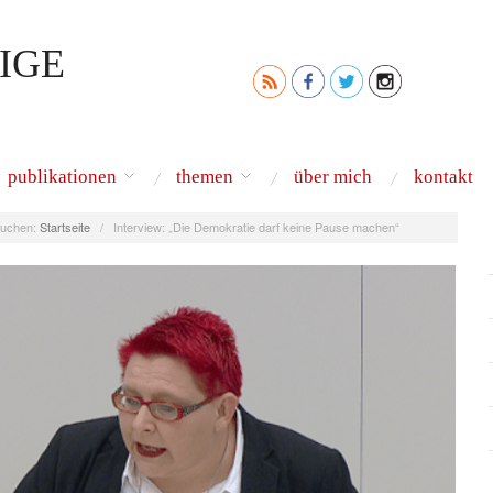
IGE
publikationen
themen
über mich
kontakt
uchen:
Startseite
/
Interview: „Die Demokratie darf keine Pause machen“