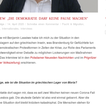
IEW: „DIE DEMOKRATIE DARF KEINE PAUSE MACHEN“
lige
/
14. April 2020
/
Schreibe einen Kommentar
/
Flucht & Migration
,
,
Internationales
,
Interviews
ew mit Benjamin Lassiwe habe ich mich zu der Situation in den
slagern auf den griechischen Inseln, was Brandenburg für Geflüchtete tun
emokratischen Protestformen in Zeiten der Krise, zur Rolle des Parlaments
otwendigkeit einer Debatte zu möglichen Lockerungen von Maßnahmen
Das Interview ist in den
Potsdamer Neuesten Nachrichten
und im
Prignitzer
er Volkszeitung)
erschienen.
ige, wie ist die Situation im griechischen Lager von Moria?
takte dort sagen mir, dass es seit zwei Wochen keinen neuen Corona-Fall
esbos gab. Die akuteste Gefahr ist also erst einmal gebannt. Aber die
e Situation dort bleibt trotzdem katastrophal. Die Menschen stehen für