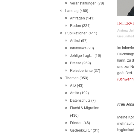
Veranstaltungen
(78)
Landtag
(460)
Anfragen
(141)
INTERV
Reden
(224)
Andrea Joh
Publikationen
(411)
Gesundheit
Artikel
(97)
Im Intervi
Interviews
(20)
Flüchtling
Johlige fragt…
(16)
kann, zu d
Presse
(269)
und zur N
Reiseberichte
(37)
geäußert. 
Themen
(953)
(Schwerin
AfD
(43)
Antifa
(192)
Datenschutz
(7)
Frau Johl
Flucht & Migration
(430)
Meine Kon
Frieden
(46)
mehr auf L
hygienisch
Gedenkkultur
(31)