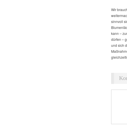
Wir brauch
weitermac
sinnvoll s
Blumenläd
kann – zu
dürfen – 
und sich 
Maßnahmen
gleichzeit
Ko