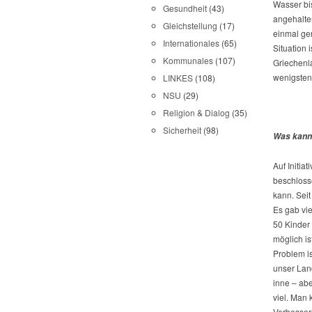
Wasser bi
Gesundheit
(43)
angehalten
Gleichstellung
(17)
einmal gen
Internationales
(65)
Situation 
Kommunales
(107)
Griechenl
wenigsten
LINKES
(108)
NSU
(29)
Religion & Dialog
(35)
Sicherheit
(98)
Was kann 
Auf Initia
beschloss
kann. Seit
Es gab vi
50 Kinder
möglich is
Problem is
unser Lan
inne – ab
viel. Man
Verbesser