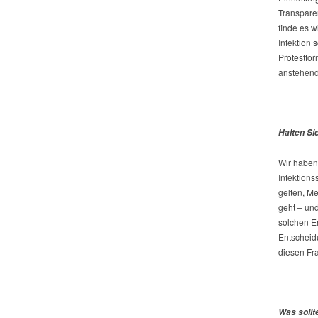
Transparen
finde es w
Infektion 
Protestfo
anstehend
Halten Si
Wir haben
Infektion
gelten, M
geht – und
solchen E
Entscheid
diesen Fr
Was sollt