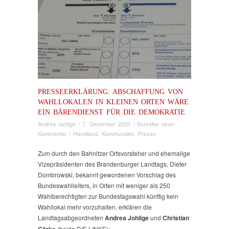
PRESSEERKLÄRUNG: ABSCHAFFUNG VON
WAHLLOKALEN IN KLEINEN ORTEN WÄRE
EIN BÄRENDIENST FÜR DIE DEMOKRATIE
Andrea Johlige
/
7. Dezember 2020
/
Schreibe einen
Kommentar
/
Havelland
,
Kommunales
,
Presse
Zum durch den Bahnitzer Ortsvorsteher und ehemalige
Vizepräsidenten des Brandenburger Landtags, Dieter
Dombrowski, bekannt gewordenen Vorschlag des
Bundeswahlleiters, in Orten mit weniger als 250
Wahlberechtigten zur Bundestagswahl künftig kein
Wahllokal mehr vorzuhalten, erklären die
Landtagsabgeordneten
Andrea Johlige
und
Christian
Görke
(beide DIE LINKE):