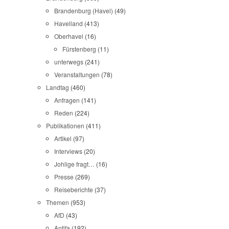
Brandenburg (Havel)
(49)
Havelland
(413)
Oberhavel
(16)
Fürstenberg
(11)
unterwegs
(241)
Veranstaltungen
(78)
Landtag
(460)
Anfragen
(141)
Reden
(224)
Publikationen
(411)
Artikel
(97)
Interviews
(20)
Johlige fragt…
(16)
Presse
(269)
Reiseberichte
(37)
Themen
(953)
AfD
(43)
Antifa
(192)