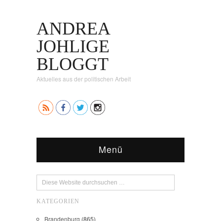
ANDREA
JOHLIGE
BLOGGT
Aktuelles aus der politischen Arbeit
Menü
KATEGORIEN
Brandenburg
(865)