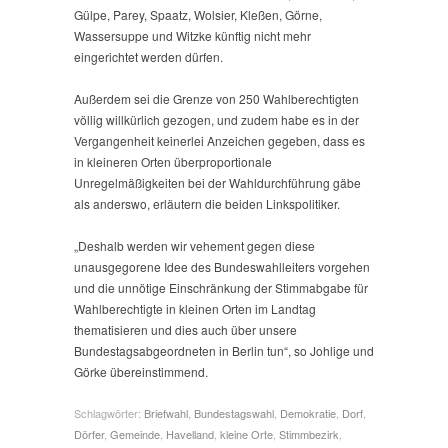
Gülpe, Parey, Spaatz, Wolsier, Kleßen, Görne,
Wassersuppe und Witzke künftig nicht mehr
eingerichtet werden dürfen.
Außerdem sei die Grenze von 250 Wahlberechtigten
völlig willkürlich gezogen, und zudem habe es in der
Vergangenheit keinerlei Anzeichen gegeben, dass es
in kleineren Orten überproportionale
Unregelmäßigkeiten bei der Wahldurchführung gäbe
als anderswo, erläutern die beiden Linkspolitiker.
„Deshalb werden wir vehement gegen diese
unausgegorene Idee des Bundeswahlleiters vorgehen
und die unnötige Einschränkung der Stimmabgabe für
Wahlberechtigte in kleinen Orten im Landtag
thematisieren und dies auch über unsere
Bundestagsabgeordneten in Berlin tun“, so Johlige und
Görke übereinstimmend.
Schlagwörter:
Briefwahl
,
Bundestagswahl
,
Demokratie
,
Dorf
,
Dörfer
,
Gemeinde
,
Havelland
,
kleine Orte
,
Stimmbezirk
,