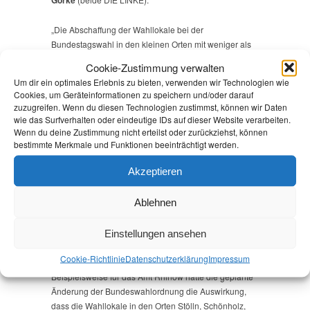
„Die Abschaffung der Wahllokale bei der
Bundestagswahl in den kleinen Orten mit weniger als
250 Wahlberechtigten wäre ein fatales Zeichen für
Cookie-Zustimmung verwalten
unsere Demokratie. Die Mitbestimmung der
Um dir ein optimales Erlebnis zu bieten, verwenden wir Technologien wie
Bürgerinnen und Bürger bei Wahlen ist das wichtigste
Cookies, um Geräteinformationen zu speichern und/oder darauf
demokratische Gut. Dies in irgendeiner Art
zuzugreifen. Wenn du diesen Technologien zustimmst, können wir Daten
einzuschränken, ist völlig indiskutabel“, so Andrea
wie das Surfverhalten oder eindeutige IDs auf dieser Website verarbeiten.
Johlige.
Wenn du deine Zustimmung nicht erteilst oder zurückziehst, können
bestimmte Merkmale und Funktionen beeinträchtigt werden.
Und Christian Görke ergänzt: „Es gibt für mich keinen
Akzeptieren
nachvollziehbaren Grund, die Stimmabgabe der
Einwohnerinnen und Einwohnern im eigenen Dorf
Ablehnen
nicht zuzulassen. Nicht jeder Wahlberichtigte ist so
mobil, um zum nächsten Wahllokal in den Nachbarort
zu fahren oder will und kann seine Stimme per
Einstellungen ansehen
Briefwahl abgeben.“
Cookie-Richtlinie
Datenschutz­erklärung
Impressum
Beispielsweise für das Amt Rhinow hätte die geplante
Änderung der Bundeswahlordnung die Auswirkung,
dass die Wahllokale in den Orten Stölln, Schönholz,