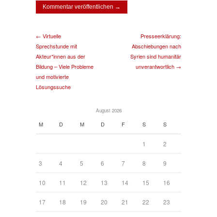
← Virtuelle
Presseerklärung:
Sprechstunde mit
Abschiebungen nach
Akteur*innen aus der
Syrien sind humanitär
Bildung – Viele Probleme
unverantwortlich →
und motivierte
Lösungssuche
August 2026
M
D
M
D
F
S
S
1
2
3
4
5
6
7
8
9
10
11
12
13
14
15
16
17
18
19
20
21
22
23