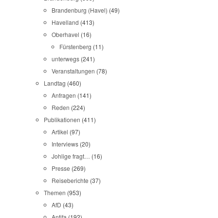
Brandenburg (Havel)
(49)
Havelland
(413)
Oberhavel
(16)
Fürstenberg
(11)
unterwegs
(241)
Veranstaltungen
(78)
Landtag
(460)
Anfragen
(141)
Reden
(224)
Publikationen
(411)
Artikel
(97)
Interviews
(20)
Johlige fragt…
(16)
Presse
(269)
Reiseberichte
(37)
Themen
(953)
AfD
(43)
Antifa
(192)