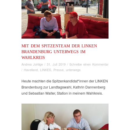
MIT DEM SPITZENTEAM DER LINKEN
BRANDENBURG UNTERWEGS IM
WAHLKREIS
Andrea Johlige
/
31. Juli 2019
/
Schreibe einen Kommentar
/
Havelland
,
LINKES
,
Presse
,
unterwegs
Heute machten die Spitzenkandidat*innen der LINKEN
Brandenburg zur Landtagswahl, Kathrin Dannenberg
und Sebastian Walter, Station in meinem Wahlkreis.