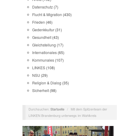
Datenschutz
(7)
Flucht & Migration
(430)
Frieden
(46)
Gedenkkultur
(31)
Gesundheit
(43)
Gleichstellung
(17)
Internationales
(65)
Kommunales
(107)
LINKES
(108)
NSU
(29)
Religion & Dialog
(35)
Sicherheit
(98)
Durchsuchen:
Startseite
/
Mit dem Spitzenteam der
LINKEN Brandenburg unterwegs im Wahlkreis