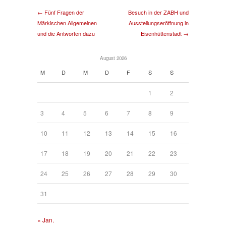
← Fünf Fragen der
Besuch in der ZABH und
Märkischen Allgemeinen
Ausstellungseröffnung in
und die Antworten dazu
Eisenhüttenstadt →
August 2026
M
D
M
D
F
S
S
1
2
3
4
5
6
7
8
9
10
11
12
13
14
15
16
17
18
19
20
21
22
23
24
25
26
27
28
29
30
31
« Jan.