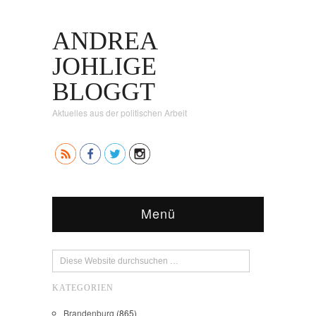
ANDREA
JOHLIGE
BLOGGT
Aktuelles aus der politischen Arbeit
Menü
KATEGORIEN
Brandenburg
(865)