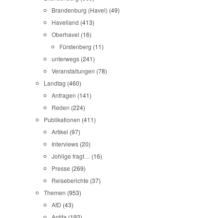
Brandenburg (Havel)
(49)
Havelland
(413)
Oberhavel
(16)
Fürstenberg
(11)
unterwegs
(241)
Veranstaltungen
(78)
Landtag
(460)
Anfragen
(141)
Reden
(224)
Publikationen
(411)
Artikel
(97)
Interviews
(20)
Johlige fragt…
(16)
Presse
(269)
Reiseberichte
(37)
Themen
(953)
AfD
(43)
Antifa
(192)