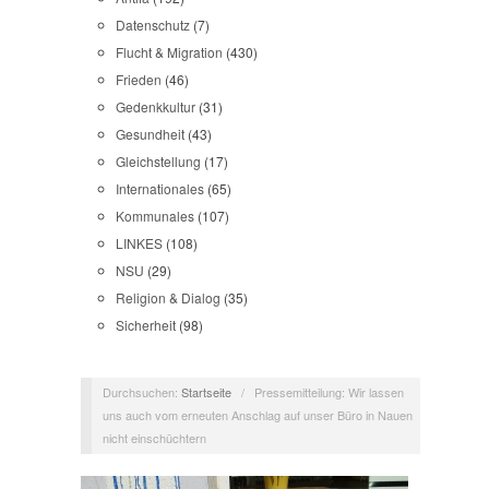
Datenschutz
(7)
Flucht & Migration
(430)
Frieden
(46)
Gedenkkultur
(31)
Gesundheit
(43)
Gleichstellung
(17)
Internationales
(65)
Kommunales
(107)
LINKES
(108)
NSU
(29)
Religion & Dialog
(35)
Sicherheit
(98)
Durchsuchen:
Startseite
/
Pressemitteilung: Wir lassen
uns auch vom erneuten Anschlag auf unser Büro in Nauen
nicht einschüchtern