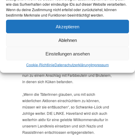
wie das Surfverhalten oder eindeutige IDs auf dieser Website verarbeiten.
LINKE im Kreistag Havelland und LINKEN-
Wenn du deine Zustimmung nicht erteilst oder zurückziehst, können
Abgeordnete im Brandenburger Landtag.
bestimmte Merkmale und Funktionen beeinträchtigt werden.
Am Montag Vormittag ist unsere Geschäftsstelle in
Akzeptieren
Nauen, in der sich auch die Wahlkreisbüros des
Bundestagsabgeordneten Harald Petzold und der
Ablehnen
Landtagsabgeordneten Andrea Johlige befinden, zum
dritten Mal innerhalb weniger Wochen angegriffen
Einstellungen ansehen
worden. Nachdem Ende März die Scheiben der Büros
mit 29 Hammerschlägen traktiert wurden und kurze Zeit
Cookie-Richtlinie
Datenschutz­erklärung
Impressum
später unser Fahrradständer zerstört wurde, kam es
nun zu einem Anschlag mit Farbbeuteln und Bruteiern,
in denen sich Küken befanden.
„Wenn die TäterInnen glauben, uns mit solch
widerlichen Aktionen einschüchtern zu können,
müssen wir sie enttäuschen“, so Schwanke-Lück und
Johlige weiter. DIE LINKE. Havelland wird sich auch
weiterhin aktiv für eine gelebte Willkommenskultur in
unserem Landkreis einsetzen und sich Nazis und
RassistInnen entschlossen entgegenstellen.