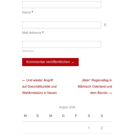
Name
*
E-
Mail-Adresse
*
Website
← Und wieder Angriff
„Mein“ Regionaltag in
auf Geschäftsstelle und
Märkisch Oderland und
Wahlkreisbüro in Nauen
dem Barnim →
August 2026
M
D
M
D
F
S
S
1
2