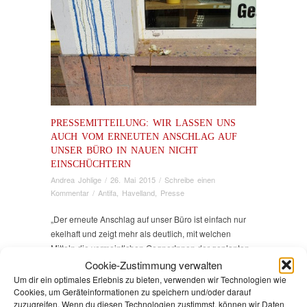
PRESSEMITTEILUNG: WIR LASSEN UNS
AUCH VOM ERNEUTEN ANSCHLAG AUF
UNSER BÜRO IN NAUEN NICHT
EINSCHÜCHTERN
Andrea Johlige
/
26. Mai 2015
/
Schreibe einen
Kommentar
/
Antifa
,
Havelland
,
Presse
„Der erneute Anschlag auf unser Büro ist einfach nur
ekelhaft und zeigt mehr als deutlich, mit welchen
Mitteln die vermeintlchen GegnerInnen der geplanten
Flüchtlingsunterkunft am Waldemardamm in Nauen
Cookie-Zustimmung verwalten
agieren“, erklären Susanne Schwanke-Lück,
Um dir ein optimales Erlebnis zu bieten, verwenden wir Technologien wie
Kreisvorsitzende der LINKEN im Havelland, und
Cookies, um Geräteinformationen zu speichern und/oder darauf
zuzugreifen. Wenn du diesen Technologien zustimmst, können wir Daten
Andrea Johlige, Fraktionsvorsitzende der Fraktion DIE