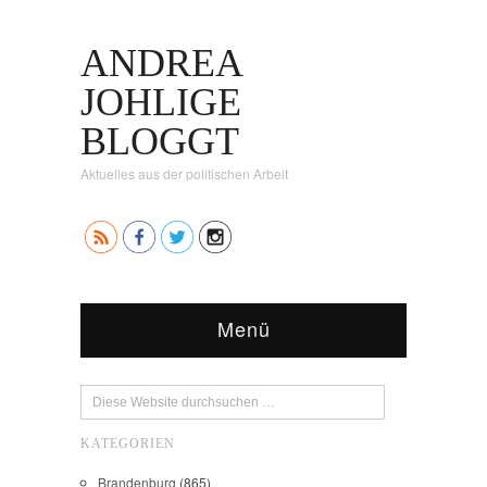
ANDREA
JOHLIGE
BLOGGT
Aktuelles aus der politischen Arbeit
Menü
KATEGORIEN
Brandenburg
(865)