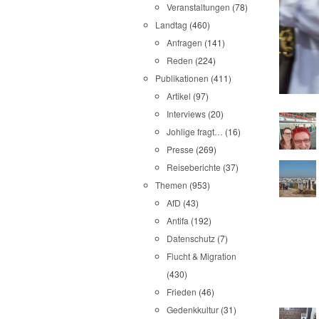
Veranstaltungen
(78)
Landtag
(460)
Anfragen
(141)
Reden
(224)
Publikationen
(411)
Artikel
(97)
Interviews
(20)
Johlige fragt…
(16)
Presse
(269)
Reiseberichte
(37)
Themen
(953)
AfD
(43)
Antifa
(192)
Datenschutz
(7)
Flucht & Migration
(430)
Frieden
(46)
Gedenkkultur
(31)