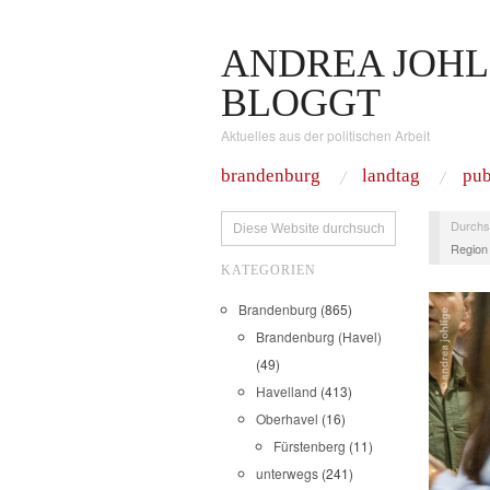
ANDREA JOHL
BLOGGT
Aktuelles aus der politischen Arbeit
brandenburg
landtag
pub
Durchs
Region
KATEGORIEN
Brandenburg
(865)
Brandenburg (Havel)
(49)
Havelland
(413)
Oberhavel
(16)
Fürstenberg
(11)
unterwegs
(241)