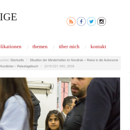
IGE
likationen
themen
über mich
kontakt
uchen:
Startseite
/
Situation der Minderheiten im Nordirak – Reise in die Autonome
 Kurdistan – Reisetagebuch
/
20191221-IMG_8508