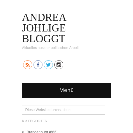
ANDREA
JOHLIGE
BLOGGT
Aktuelles aus der politischen Arbeit
Menü
KATEGORIEN
Brandenburg
(865)