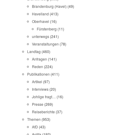
Brandenburg (Havel)
(49)
Havelland
(413)
Oberhavel
(16)
Fürstenberg
(11)
unterwegs
(241)
Veranstaltungen
(78)
Landtag
(460)
Anfragen
(141)
Reden
(224)
Publikationen
(411)
Artikel
(97)
Interviews
(20)
Johlige fragt…
(16)
Presse
(269)
Reiseberichte
(37)
Themen
(953)
AfD
(43)
Antifa
(192)