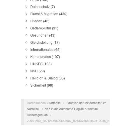
Datenschutz
(7)
Flucht & Migration
(430)
Frieden
(46)
Gedenkkultur
(31)
Gesundheit
(43)
Gleichstellung
(17)
Internationales
(65)
Kommunales
(107)
LINKES
(108)
NSU
(29)
Religion & Dialog
(35)
Sicherheit
(98)
Durchsuchen:
Startseite
/
Situation der Minderheiten im
Nordirak – Reise in die Autonome Region Kurdistan –
Reisetagebuch
/
79943550_10212459609643907_8243375682340519936_n