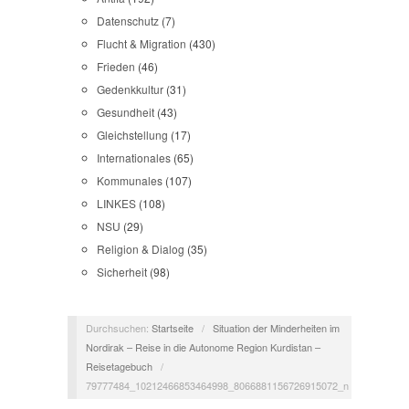
Datenschutz
(7)
Flucht & Migration
(430)
Frieden
(46)
Gedenkkultur
(31)
Gesundheit
(43)
Gleichstellung
(17)
Internationales
(65)
Kommunales
(107)
LINKES
(108)
NSU
(29)
Religion & Dialog
(35)
Sicherheit
(98)
Durchsuchen:
Startseite
/
Situation der Minderheiten im
Nordirak – Reise in die Autonome Region Kurdistan –
Reisetagebuch
/
79777484_10212466853464998_8066881156726915072_n