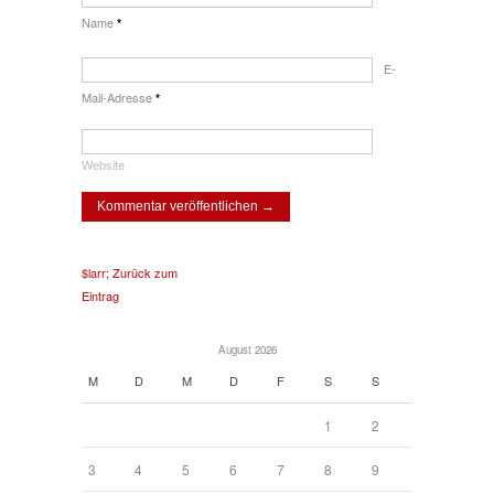
Name
*
E-
Mail-Adresse
*
Website
$larr; Zurück zum
Eintrag
August 2026
M
D
M
D
F
S
S
1
2
3
4
5
6
7
8
9