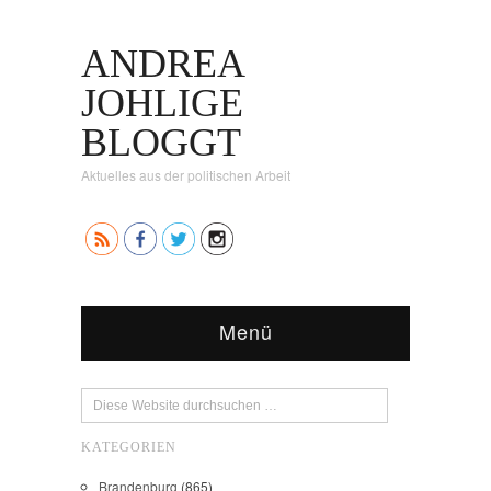
ANDREA
JOHLIGE
BLOGGT
Aktuelles aus der politischen Arbeit
Menü
KATEGORIEN
Brandenburg
(865)