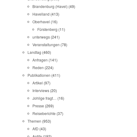
Brandenburg (Havel)
(49)
Havelland
(413)
Oberhavel
(16)
Fürstenberg
(11)
unterwegs
(241)
Veranstaltungen
(78)
Landtag
(460)
Anfragen
(141)
Reden
(224)
Publikationen
(411)
Artikel
(97)
Interviews
(20)
Johlige fragt…
(16)
Presse
(269)
Reiseberichte
(37)
Themen
(953)
AfD
(43)
Antifa
(192)