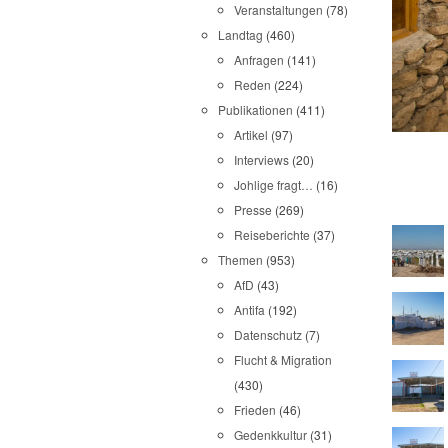
Veranstaltungen
(78)
Landtag
(460)
Anfragen
(141)
Reden
(224)
Publikationen
(411)
Artikel
(97)
Interviews
(20)
Johlige fragt…
(16)
Presse
(269)
Reiseberichte
(37)
Themen
(953)
AfD
(43)
Antifa
(192)
Datenschutz
(7)
Flucht & Migration
(430)
Frieden
(46)
Gedenkkultur
(31)