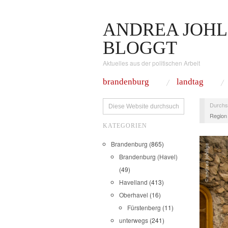
ANDREA JOHL
BLOGGT
Aktuelles aus der politischen Arbeit
brandenburg
landtag
Durchs
Region
KATEGORIEN
Brandenburg
(865)
Brandenburg (Havel)
(49)
Havelland
(413)
Oberhavel
(16)
Fürstenberg
(11)
unterwegs
(241)