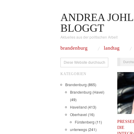
ANDREA JOHL
BLOGGT
Aktuelles aus der politischen Arbeit
brandenburg
landtag
Durchs
KATEGORIEN
Brandenburg
(865)
Brandenburg (Havel)
(49)
Havelland
(413)
Oberhavel
(16)
PRESSE
Fürstenberg
(11)
DIE
unterwegs
(241)
INTEGR