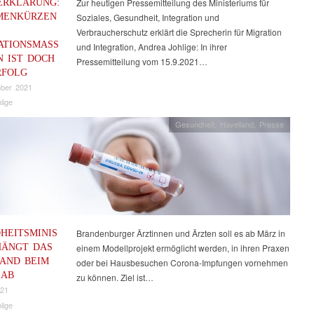
ERKLÄRUNG:
Zur heutigen Pressemitteilung des Ministeriums für
MENKÜRZEN
Soziales, Gesundheit, Integration und
Verbraucherschutz erklärt die Sprecherin für Migration
ATIONSMASSN
und Integration, Andrea Johlige: In ihrer
IST DOCH K
Pressemitteilung vom 15.9.2021…
FOLG
mber 2021
lige
Gesundheit
,
Havelland
,
Presse
HEITSMINIS
Brandenburger Ärztinnen und Ärzten soll es ab März in
HÄNGT DAS
einem Modellprojekt ermöglicht werden, in ihren Praxen
AND BEIM
oder bei Hausbesuchen Corona-Impfungen vornehmen
 AB
zu können. Ziel ist…
021
lige