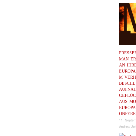
PRESSE
MAN ER
AN IHR
EUROPA
M VERH
BESCHL
AUFNA
GEFLÜC
AUS MO
EUROPA
ONFERE
11. Septe
Andrea Joh