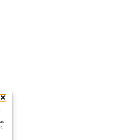
m
 auf
t,