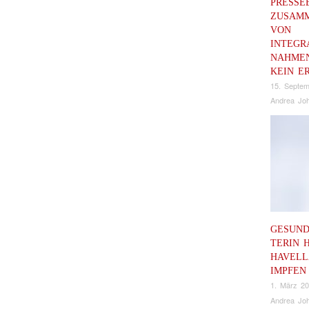
PRESSE
ZUSAM
VON
INTEGR
AHMEN 
EIN ER
15. Septe
Andrea Joh
GESUND
TERIN 
HAVELL
IMPFEN
1. März 2
Andrea Joh