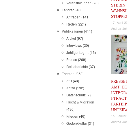
Veranstaltungen
(78)
STERIN
Landtag
(460)
WAHNSI
STOPPE
Anfragen
(141)
17. April 2
Reden
(224)
Andrea Joh
Publikationen
(411)
Artikel
(97)
Interviews
(20)
Johlige fragt…
(16)
Presse
(269)
Reiseberichte
(37)
Themen
(953)
AfD
(43)
PRESSE
AMT DE
Antifa
(192)
INTEGR
Datenschutz
(7)
FTRAGT
Flucht & Migration
PARTEIP
(430)
UNTERW
15. Januar
Frieden
(46)
Andrea Joh
Gedenkkultur
(31)