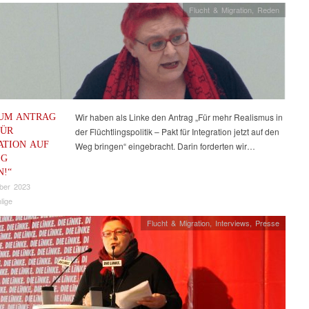
Flucht & Migration
,
Reden
UM ANTRAG
Wir haben als Linke den Antrag „Für mehr Realismus in
FÜR
der Flüchtlingspolitik – Pakt für Integration jetzt auf den
ATION AUF
Weg bringen“ eingebracht. Darin forderten wir…
EG
N!“
ber 2023
lige
Flucht & Migration
,
Interviews
,
Presse