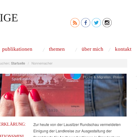
IGE
publikationen
themen
über mich
kontakt
uchen:
Startseite
/
Nonnemacher
Flucht & Migration
,
Presse
ERKLÄRUNG:
Zur heute von der Lausitzer Rundschau vermeldeten
Einigung der Landkreise zur Ausgestaltung der
ATIONSMINI