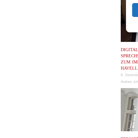
DIGITA
SPRECH
ZUM IM
HAVEL
8. Dezemb
Andrea Joh