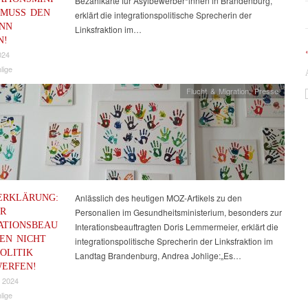
Bezahlkarte für Asylbewerber*innen in Brandenburg,
 MUSS DEN
erklärt die integrationspolitische Sprecherin der
NN
Linksfraktion im…
N!
024
lige
Flucht & Migration
,
Presse
ERKLÄRUNG:
Anlässlich des heutigen MOZ-Artikels zu den
R
Personalien im Gesundheitsministerium, besonders zur
ATIONSBEAU
Interationsbeauftragten Doris Lemmermeier, erklärt die
EN NICHT
integrationspolitische Sprecherin der Linksfraktion im
OLITIK
Landtag Brandenburg, Andrea Johlige:„Es…
ERFEN!
 2024
lige