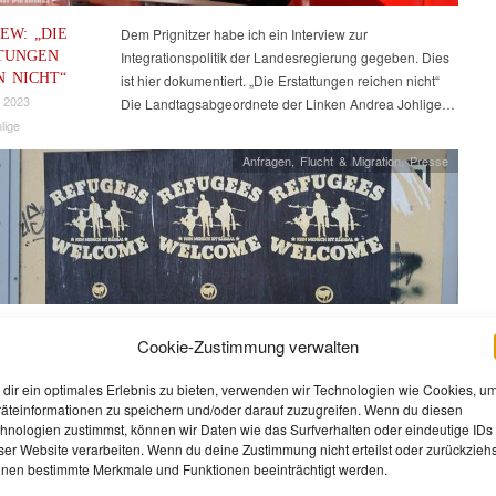
EW: „DIE
Dem Prignitzer habe ich ein Interview zur
TUNGEN
Integrationspolitik der Landesregierung gegeben. Dies
N NICHT“
ist hier dokumentiert. „Die Erstattungen reichen nicht“
 2023
Die Landtagsabgeordnete der Linken Andrea Johlige…
lige
Anfragen
,
Flucht & Migration
,
Presse
MITTEILUNG
Bis heute ist das Landesaufnahmegesetz nicht evaluiert
Cookie-Zustimmung verwalten
TERIN
– es gibt auch keine Beauftragung dafür. Das geht aus
MACHER
der Antwort von Integrationsministerin Nonnemacher
dir ein optimales Erlebnis zu bieten, verwenden wir Technologien wie Cookies, u
 EIGENEN
auf die Kleine…
äteinformationen zu speichern und/oder darauf zuzugreifen. Wenn du diesen
hnologien zustimmst, können wir Daten wie das Surfverhalten oder eindeutige IDs
2022
ser Website verarbeiten. Wenn du deine Zustimmung nicht erteilst oder zurückziehs
lige
nen bestimmte Merkmale und Funktionen beeinträchtigt werden.