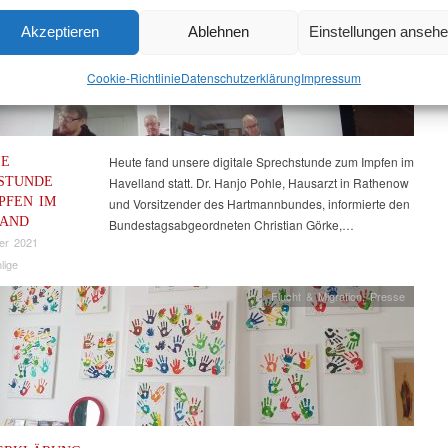
Gesundheit
,
Havelland
,
Veranstaltungen
Akzeptieren
Ablehnen
Einstellungen anseh
Cookie-Richtlinie
Datenschutz­erklärung
Impressum
LE
Heute fand unsere digitale Sprechstunde zum Impfen im
STUNDE
Havelland statt. Dr. Hanjo Pohle, Hausarzt in Rathenow
PFEN IM
und Vorsitzender des Hartmannbundes, informierte den
LAND
Bundestagsabgeordneten Christian Görke,…
er 2021
lige
Flucht & Migration
,
Presse