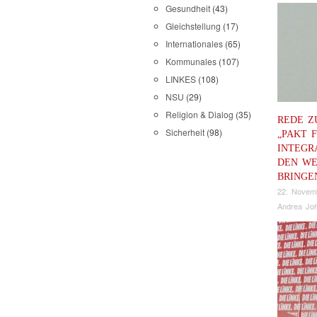
Gesundheit
(43)
Gleichstellung
(17)
Internationales
(65)
Kommunales
(107)
LINKES
(108)
NSU
(29)
Religion & Dialog
(35)
REDE Z
Sicherheit
(98)
„PAKT 
INTEGR
DEN W
BRINGE
22. Novem
Andrea Joh