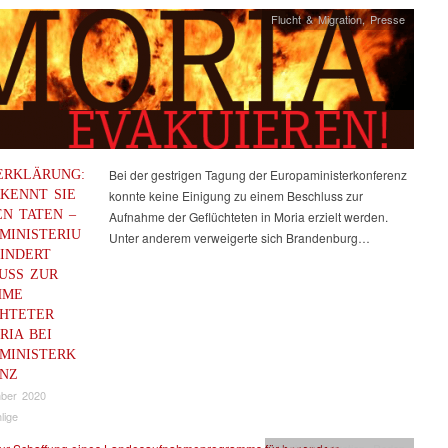
Flucht & Migration
,
Presse
ERKLÄRUNG:
Bei der gestrigen Tagung der Europaministerkonferenz
KENNT SIE
konnte keine Einigung zu einem Beschluss zur
EN TATEN –
Aufnahme der Geflüchteten in Moria erzielt werden.
MINISTERIU
Unter anderem verweigerte sich Brandenburg…
INDERT
USS ZUR
HME
HTETER
RIA BEI
MINISTERK
NZ
mber 2020
lige