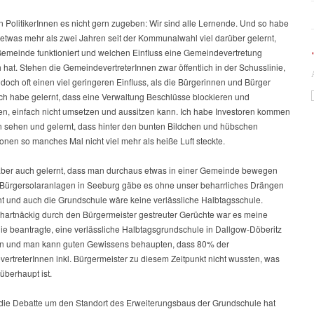
 PolitikerInnen es nicht gern zugeben: Wir sind alle Lernende. Und so habe
 etwas mehr als zwei Jahren seit der Kommunalwahl viel darüber gelernt,
Gemeinde funktioniert und welchen Einfluss eine Gemeindevertretung
h hat. Stehen die GemeindevertreterInnen zwar öffentlich in der Schusslinie,
doch oft einen viel geringeren Einfluss, als die Bürgerinnen und Bürger
Ich habe gelernt, dass eine Verwaltung Beschlüsse blockieren und
ren, einfach nicht umsetzen und aussitzen kann. Ich habe Investoren kommen
 sehen und gelernt, dass hinter den bunten Bildchen und hübschen
onen so manches Mal nicht viel mehr als heiße Luft steckte.
aber auch gelernt, dass man durchaus etwas in einer Gemeinde bewegen
 Bürgersolaranlagen in Seeburg gäbe es ohne unser beharrliches Drängen
ht und auch die Grundschule wäre keine verlässliche Halbtagsschule.
hartnäckig durch den Bürgermeister gestreuter Gerüchte war es meine
die beantragte, eine verlässliche Halbtagsgrundschule in Dallgow-Döberitz
n und man kann guten Gewissens behaupten, dass 80% der
ertreterInnen inkl. Bürgermeister zu diesem Zeitpunkt nicht wussten, was
überhaupt ist.
 die Debatte um den Standort des Erweiterungsbaus der Grundschule hat