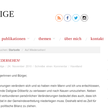
IGE
publikationen
themen
über mich
kontakt
uchen:
Startseite
/
Auf Wiedersehen!
EDERSEHEN!
lige
/
24. November 2010
/
Schreibe einen Kommentar
/
Havelland
gerinnen und Bürger,
nungen verändern sich und so haben mein Mann und ich uns entschlossen,
nde Dallgow-Döberitz zu verlassen und nach Nauen umzuziehen. Neben
it verbundenen persönlichen Veränderungen bedeutet dies auch, dass ich
at in der Gemeindevertretung niederlegen muss. Deshalb wird es Zeit für
 politische Bilanz zu ziehen.