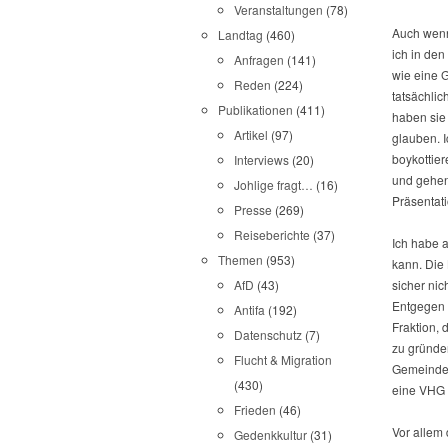
Veranstaltungen
(78)
Auch wenn
Landtag
(460)
ich in den
Anfragen
(141)
wie eine 
Reden
(224)
tatsächlic
Publikationen
(411)
haben sie 
Artikel
(97)
glauben. 
boykottie
Interviews
(20)
und gehen
Johlige fragt…
(16)
Präsentati
Presse
(269)
Reiseberichte
(37)
Ich habe 
Themen
(953)
kann. Die
sicher nic
AfD
(43)
Entgegen 
Antifa
(192)
Fraktion, 
Datenschutz
(7)
zu gründe
Flucht & Migration
Gemeindev
(430)
eine VHG 
Frieden
(46)
Vor allem
Gedenkkultur
(31)