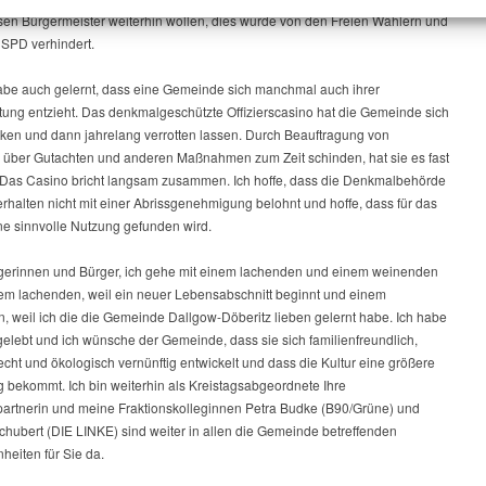
esen Bürgermeister weiterhin wollen, dies wurde von den Freien Wählern und
 SPD verhindert.
abe auch gelernt, dass eine Gemeinde sich manchmal auch ihrer
tung entzieht. Das denkmalgeschützte Offizierscasino hat die Gemeinde sich
nken und dann jahrelang verrotten lassen. Durch Beauftragung von
 über Gutachten und anderen Maßnahmen zum Zeit schinden, hat sie es fast
: Das Casino bricht langsam zusammen. Ich hoffe, dass die Denkmalbehörde
rhalten nicht mit einer Abrissgenehmigung belohnt und hoffe, dass für das
ne sinnvolle Nutzung gefunden wird.
gerinnen und Bürger, ich gehe mit einem lachenden und einem weinenden
em lachenden, weil ein neuer Lebensabschnitt beginnt und einem
, weil ich die die Gemeinde Dallgow-Döberitz lieben gelernt habe. Ich habe
gelebt und ich wünsche der Gemeinde, dass sie sich familienfreundlich,
echt und ökologisch vernünftig entwickelt und dass die Kultur eine größere
 bekommt. Ich bin weiterhin als Kreistagsabgeordnete Ihre
artnerin und meine Fraktionskolleginnen Petra Budke (B90/Grüne) und
hubert (DIE LINKE) sind weiter in allen die Gemeinde betreffenden
heiten für Sie da.