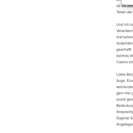
ob sie di
Teilen der
Und ich h
Verantwor
erst sche
Gutachten
geschafft
solches Ve
Casino ei
Liebe Bür
Auge. Ein
weinenden
gern hier 
sozial ger
Bedeutung
Ansprechp
Dagmar Sc
Angelegen