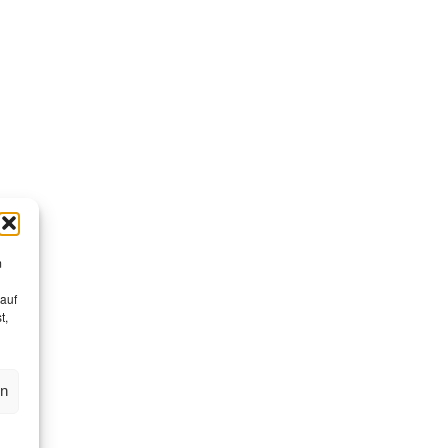
m
 auf
t,
en