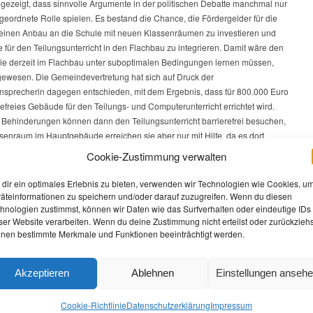
 gezeigt, dass sinnvolle Argumente in der politischen Debatte manchmal nur
geordnete Rolle spielen. Es bestand die Chance, die Fördergelder für die
 einen Anbau an die Schule mit neuen Klassenräumen zu investieren und
für den Teilungsunterricht in den Flachbau zu integrieren. Damit wäre den
die derzeit im Flachbau unter suboptimalen Bedingungen lernen müssen,
gewesen. Die Gemeindevertretung hat sich auf Druck der
rnsprecherin dagegen entschieden, mit dem Ergebnis, dass für 800.000 Euro
refreies Gebäude für den Teilungs- und Computerunterricht errichtet wird.
t Behinderungen können dann den Teilungsunterricht barrierefrei besuchen,
senraum im Hauptgebäude erreichen sie aber nur mit Hilfe, da es dort
rstuhl gibt. Bei dem von uns favorisierten Anbau wären die neuen und die
Cookie-Zustimmung verwalten
me barrierefrei gewesen!
dir ein optimales Erlebnis zu bieten, verwenden wir Technologien wie Cookies, u
abe ich in der Gemeindevertretung auch, dass man Verwaltungshandeln
äteinformationen zu speichern und/oder darauf zuzugreifen. Wenn du diesen
hnologien zustimmst, können wir Daten wie das Surfverhalten oder eindeutige IDs
erfragen muss. Das deutlichste Beispiel ist hier wohl das als
ser Website verarbeiten. Wenn du deine Zustimmung nicht erteilst oder zurückziehs
ndusche“ bekannt gewordene Sportplatzgebäude an der B5, wo mehr als
nen bestimmte Merkmale und Funktionen beeinträchtigt werden.
e Million Euro in Verantwortung des Bürgermeisters verschwendet wurden.
er Arbeit des Sonderausschusses, der diese Kostenexplosion aufklären
at zutage, welche Defizite in der Verwaltung der Gemeinde herrschen. Dazu
Akzeptieren
Ablehnen
Einstellungen anseh
ich den Bericht des Sonderausschusses, der auf der Homepage der
veröffentlich werden sollte (wenn die Verwaltung diesen Beschluss denn
Cookie-Richtlinie
Datenschutz­erklärung
Impressum
. Ich wollte, dass die Bürgerinnen und Bürger selbst entscheiden können,