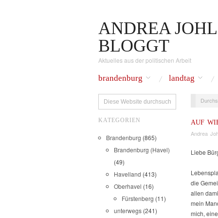
ANDREA JOHL
BLOGGT
Aktuelles aus der politischen Arbeit
brandenburg
landtag
Durchs
KATEGORIEN
AUF WI
Andrea Joh
Brandenburg
(865)
Brandenburg (Havel)
Liebe Bür
(49)
Lebenspla
Havelland
(413)
die Gemei
Oberhavel
(16)
allen dam
Fürstenberg
(11)
mein Mand
unterwegs
(241)
mich, eine