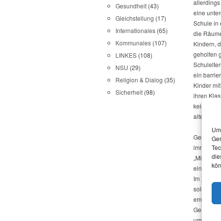
allerdings
Gesundheit
(43)
eine unter
Gleichstellung
(17)
Schule in
Internationales
(65)
die Räume 
Kommunales
(107)
Kindern, 
geholfen 
LINKES
(108)
Schulelte
NSU
(29)
ein barrie
Religion & Dialog
(35)
Kinder mi
Sicherheit
(98)
ihren Klas
keinen Fah
alten Räu
Um 
Gelernt h
Ger
Tec
immer hint
die
„Millione
kön
eine halb
Im Zuge d
sollte, tr
empfehle 
Gemeinde 
umgesetzt)