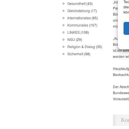
Tec
„Insbeson
Gesundheit
(43)
die
Parteien, 
Gleichstellung
(17)
kön
Bürgermeis
Internationales
(65)
und Justiz
Kommunales
(107)
müssen“, e
LINKES
(108)
„Auch die
NSU
(29)
Brandenbu
Religion & Dialog
(35)
ist ein sc
Sicherheit
(98)
werden wi
Hauptaufg
Beobacht
Der Absch
Bundeswei
Vorausset
Ko