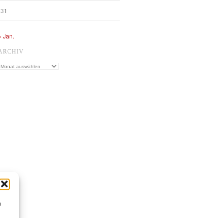
31
« Jan.
ARCHIV
Archiv
m