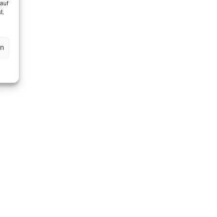
 auf
t,
en