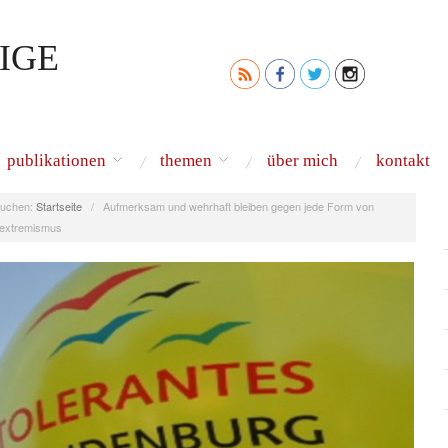
IGE
publikationen
themen
über mich
kontakt
uchen:
Startseite
/
Aufmerksam und wehrhaft bleiben gegen jede Form von
extremismus