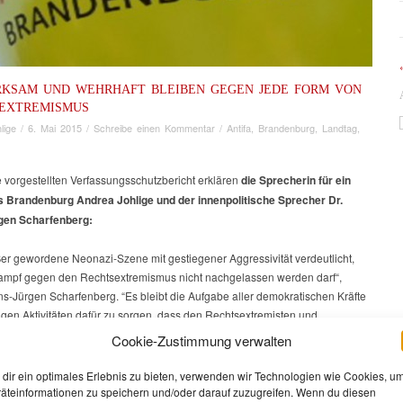
KSAM UND WEHRHAFT BLEIBEN GEGEN JEDE FORM VON
EXTREMISMUS
lige
/
6. Mai 2015
/
Schreibe einen Kommentar
/
Antifa
,
Brandenburg
,
Landtag
,
 vorgestellten Verfassungsschutzbericht erklären
die Sprecherin für ein
s Brandenburg Andrea Johlige und der innenpolitische Sprecher Dr.
gen Scharfenberg:
ßer gewordene Neonazi-Szene mit gestiegener Aggressivität verdeutlicht,
ampf gegen den Rechtsextremismus nicht nachgelassen werden darf“,
s-Jürgen Scharfenberg. “Es bleibt die Aufgabe aller demokratischen Kräfte
ltigen Aktivitäten dafür zu sorgen, dass den Rechtsextremisten und
sten der öffentliche Raum nicht überlassen wird. Genau deshalb werden wir
Cookie-Zustimmung verwalten
altsanträgen der AfD nicht zustimmen, die Mittel im Kampf gegen
remismus zu kürzen.“
dir ein optimales Erlebnis zu bieten, verwenden wir Technologien wie Cookies, u
äteinformationen zu speichern und/oder darauf zuzugreifen. Wenn du diesen