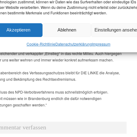
hnologien zustimmst, können wir Daten wie das Surfverhalten oder eindeutige IDs
dere die Beschädigungen von Büros von Vereinen, Abgeordneten und
ser Website verarbeiten. Wenn du deine Zustimmung nicht erteilst oder zurückziehs
die Einschüchterung von Initiativen oder Bürgermeisterinnen und
nen bestimmte Merkmale und Funktionen beeinträchtigt werden.
tern, die sich in ihren Orten für Flüchtlinge engagieren, zeigen, dass Polizei
 ihren Verfolgungsdruck aufrecht erhalten und Täter schnell bestraft werden
rklärt Andrea Johlige.
Akzeptieren
Ablehnen
Einstellungen anseh
 Zahl rechtsextremer Hassbands und Hassmusik ist seit Jahren in
Cookie-Richtlinie
Datenschutz­erklärung
Impressum
rg unverändert hoch. Das bereitet uns Sorge, denn diese emotionale Form
hleichender und verkappter „Einstieg“ in das rechte Milieu. Auch hiergegen
r uns weiter wehren und immer wieder konkret aufmerksam machen.
abenbereich des Verfassungsschutzes bleibt für DIE LINKE die Analyse,
ung und Bekämpfung des Rechtsextremismus.
luss des NPD-Verbotsverfahrens muss schnellstmöglich erfolgen.
t müssen wie in Brandenburg endlich die dafür notwendigen
zungen geschaffen werden.“
mmentar verfassen