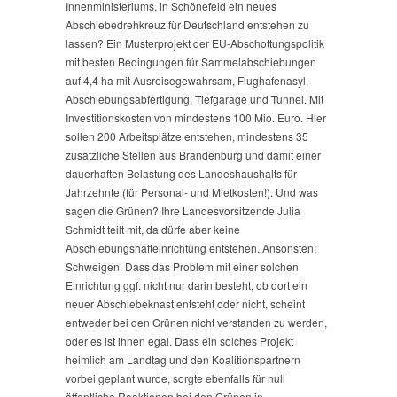
Innenministeriums, in Schönefeld ein neues
Abschiebedrehkreuz für Deutschland entstehen zu
lassen? Ein Musterprojekt der EU-Abschottungspolitik
mit besten Bedingungen für Sammelabschiebungen
auf 4,4 ha mit Ausreisegewahrsam, Flughafenasyl,
Abschiebungsabfertigung, Tiefgarage und Tunnel. Mit
Investitionskosten von mindestens 100 Mio. Euro. Hier
sollen 200 Arbeitsplätze entstehen, mindestens 35
zusätzliche Stellen aus Brandenburg und damit einer
dauerhaften Belastung des Landeshaushalts für
Jahrzehnte (für Personal- und Mietkosten!). Und was
sagen die Grünen? Ihre Landesvorsitzende Julia
Schmidt teilt mit, da dürfe aber keine
Abschiebungshafteinrichtung entstehen. Ansonsten:
Schweigen. Dass das Problem mit einer solchen
Einrichtung ggf. nicht nur darin besteht, ob dort ein
neuer Abschiebeknast entsteht oder nicht, scheint
entweder bei den Grünen nicht verstanden zu werden,
oder es ist ihnen egal. Dass ein solches Projekt
heimlich am Landtag und den Koalitionspartnern
vorbei geplant wurde, sorgte ebenfalls für null
öffentliche Reaktionen bei den Grünen in