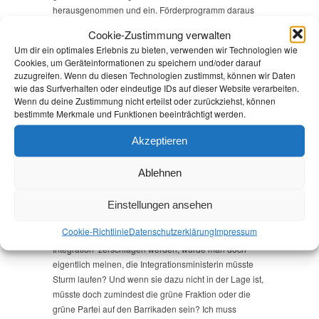
herausgenommen und ein. Förderprogramm daraus
gemacht. Die Förderrichtlinie war ein bürokratisches
Cookie-Zustimmung verwalten
Monster und kam auch erst im März – verbunden mit
Um dir ein optimales Erlebnis zu bieten, verwenden wir Technologien wie
dem Hinweis, dass die Förderung voraussichtlich im
Cookies, um Geräteinformationen zu speichern und/oder darauf
kommenden Jahr auslaufen werde. Dies hat bereits in
zuzugreifen. Wenn du diesen Technologien zustimmst, können wir Daten
diesem Jahr den sinnvollen Einsatz der Mittel
wie das Surfverhalten oder eindeutige IDs auf dieser Website verarbeiten.
erschwert, ist Integration doch kein schnelles Rennen
Wenn du deine Zustimmung nicht erteilst oder zurückziehst, können
bestimmte Merkmale und Funktionen beeinträchtigt werden.
sondern eher ein Marathon und da braucht es
Instrumente, die langfristig greifen.
Akzeptieren
Und so war (
wie von uns LINKEN befürchtet
) der Schritt
Ablehnen
von der gesetzlichen Leistung zum Förderprogramm
der erste Schritt zur Abschaffung. Im vergangenen Jahr
pries die Integrationsministerin dies als bessere
Einstellungen ansehen
Steuerungsmöglichkeit für das Land. In diesem Jahr
Cookie-Richtlinie
Datenschutz­erklärung
Impressum
schweigt sie dazu. Wenn so wichtige Strukturen in der
Integration zerschlagen werden, würde man doch
eigentlich meinen, die Integrationsministerin müsste
Sturm laufen? Und wenn sie dazu nicht in der Lage ist,
müsste doch zumindest die grüne Fraktion oder die
grüne Partei auf den Barrikaden sein? Ich muss