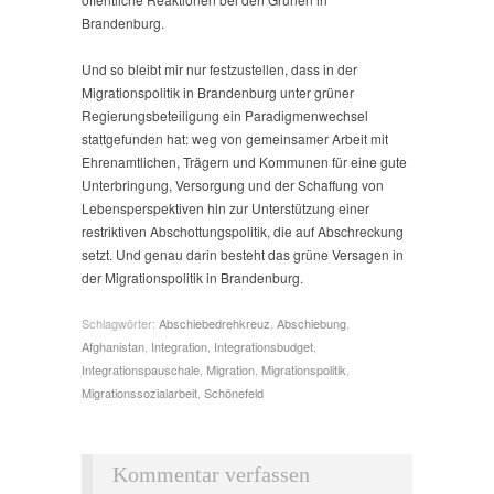
Brandenburg.
Und so bleibt mir nur festzustellen, dass in der
Migrationspolitik in Brandenburg unter grüner
Regierungsbeteiligung ein Paradigmenwechsel
stattgefunden hat: weg von gemeinsamer Arbeit mit
Ehrenamtlichen, Trägern und Kommunen für eine gute
Unterbringung, Versorgung und der Schaffung von
Lebensperspektiven hin zur Unterstützung einer
restriktiven Abschottungspolitik, die auf Abschreckung
setzt. Und genau darin besteht das grüne Versagen in
der Migrationspolitik in Brandenburg.
Schlagwörter:
Abschiebedrehkreuz
,
Abschiebung
,
Afghanistan
,
Integration
,
Integrationsbudget
,
Integrationspauschale
,
Migration
,
Migrationspolitik
,
Migrationssozialarbeit
,
Schönefeld
Kommentar verfassen