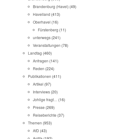
Brandenburg (Havel)
(49)
Havelland
(413)
Oberhavel
(16)
Fürstenberg
(11)
unterwegs
(241)
Veranstaltungen
(78)
Landtag
(460)
Anfragen
(141)
Reden
(224)
Publikationen
(411)
Artikel
(97)
Interviews
(20)
Johlige fragt…
(16)
Presse
(269)
Reiseberichte
(37)
Themen
(953)
AfD
(43)
Antifa
(192)