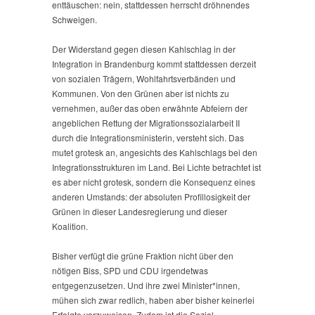
enttäuschen: nein, stattdessen herrscht dröhnendes
Schweigen.
Der Widerstand gegen diesen Kahlschlag in der
Integration in Brandenburg kommt stattdessen derzeit
von sozialen Trägern, Wohlfahrtsverbänden und
Kommunen. Von den Grünen aber ist nichts zu
vernehmen, außer das oben erwähnte Abfeiern der
angeblichen Rettung der Migrationssozialarbeit II
durch die Integrationsministerin, versteht sich. Das
mutet grotesk an, angesichts des Kahlschlags bei den
Integrationsstrukturen im Land. Bei Lichte betrachtet ist
es aber nicht grotesk, sondern die Konsequenz eines
anderen Umstands: der absoluten Profillosigkeit der
Grünen in dieser Landesregierung und dieser
Koalition.
Bisher verfügt die grüne Fraktion nicht über den
nötigen Biss, SPD und CDU irgendetwas
entgegenzusetzen. Und ihre zwei Minister*innen,
mühen sich zwar redlich, haben aber bisher keinerlei
Erfolgte vorzuweisen. Zudem ist die Sozial-,