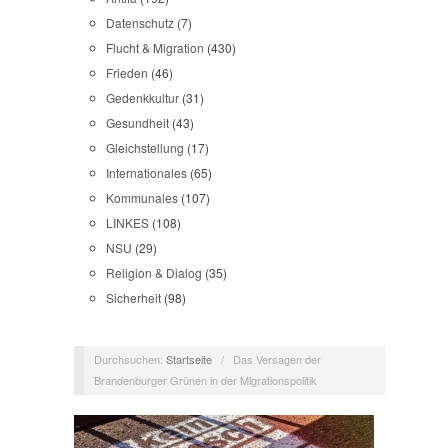
Datenschutz
(7)
Flucht & Migration
(430)
Frieden
(46)
Gedenkkultur
(31)
Gesundheit
(43)
Gleichstellung
(17)
Internationales
(65)
Kommunales
(107)
LINKES
(108)
NSU
(29)
Religion & Dialog
(35)
Sicherheit
(98)
Durchsuchen:
Startseite
/
Das Versagen der
Brandenburger Grünen in der Migrationspolitik