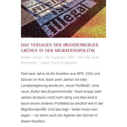
DAS VERSAGEN DER BRANDENBURGER
GRÜNEN IN DER MIGRATIONSPOLITIK
Andrea Johlige
/
25. September 2021
/
Schreibe einen
Kommentar
/
Artikel
,
Flucht & Migration
Fast zwei Jahre ist die Koalition aus SPD, CDU und
Grünen im Amt. Nach zehn Jahren rot-roter
Landesregierung wurde ein „neuer Politikstil“, eine
neue „Kultur des Zusammenhalts“. Nach knapp zwei
Jahren ist davon nicht mehr übrig und dies wird in
kaum einem anderen Politikfeld so deutlich wie in der
Migrationspolitik. Und das liegt – leider muss man
sagen – vor allem auch am Agieren der Grünen in
dieser Koalition.