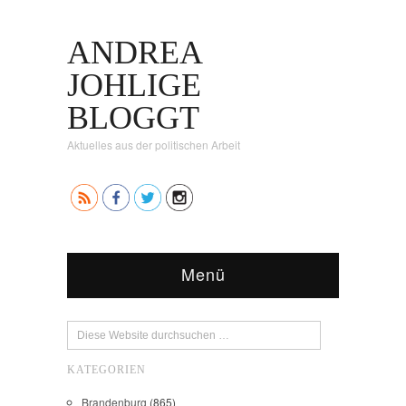
ANDREA
JOHLIGE
BLOGGT
Aktuelles aus der politischen Arbeit
Menü
KATEGORIEN
Brandenburg
(865)