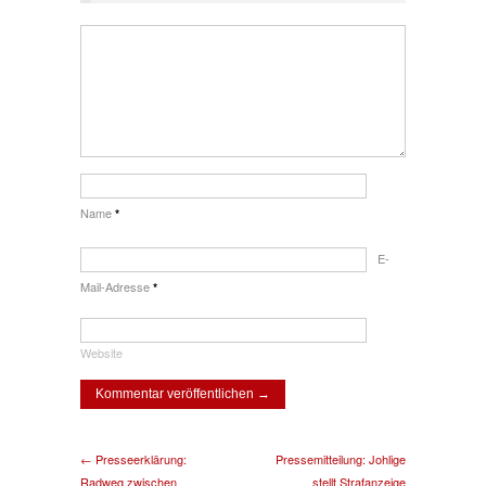
Name
*
E-
Mail-Adresse
*
Website
← Presseerklärung:
Pressemitteilung: Johlige
Radweg zwischen
stellt Strafanzeige