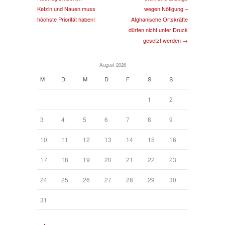
Ketzin und Nauen muss
wegen Nötigung –
höchste Priorität haben!
Afghanische Ortskräfte
dürfen nicht unter Druck
gesetzt werden →
August 2026
M
D
M
D
F
S
S
1
2
3
4
5
6
7
8
9
10
11
12
13
14
15
16
17
18
19
20
21
22
23
24
25
26
27
28
29
30
31