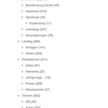
Brandenburg (Havel)
(49)
Havelland
(413)
Oberhavel
(16)
Fürstenberg
(11)
unterwegs
(241)
Veranstaltungen
(78)
Landtag
(460)
Anfragen
(141)
Reden
(224)
Publikationen
(411)
Artikel
(97)
Interviews
(20)
Johlige fragt…
(16)
Presse
(269)
Reiseberichte
(37)
Themen
(953)
AfD
(43)
Antifa
(192)