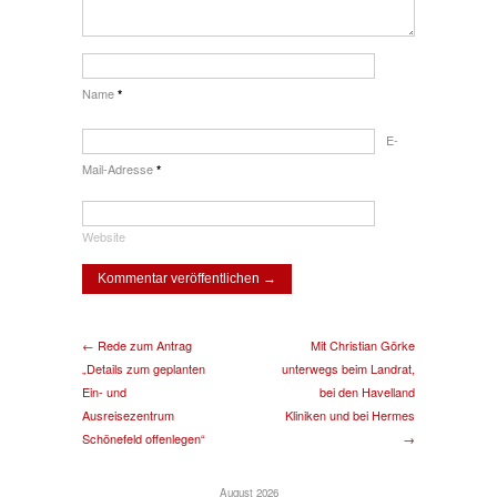
Name
*
E-
Mail-Adresse
*
Website
← Rede zum Antrag
Mit Christian Görke
„Details zum geplanten
unterwegs beim Landrat,
Ein- und
bei den Havelland
Ausreisezentrum
Kliniken und bei Hermes
Schönefeld offenlegen“
→
August 2026