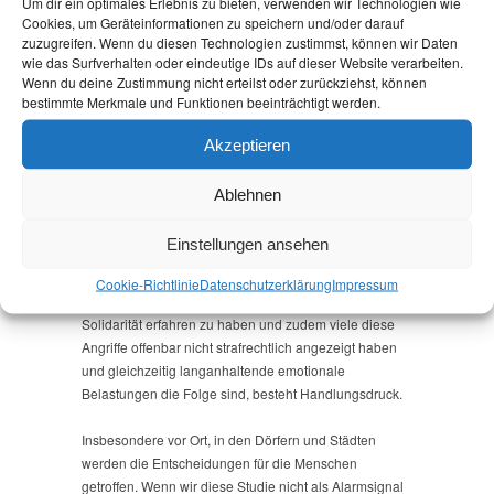
Um dir ein optimales Erlebnis zu bieten, verwenden wir Technologien wie
Cookies, um Geräteinformationen zu speichern und/oder darauf
hat ist nicht akzeptabel.
zuzugreifen. Wenn du diesen Technologien zustimmst, können wir Daten
wie das Surfverhalten oder eindeutige IDs auf dieser Website verarbeiten.
Besonders alarmierend ist, dass Frauen häufiger und
Wenn du deine Zustimmung nicht erteilst oder zurückziehst, können
intensiver angegriffen werden, wobei dann
bestimmte Merkmale und Funktionen beeinträchtigt werden.
Beleidigungen oft mit sexistischen Inhalten verbunden
sind oder gar mit Vergewaltigung gedroht wird. Das
Akzeptieren
kann ein Grund sein, weshalb Frauen in der Politik
unterrepräsentiert sind und wir sind alle gefordert, in
Ablehnen
unseren Parteien wie in den Vertretungen und
Parlamenten hierfür wirksame Gegenmaßnahmen zu
Einstellungen ansehen
entwickeln.
Cookie-Richtlinie
Datenschutz­erklärung
Impressum
Da nur 40 % der Betroffenen angaben, persönliche
Solidarität erfahren zu haben und zudem viele diese
Angriffe offenbar nicht strafrechtlich angezeigt haben
und gleichzeitig langanhaltende emotionale
Belastungen die Folge sind, besteht Handlungsdruck.
Insbesondere vor Ort, in den Dörfern und Städten
werden die Entscheidungen für die Menschen
getroffen. Wenn wir diese Studie nicht als Alarmsignal