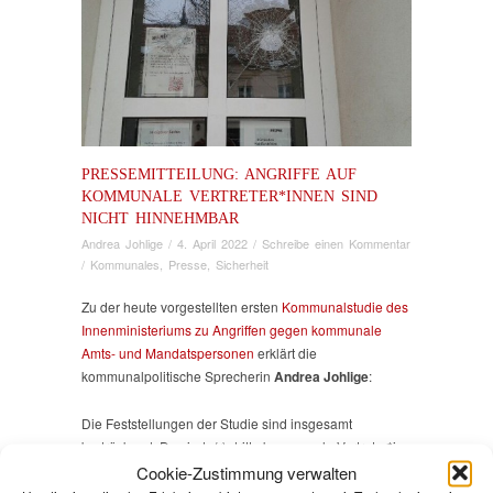
PRESSEMITTEILUNG: ANGRIFFE AUF
KOMMUNALE VERTRETER*INNEN SIND
NICHT HINNEHMBAR
Andrea Johlige
/
4. April 2022
/
Schreibe einen Kommentar
/
Kommunales
,
Presse
,
Sicherheit
Zu der heute vorgestellten ersten
Kommunalstudie des
Innenministeriums zu Angriffen gegen kommunale
Amts- und Mandatspersonen
erklärt die
kommunalpolitische Sprecherin
Andrea Johlige
:
Die Feststellungen der Studie sind insgesamt
bedrückend. Das jede(r) dritte kommunale Vertreter*in
mindestens einmal Beleidigung, Bedrohung,
Cookie-Zustimmung verwalten
Sachbeschädigung oder gar körperliche Gewalt erlebt