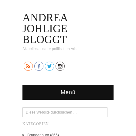
ANDREA
JOHLIGE
BLOGGT
Aktuelles aus der politischen Arbeit
Menü
KATEGORIEN
Brandenburg
(865)