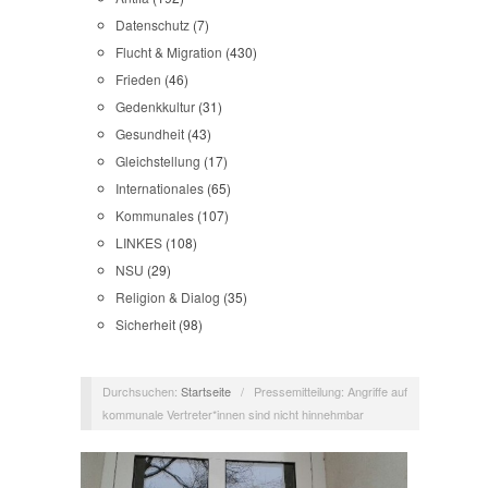
Datenschutz
(7)
Flucht & Migration
(430)
Frieden
(46)
Gedenkkultur
(31)
Gesundheit
(43)
Gleichstellung
(17)
Internationales
(65)
Kommunales
(107)
LINKES
(108)
NSU
(29)
Religion & Dialog
(35)
Sicherheit
(98)
Durchsuchen:
Startseite
/
Pressemitteilung: Angriffe auf
kommunale Vertreter*innen sind nicht hinnehmbar