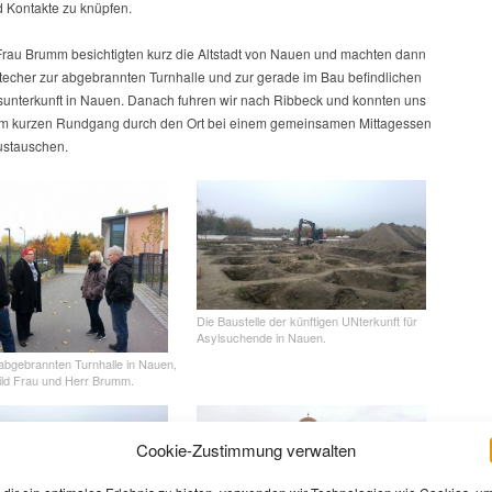
d Kontakte zu knüpfen.
Frau Brumm besichtigten kurz die Altstadt von Nauen und machten dann
techer zur abgebrannten Turnhalle und zur gerade im Bau befindlichen
gsunterkunft in Nauen. Danach fuhren wir nach Ribbeck und konnten uns
m kurzen Rundgang durch den Ort bei einem gemeinsamen Mittagessen
austauschen.
Die Baustelle der künftigen UNterkunft für
Asylsuchende in Nauen.
abgebrannten Turnhalle in Nauen,
ild Frau und Herr Brumm.
Cookie-Zustimmung verwalten