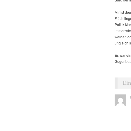
Mir ist de
Flüchtlin
Politik kl
immer wie
werden od
ungleich 
Es war ei
Gegenbesu
Ein