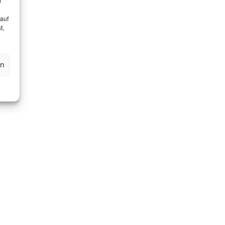
m
 auf
t,
en