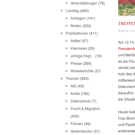
Veranstaltungen
(78)
Landtag
(460)
Anfragen
(141)
TREFFE
Reden
(224)
Andrea Joh
Publikationen
(411)
Artikel
(97)
Am 12.10.
Interviews
(20)
Fremdenfe
und Meiße
Johlige fragt…
(16)
as als Flü
Presse
(269)
verübt, b
Reiseberichte
(37)
trotz des 
Themen
(953)
mittlerwei
AfD
(43)
Dokumenta
daraufhin
Antifa
(192)
die Situati
Datenschutz
(7)
Flucht & Migration
Heute traf
(430)
Frau Brumm
Frieden
(46)
und Paral
anderersei
Gedenkkultur
(31)