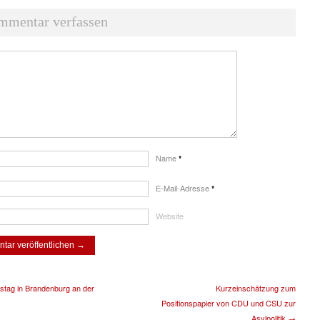
mmentar verfassen
Name
*
E-Mail-Adresse
*
Website
stag in Brandenburg an der
Kurzeinschätzung zum
Positionspapier von CDU und CSU zur
Asylpolitik →