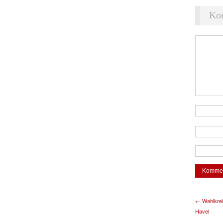
Ko
← Wahlkrei
Havel