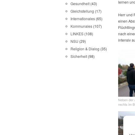
lernen un
Gesundheit
(43)
Gleichstellung
(17)
Herr und 
Internationales
(65)
einen Abs
Kommunales
(107)
Flüchtlin
nach eine
LINKES
(108)
intensiv 
NSU
(29)
Religion & Dialog
(35)
Sicherheit
(98)
Neben der 
rechts im B