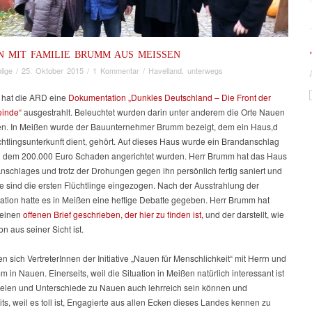
N MIT FAMILIE BRUMM AUS MEISSEN
lige
/
25. Oktober 2015
/
1 Kommentar
/
Havelland
,
unterwegs
 hat die ARD eine
Dokumentation „Dunkles Deutschland – Die Front der
inde“
ausgestrahlt. Beleuchtet wurden darin unter anderem die Orte Nauen
n. In Meißen wurde der Bauunternehmer Brumm bezeigt, dem ein Haus,d
chtlingsunterkunft dient, gehört. Auf dieses Haus wurde ein Brandanschlag
ei dem 200.000 Euro Schaden angerichtet wurden. Herr Brumm hat das Haus
Anschlages und trotz der Drohungen gegen ihn persönlich fertig saniert und
le sind die ersten Flüchtlinge eingezogen. Nach der Ausstrahlung der
tion hatte es in Meißen eine heftige Debatte gegeben. Herr Brumm hat
 einen
offenen Brief geschrieben, der hier zu finden ist,
und der darstellt, wie
on aus seiner Sicht ist.
en sich VertreterInnen der Initiative „Nauen für Menschlichkeit“ mit Herrn und
 in Nauen. Einerseits, weil die Situation in Meißen natürlich interessant ist
lelen und Unterschiede zu Nauen auch lehrreich sein können und
ts, weil es toll ist, Engagierte aus allen Ecken dieses Landes kennen zu