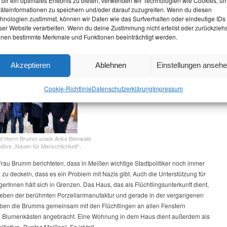
dir ein optimales Erlebnis zu bieten, verwenden wir Technologien wie Cookies, u
äteinformationen zu speichern und/oder darauf zuzugreifen. Wenn du diesen
hnologien zustimmst, können wir Daten wie das Surfverhalten oder eindeutige IDs
atte ist schon da.
Kurzer Rundgang durch Ribbeck, natürlich
ser Website verarbeiten. Wenn du deine Zustimmung nicht erteilst oder zurückziehs
muss man da auch das Schloss mit dem
nen bestimmte Merkmale und Funktionen beeinträchtigt werden.
Birnengarten anschauen.
Akzeptieren
Ablehnen
Einstellungen anseh
Cookie-Richtlinie
Datenschutz­erklärung
Impressum
nd Herrn Brumm sowie Anke Bienwald
tiative „Nauen für Menschlichkeit“.
Frau Brumm berichteten, dass in Meißen wichtige Stadtpolitiker noch immer
zu deckeln, dass es ein Problem mit Nazis gibt. Auch die Unterstützung für
gerInnen hält sich in Grenzen. Das Haus, das als Flüchtlingsunterkunft dient,
t neben der berühmten Porzellanmanufaktur und gerade in der vergangenen
en die Brumms gemeinsam mit den Flüchtlingen an allen Fenstern
e Blumenkästen angebracht. Eine Wohnung in dem Haus dient außerdem als
itiative „Buntes Meißen“. Es ist toll,