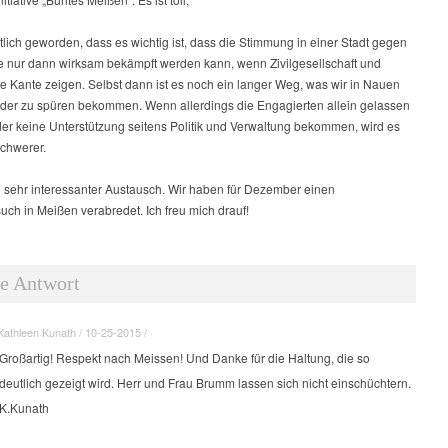
utlich geworden, dass es wichtig ist, dass die Stimmung in einer Stadt gegen
ge nur dann wirksam bekämpft werden kann, wenn Zivilgesellschaft und
are Kante zeigen. Selbst dann ist es noch ein langer Weg, was wir in Nauen
der zu spüren bekommen. Wenn allerdings die Engagierten allein gelassen
er keine Unterstützung seitens Politik und Verwaltung bekommen, wird es
schwerer.
n sehr interessanter Austausch. Wir haben für Dezember einen
ch in Meißen verabredet. Ich freu mich drauf!
e Antwort
Kathleen Kunath / 10-25-2015 / ·
Großartig! Respekt nach Meissen! Und Danke für die Haltung, die so
deutlich gezeigt wird. Herr und Frau Brumm lassen sich nicht einschüchtern.
K.Kunath