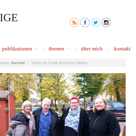
IGE
publikationen
themen
über mich
kontakt
uchen:
Startseite
/
Treffen mit Familie Brumm aus Meißen