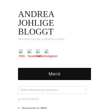
ANDREA
JOHLIGE
BLOGGT
Aktuelles aus der politischen Arbeit
Menü
KATEGORIEN
Brandenburg
(865)