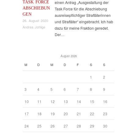
TASK FORCE
einen Antrag „Ausgestaltung der
ABSCHIEBUN
Task Force für die Abschiebung
GEN
ausreisepflichtiger Straftäterinnen
26. August 2020
und Straftäter“ eingebracht. Ich hab
Andrea Johlige
dazu für meine Fraktion geredet.
Der…
August 2026
M
D
M
D
F
S
S
1
2
3
4
5
6
7
8
9
10
11
12
13
14
15
16
17
18
19
20
21
22
23
24
25
26
27
28
29
30