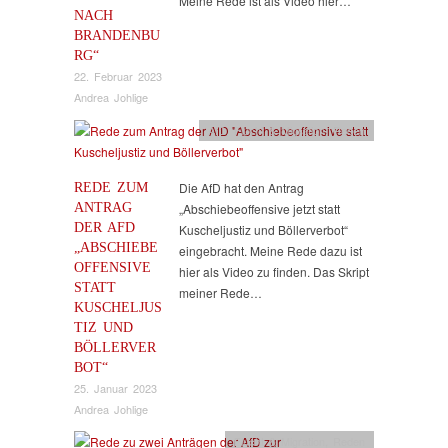
Meine Rede ist als Video hier…
NACH
BRANDENBU
RG“
22. Februar 2023
Andrea Johlige
AfD
,
Flucht & Migration
,
Reden
REDE ZUM
Die AfD hat den Antrag
ANTRAG
„Abschiebeoffensive jetzt statt
DER AFD
Kuscheljustiz und Böllerverbot“
„ABSCHIEBE
eingebracht. Meine Rede dazu ist
OFFENSIVE
hier als Video zu finden. Das Skript
STATT
meiner Rede…
KUSCHELJUS
TIZ UND
BÖLLERVER
BOT“
25. Januar 2023
Andrea Johlige
Flucht & Migration
,
Reden