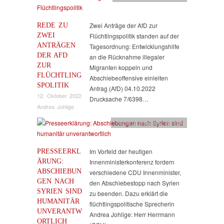
REDE ZU
Zwei Anträge der AfD zur
ZWEI
Flüchtlingspolitik standen auf der
ANTRÄGEN
Tagesordnung: Entwicklungshilfe
DER AFD
an die Rücknahme illegaler
ZUR
Migranten koppeln und
FLÜCHTLING
Abschiebeoffensive einleiten
SPOLITIK
Antrag (AfD) 04.10.2022
12. Oktober 2022
Drucksache 7/6398…
Andrea Johlige
Flucht & Migration
,
Presse
PRESSEERKL
Im Vorfeld der heutigen
ÄRUNG:
Innenministerkonferenz fordern
ABSCHIEBUN
verschiedene CDU Innenminister,
GEN NACH
den Abschiebestopp nach Syrien
SYRIEN SIND
zu beenden. Dazu erklärt die
HUMANITÄR
flüchtlingspolitische Sprecherin
UNVERANTW
Andrea Johlige: Herr Herrmann
ORTLICH