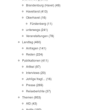
Brandenburg (Havel)
(49)
Havelland
(413)
Oberhavel
(16)
Fürstenberg
(11)
unterwegs
(241)
Veranstaltungen
(78)
Landtag
(460)
Anfragen
(141)
Reden
(224)
Publikationen
(411)
Artikel
(97)
Interviews
(20)
Johlige fragt…
(16)
Presse
(269)
Reiseberichte
(37)
Themen
(953)
AfD
(43)
Antifa
(192)