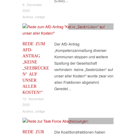
(CSU)…
9. Dezember
2020
Andrea Johlige
Flucht & Migration
,
Reden
REDE ZUM
Der AfD-Antrag
AFD-
„Kompetenzanmaßung diverser
ANTRAG
Kommunen stoppen und weitere
„KEINE
Spaltung der Gesellschaft
„SEEBRÜCKE
verhindern -keine „Seebrücken“ auf
N“ AUF
unser aller Kosten!“ wurde zwar von
UNSER
allen Fraktionen abgelehnt.
ALLER
Geredet…
KOSTEN!“
12. November
2020
Andrea Johlige
Flucht & Migration
,
Reden
REDE ZUR
Die Koalitionsfraktionen haben