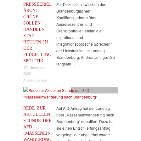
PRESSEERKL
Zur Diskussion zwischen den
ÄRUNG:
Brandenburgischen
GRÜNE
Koalitionspartnern über
SOLLEN
Ausreisezentren und
HANDELN
Grenzkontrollen erklärt die
STATT
migrations- und
HEULEN IN
integrationspolitische Sprecherin
DER
der Linksfraktion im Landtag
FLÜCHTLING
Brandenburg, Andrea Johlige: „So
SPOLITIK
langsam…
17. November
2023
Andrea Johlige
Flucht & Migration
,
Reden
REDE ZUR
Auf AfD-Antrag hat der Landtag
AKTUELLEN
über „Masseneinwanderung nach
STUNDE DER
Brandenburg“ debattiert. Dazu hat
AFD
sie einen Entschließungsantrag
„MASSENEIN
vorgelegt, der abgelehnt wurde.
WANDERUNG