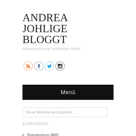
ANDREA
JOHLIGE
BLOGGT
Aktuelles aus der politischen Arbeit
Menü
KATEGORIEN
Brandenburg
(865)