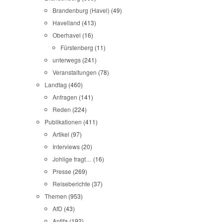
Brandenburg (Havel)
(49)
Havelland
(413)
Oberhavel
(16)
Fürstenberg
(11)
unterwegs
(241)
Veranstaltungen
(78)
Landtag
(460)
Anfragen
(141)
Reden
(224)
Publikationen
(411)
Artikel
(97)
Interviews
(20)
Johlige fragt…
(16)
Presse
(269)
Reiseberichte
(37)
Themen
(953)
AfD
(43)
Antifa
(192)