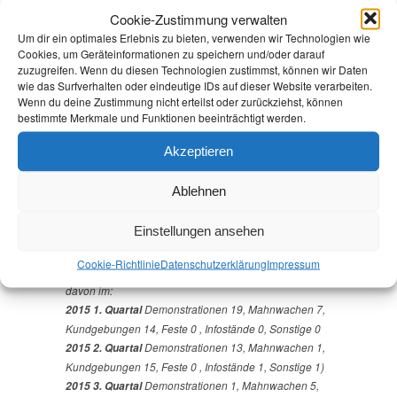
Kundgebungen 29, Feste 0 , Infostände 5, Sonstige 1
Cookie-Zustimmung verwalten
2014
Demonstrationen 4, Mahnwachen 14,
Um dir ein optimales Erlebnis zu bieten, verwenden wir Technologien wie
Kundgebungen 110, Feste 0 , Infostände 0, Sonstige 1
Cookies, um Geräteinformationen zu speichern und/oder darauf
2015
Demonstrationen 59, Mahnwachen 20,
zuzugreifen. Wenn du diesen Technologien zustimmst, können wir Daten
Kundgebungen 101, Feste 0 , Infostände 5, Sonstige
wie das Surfverhalten oder eindeutige IDs auf dieser Website verarbeiten.
Wenn du deine Zustimmung nicht erteilst oder zurückziehst, können
17
bestimmte Merkmale und Funktionen beeinträchtigt werden.
2016
Demonstrationen 34, Mahnwachen 3,
Kundgebungen 39, Feste 0 , Infostände 0, Sonstige 2
Akzeptieren
Aufgeschlüsselt 2015:
Ablehnen
Demonstrationen 32, Mahnwachen 8,
2015 1. Halbjahr
Kundgebungen 29, Feste 0 , Infostände 1, Sonstige 1
Einstellungen ansehen
Demonstrationen 27, Mahnwachen
2015 2. Halbjahr
12, Kundgebungen 72, Feste 0 , Infostände 4, Sonstige
Cookie-Richtlinie
Datenschutz­erklärung
Impressum
16
davon im:
Demonstrationen 19, Mahnwachen 7,
2015 1. Quartal
Kundgebungen 14, Feste 0 , Infostände 0, Sonstige 0
Demonstrationen 13, Mahnwachen 1,
2015 2. Quartal
Kundgebungen 15, Feste 0 , Infostände 1, Sonstige 1)
Demonstrationen 1, Mahnwachen 5,
2015 3. Quartal