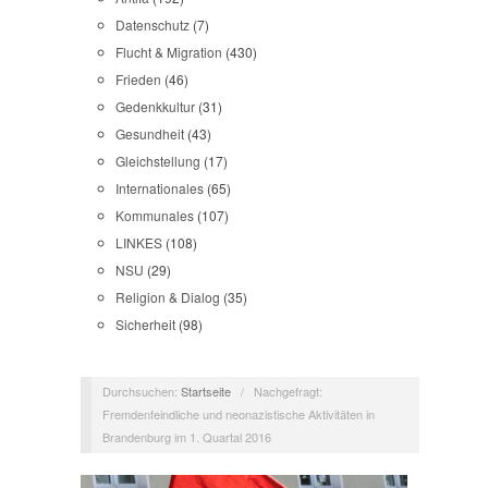
Datenschutz
(7)
Flucht & Migration
(430)
Frieden
(46)
Gedenkkultur
(31)
Gesundheit
(43)
Gleichstellung
(17)
Internationales
(65)
Kommunales
(107)
LINKES
(108)
NSU
(29)
Religion & Dialog
(35)
Sicherheit
(98)
Durchsuchen:
Startseite
/
Nachgefragt:
Fremdenfeindliche und neonazistische Aktivitäten in
Brandenburg im 1. Quartal 2016