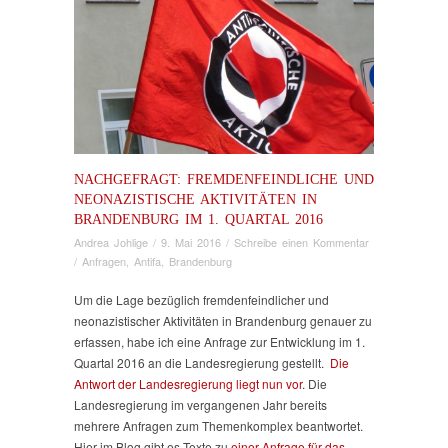
NACHGEFRAGT: FREMDENFEINDLICHE UND
NEONAZISTISCHE AKTIVITÄTEN IN
BRANDENBURG IM 1. QUARTAL 2016
Andrea Johlige
/
9. Mai 2016
/
Schreibe einen Kommentar
/
Anfragen
,
Antifa
,
Brandenburg
Um die Lage bezüglich fremdenfeindlicher und
neonazistischer Aktivitäten in Brandenburg genauer zu
erfassen, habe ich eine Anfrage zur Entwicklung im 1.
Quartal 2016 an die Landesregierung gestellt.
Die
Antwort der Landesregierung liegt nun vor
. Die
Landesregierung im vergangenen Jahr bereits
mehrere Anfragen zum Themenkomplex beantwortet.
Hier im Blog gibt es Texte zu
einer Anfrage für das