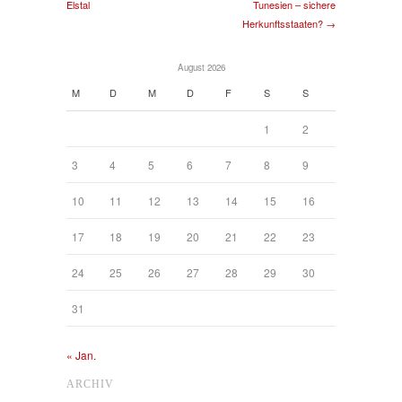
Elstal
Tunesien – sichere
Herkunftsstaaten? →
August 2026
M
D
M
D
F
S
S
1
2
3
4
5
6
7
8
9
10
11
12
13
14
15
16
17
18
19
20
21
22
23
24
25
26
27
28
29
30
31
« Jan.
ARCHIV