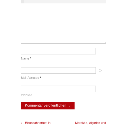
Name
*
E-
Mail-Adresse
*
Website
← Eisenbahnerfest in
Marokko, Algerien und