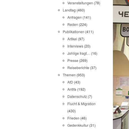
Veranstaltungen
(78)
Landtag
(460)
Anfragen
(141)
Reden
(224)
Publikationen
(411)
Artikel
(97)
Interviews
(20)
Johlige fragt…
(16)
Presse
(269)
Reiseberichte
(37)
Themen
(953)
AfD
(43)
Antifa
(192)
Datenschutz
(7)
Flucht & Migration
(430)
Frieden
(46)
Gedenkkultur
(31)