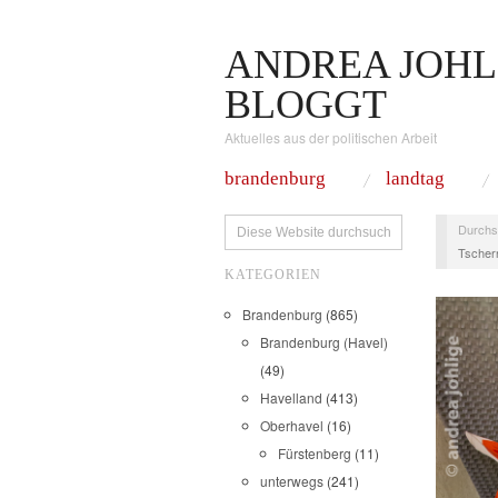
ANDREA JOHL
BLOGGT
Aktuelles aus der politischen Arbeit
brandenburg
landtag
Durchs
Tschern
KATEGORIEN
Brandenburg
(865)
Brandenburg (Havel)
(49)
Havelland
(413)
Oberhavel
(16)
Fürstenberg
(11)
unterwegs
(241)