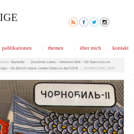
IGE
publikationen
themen
über mich
kontakt
uchen:
Startseite
/
Zerstörtes Leben – Verlorene Welt – Die Sperrzone um
obyl – Ein Bericht meiner zweiten Reise im April 2018
/
20180413-IMG_5072